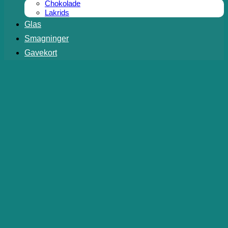
Chokolade
Lakrids
Glas
Smagninger
Gavekort