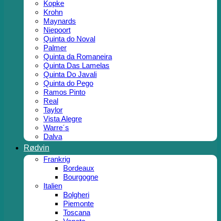
Kopke
Krohn
Maynards
Niepoort
Quinta do Noval
Palmer
Quinta da Romaneira
Quinta Das Lamelas
Quinta Do Javali
Quinta do Pego
Ramos Pinto
Real
Taylor
Vista Alegre
Warre´s
Dalva
Rødvin
Frankrig
Bordeaux
Bourgogne
Italien
Bolgheri
Piemonte
Toscana