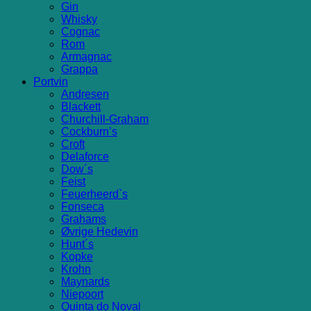
Gin
Whisky
Cognac
Rom
Armagnac
Grappa
Portvin
Andresen
Blackett
Churchill-Graham
Cockburn’s
Croft
Delaforce
Dow´s
Feist
Feuerheerd`s
Fonseca
Grahams
Øvrige Hedevin
Hunt´s
Kopke
Krohn
Maynards
Niepoort
Quinta do Noval