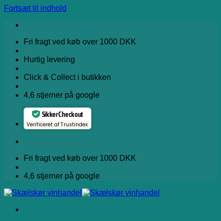
Fortsæt til indhold
Fri fragt ved køb over 1000 DKK
Hurtig levering
Click & Collect i butikken
4,6 stjerner på google
Sikker Checkout
Verificeret af Trustindex
Fri fragt ved køb over 1000 DKK
4,6 stjerner på google