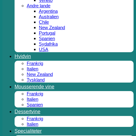
Veneto
Andre lande
Argentina
Australien
Chile
New Zealand
Portugal
Spanien
Sydafrika
USA
Hvidvin
Frankrig
Italien
New Zealand
Tyskland
Mousserende vine
Frankrig
Italien
Spanien
Dessertvine
Frankrig
Italien
Specialiteter