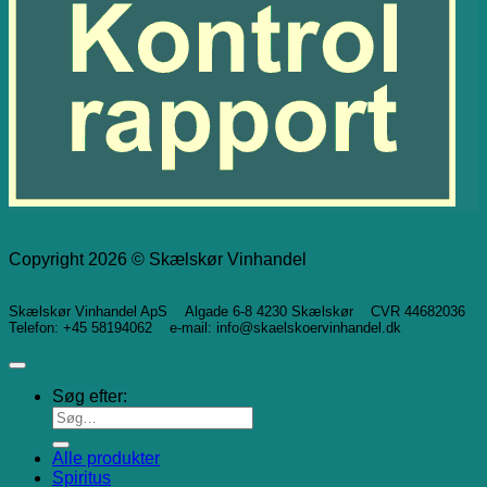
Copyright 2026 © Skælskør Vinhandel
Skælskør Vinhandel ApS Algade 6-8 4230 Skælskør CVR 44682036
Telefon: +45 58194062 e-mail: info@skaelskoervinhandel.dk
Søg efter:
Alle produkter
Spiritus