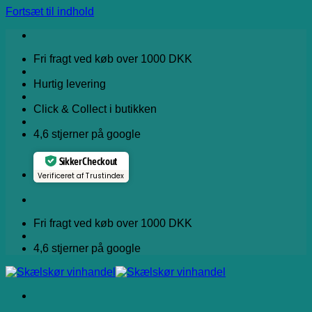
Fortsæt til indhold
Fri fragt ved køb over 1000 DKK
Hurtig levering
Click & Collect i butikken
4,6 stjerner på google
Sikker Checkout
Verificeret af Trustindex
Fri fragt ved køb over 1000 DKK
4,6 stjerner på google