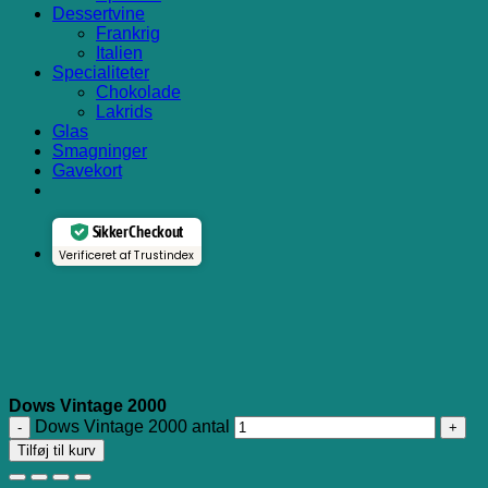
Dessertvine
Frankrig
Italien
Specialiteter
Chokolade
Lakrids
Glas
Smagninger
Gavekort
Sikker Checkout
Verificeret af Trustindex
Dows Vintage 2000
Dows Vintage 2000 antal
Tilføj til kurv