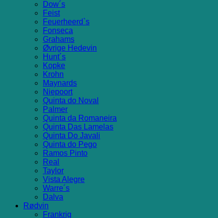
Dow´s
Feist
Feuerheerd`s
Fonseca
Grahams
Øvrige Hedevin
Hunt´s
Kopke
Krohn
Maynards
Niepoort
Quinta do Noval
Palmer
Quinta da Romaneira
Quinta Das Lamelas
Quinta Do Javali
Quinta do Pego
Ramos Pinto
Real
Taylor
Vista Alegre
Warre´s
Dalva
Rødvin
Frankrig