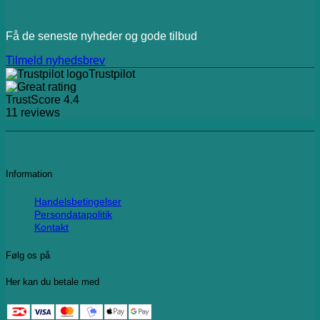
Få de seneste nyheder og gode tilbud
Tilmeld nyhedsbrev
Trustpilot
TrustScore
4.4
11
reviews
Information
Handelsbetingelser
Persondatapolitik
Kontakt
Følg os på
Her kan du betale med