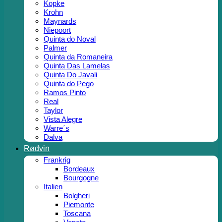
Kopke
Krohn
Maynards
Niepoort
Quinta do Noval
Palmer
Quinta da Romaneira
Quinta Das Lamelas
Quinta Do Javali
Quinta do Pego
Ramos Pinto
Real
Taylor
Vista Alegre
Warre´s
Dalva
Rødvin
Frankrig
Bordeaux
Bourgogne
Italien
Bolgheri
Piemonte
Toscana