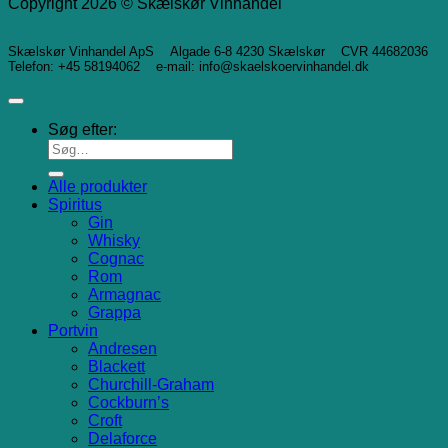
Copyright 2026 © Skælskør Vinhandel
Skælskør Vinhandel ApS Algade 6-8 4230 Skælskør CVR 44682036
Telefon: +45 58194062 e-mail: info@skaelskoervinhandel.dk
Søg efter:
Alle produkter
Spiritus
Gin
Whisky
Cognac
Rom
Armagnac
Grappa
Portvin
Andresen
Blackett
Churchill-Graham
Cockburn’s
Croft
Delaforce