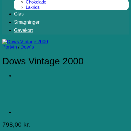
Chokolade
Lakrids
Glas
Smagninger
Gavekort
Portvin
/
Dow´s
Dows Vintage 2000
798,00
kr.