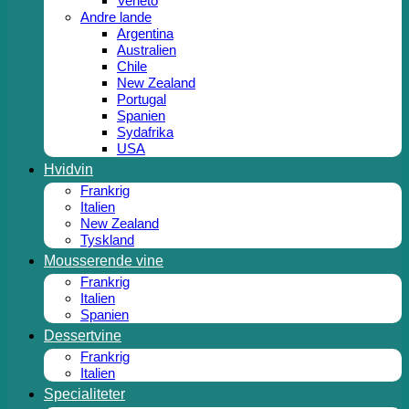
Veneto
Andre lande
Argentina
Australien
Chile
New Zealand
Portugal
Spanien
Sydafrika
USA
Hvidvin
Frankrig
Italien
New Zealand
Tyskland
Mousserende vine
Frankrig
Italien
Spanien
Dessertvine
Frankrig
Italien
Specialiteter