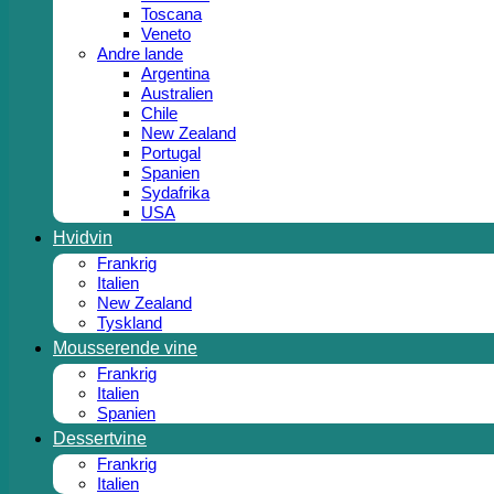
Toscana
Veneto
Andre lande
Argentina
Australien
Chile
New Zealand
Portugal
Spanien
Sydafrika
USA
Hvidvin
Frankrig
Italien
New Zealand
Tyskland
Mousserende vine
Frankrig
Italien
Spanien
Dessertvine
Frankrig
Italien