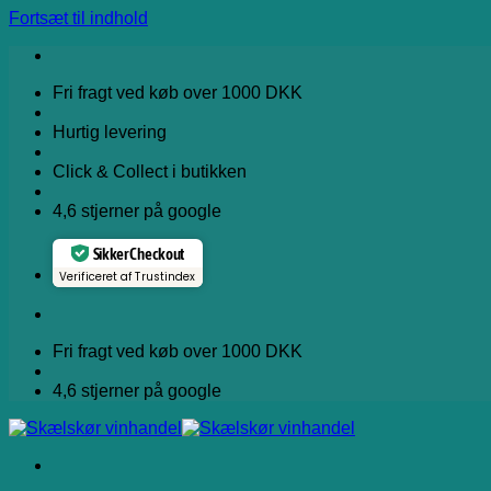
Fortsæt til indhold
Fri fragt ved køb over 1000 DKK
Hurtig levering
Click & Collect i butikken
4,6 stjerner på google
Sikker Checkout
Verificeret af Trustindex
Fri fragt ved køb over 1000 DKK
4,6 stjerner på google