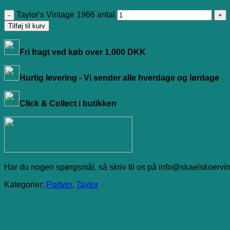
Taylor's Vintage 1966 antal
Tilføj til kurv
Fri fragt ved køb over 1.000 DKK
Hurtig levering - Vi sender alle hverdage og lørdage
Click & Collect i butikken
Har du nogen spørgsmål, så skriv til os på info@skaelskoervin
Kategorier:
Portvin
,
Taylor