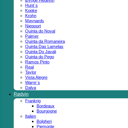
Øvrige Hedevin
Hunt´s
Kopke
Krohn
Maynards
Niepoort
Quinta do Noval
Palmer
Quinta da Romaneira
Quinta Das Lamelas
Quinta Do Javali
Quinta do Pego
Ramos Pinto
Real
Taylor
Vista Alegre
Warre´s
Dalva
Rødvin
Frankrig
Bordeaux
Bourgogne
Italien
Bolgheri
Piemonte