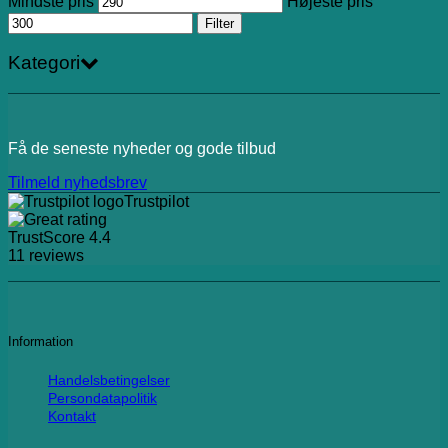
Mindste pris
Højeste pris
Filter
Kategori
Få de seneste nyheder og gode tilbud
Tilmeld nyhedsbrev
Trustpilot
TrustScore
4.4
11
reviews
Information
Handelsbetingelser
Persondatapolitik
Kontakt