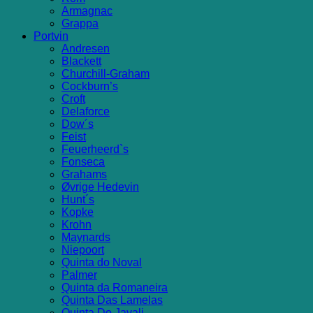
Armagnac
Grappa
Portvin
Andresen
Blackett
Churchill-Graham
Cockburn’s
Croft
Delaforce
Dow´s
Feist
Feuerheerd`s
Fonseca
Grahams
Øvrige Hedevin
Hunt´s
Kopke
Krohn
Maynards
Niepoort
Quinta do Noval
Palmer
Quinta da Romaneira
Quinta Das Lamelas
Quinta Do Javali