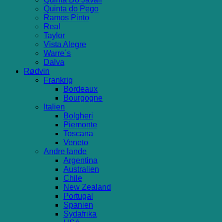
Quinta do Pego
Ramos Pinto
Real
Taylor
Vista Alegre
Warre´s
Dalva
Rødvin
Frankrig
Bordeaux
Bourgogne
Italien
Bolgheri
Piemonte
Toscana
Veneto
Andre lande
Argentina
Australien
Chile
New Zealand
Portugal
Spanien
Sydafrika