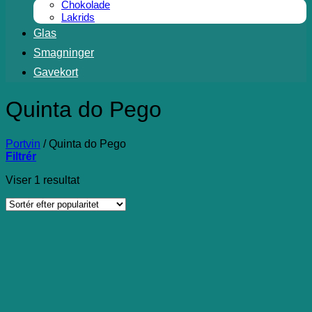
Chokolade
Lakrids
Glas
Smagninger
Gavekort
Quinta do Pego
Portvin
/
Quinta do Pego
Filtrér
Viser 1 resultat