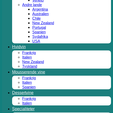
Veneto
Andre lande
Argentina
Australien
Chile
New Zealand
Portugal
Spanien
Sydafrika
USA
Hvidvin
Frankrig
Italien
New Zealand
Tyskland
Mousserende vine
Frankrig
Italien
Spanien
Dessertvine
Frankrig
Italien
Specialiteter