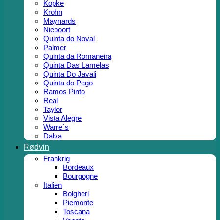
Kopke
Krohn
Maynards
Niepoort
Quinta do Noval
Palmer
Quinta da Romaneira
Quinta Das Lamelas
Quinta Do Javali
Quinta do Pego
Ramos Pinto
Real
Taylor
Vista Alegre
Warre´s
Dalva
Rødvin
Frankrig
Bordeaux
Bourgogne
Italien
Bolgheri
Piemonte
Toscana