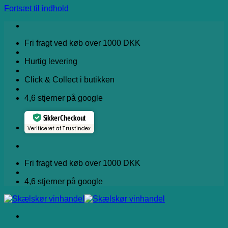
Fortsæt til indhold
Fri fragt ved køb over 1000 DKK
Hurtig levering
Click & Collect i butikken
4,6 stjerner på google
Sikker Checkout
Verificeret af Trustindex
Fri fragt ved køb over 1000 DKK
4,6 stjerner på google