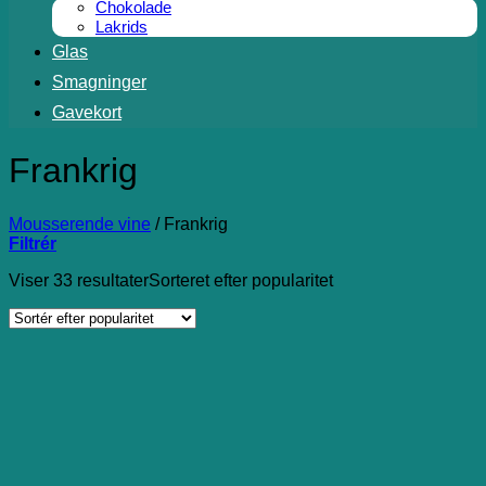
Chokolade
Lakrids
Glas
Smagninger
Gavekort
Frankrig
Mousserende vine
/
Frankrig
Filtrér
Viser 33 resultater
Sorteret efter popularitet