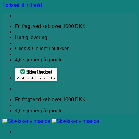
Fortsæt til indhold
Fri fragt ved køb over 1000 DKK
Hurtig levering
Click & Collect i butikken
4,6 stjerner på google
Sikker Checkout
Verificeret af Trustindex
Fri fragt ved køb over 1000 DKK
4,6 stjerner på google