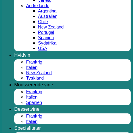
Veneto
Andre lande
Argentina
Australien
Chile
New Zealand
Portugal
Spanien
Sydafrika
USA
Hvidvin
Frankrig
Italien
New Zealand
Tyskland
Mousserende vine
Frankrig
Italien
Spanien
Dessertvine
Frankrig
Italien
Specialiteter