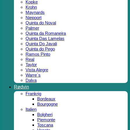
Kopke
Krohn
Maynards
Niepoort
Quinta do Noval
Palmer
Quinta da Romaneira
Quinta Das Lamelas
Quinta Do Javali
Quinta do Pego
Ramos Pinto
Real
Taylor
Vista Alegre
Warre´s
Dalva
Rødvin
Frankrig
Bordeaux
Bourgogne
Italien
Bolgheri
Piemonte
Toscana