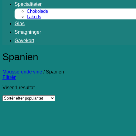
Specialiteter
Chokolade
Lakrids
Glas
Smagninger
Gavekort
Spanien
Mousserende vine
/
Spanien
Filtrér
Viser 1 resultat