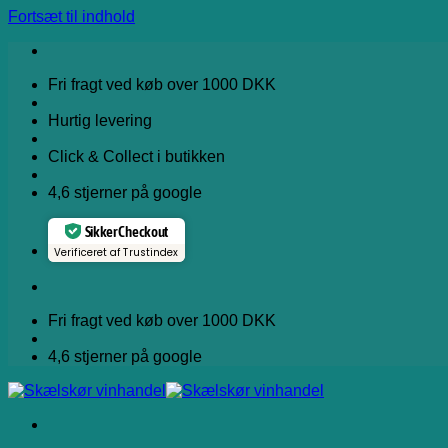
Fortsæt til indhold
Fri fragt ved køb over 1000 DKK
Hurtig levering
Click & Collect i butikken
4,6 stjerner på google
Sikker Checkout
Verificeret af Trustindex
Fri fragt ved køb over 1000 DKK
4,6 stjerner på google