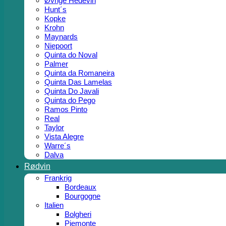
Øvrige Hedevin
Hunt´s
Kopke
Krohn
Maynards
Niepoort
Quinta do Noval
Palmer
Quinta da Romaneira
Quinta Das Lamelas
Quinta Do Javali
Quinta do Pego
Ramos Pinto
Real
Taylor
Vista Alegre
Warre´s
Dalva
Rødvin
Frankrig
Bordeaux
Bourgogne
Italien
Bolgheri
Piemonte