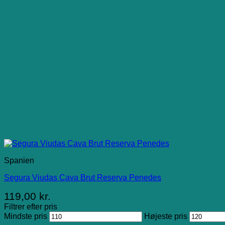
Spanien
Segura Viudas Cava Brut Reserva Penedes
119,00
kr.
Filtrer efter pris
Mindste pris
Højeste pris