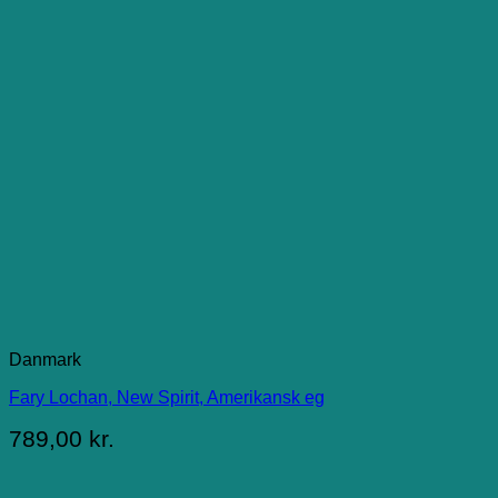
Danmark
Fary Lochan, New Spirit, Amerikansk eg
789,00
kr.