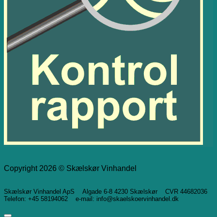
Copyright 2026 © Skælskør Vinhandel
Skælskør Vinhandel ApS Algade 6-8 4230 Skælskør CVR 44682036
Telefon: +45 58194062 e-mail: info@skaelskoervinhandel.dk