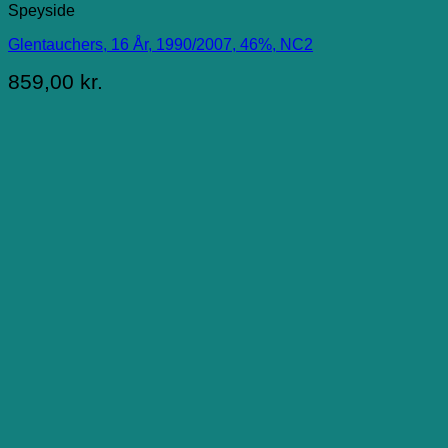
Speyside
Glentauchers, 16 År, 1990/2007, 46%, NC2
859,00
kr.