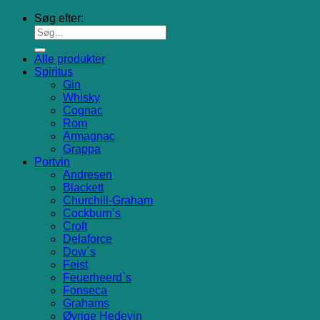
Søg efter:
Alle produkter
Spiritus
Gin
Whisky
Cognac
Rom
Armagnac
Grappa
Portvin
Andresen
Blackett
Churchill-Graham
Cockburn’s
Croft
Delaforce
Dow´s
Feist
Feuerheerd`s
Fonseca
Grahams
Øvrige Hedevin