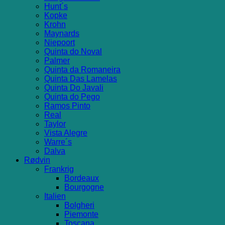
Hunt´s
Kopke
Krohn
Maynards
Niepoort
Quinta do Noval
Palmer
Quinta da Romaneira
Quinta Das Lamelas
Quinta Do Javali
Quinta do Pego
Ramos Pinto
Real
Taylor
Vista Alegre
Warre´s
Dalva
Rødvin
Frankrig
Bordeaux
Bourgogne
Italien
Bolgheri
Piemonte
Toscana