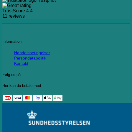
Trustpilot
TrustScore
4.4
11
reviews
Information
Handelsbetingelser
Persondatapolitik
Kontakt
Følg os på
Her kan du betale med