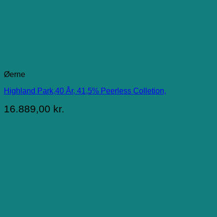
Øerne
Highland Park,40 År, 41,5% Peerless Colletion,
16.889,00
kr.