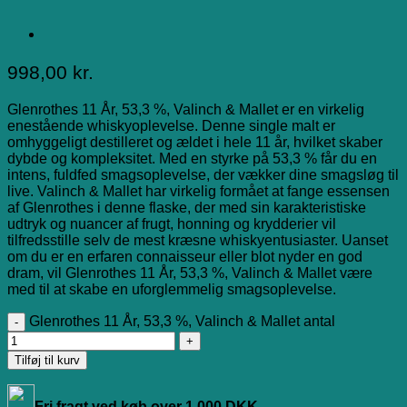
998,00
kr.
Glenrothes 11 År, 53,3 %, Valinch & Mallet er en virkelig
enestående whiskyoplevelse. Denne single malt er
omhyggeligt destilleret og ældet i hele 11 år, hvilket skaber
dybde og kompleksitet. Med en styrke på 53,3 % får du en
intens, fuldfed smagsoplevelse, der vækker dine smagsløg til
live. Valinch & Mallet har virkelig formået at fange essensen
af Glenrothes i denne flaske, der med sin karakteristiske
udtryk og nuancer af frugt, honning og krydderier vil
tilfredsstille selv de mest kræsne whiskyentusiaster. Uanset
om du er en erfaren connaisseur eller blot nyder en god
dram, vil Glenrothes 11 År, 53,3 %, Valinch & Mallet være
med til at skabe en uforglemmelig smagsoplevelse.
Glenrothes 11 År, 53,3 %, Valinch & Mallet antal
Tilføj til kurv
Fri fragt ved køb over 1.000 DKK