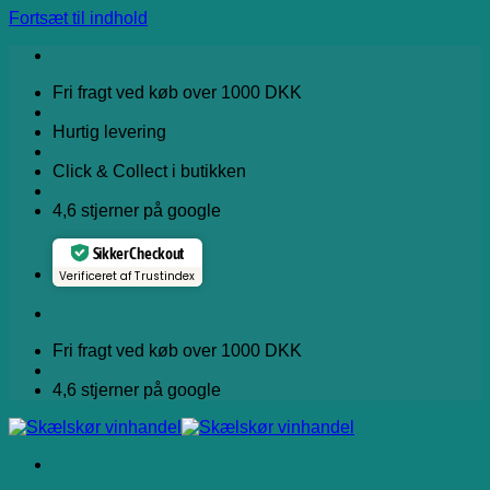
Fortsæt til indhold
Fri fragt ved køb over 1000 DKK
Hurtig levering
Click & Collect i butikken
4,6 stjerner på google
Sikker Checkout
Verificeret af Trustindex
Fri fragt ved køb over 1000 DKK
4,6 stjerner på google