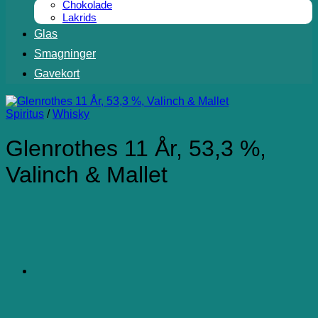
Chokolade
Lakrids
Glas
Smagninger
Gavekort
Spiritus
/
Whisky
Glenrothes 11 År, 53,3 %,
Valinch & Mallet