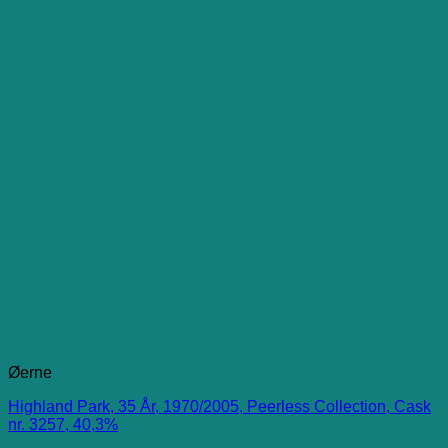
Øerne
Highland Park, 35 År, 1970/2005, Peerless Collection, Cask
nr. 3257, 40,3%