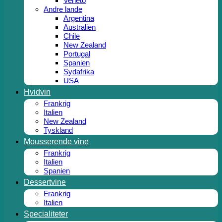
Veneto
Andre lande
Argentina
Australien
Chile
New Zealand
Portugal
Spanien
Sydafrika
USA
Hvidvin
Frankrig
Italien
New Zealand
Tyskland
Mousserende vine
Frankrig
Italien
Spanien
Dessertvine
Frankrig
Italien
Specialiteter