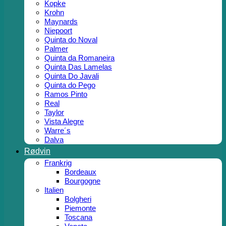
Kopke
Krohn
Maynards
Niepoort
Quinta do Noval
Palmer
Quinta da Romaneira
Quinta Das Lamelas
Quinta Do Javali
Quinta do Pego
Ramos Pinto
Real
Taylor
Vista Alegre
Warre´s
Dalva
Rødvin
Frankrig
Bordeaux
Bourgogne
Italien
Bolgheri
Piemonte
Toscana