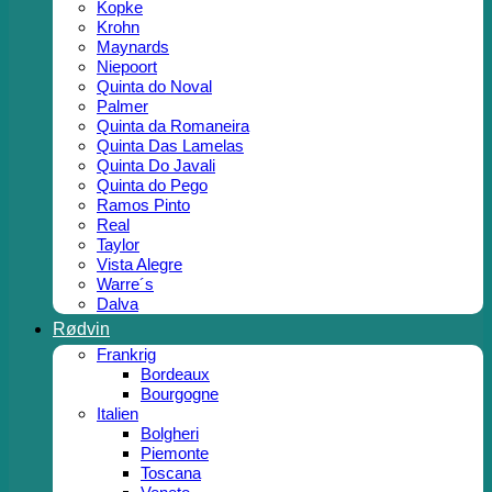
Kopke
Krohn
Maynards
Niepoort
Quinta do Noval
Palmer
Quinta da Romaneira
Quinta Das Lamelas
Quinta Do Javali
Quinta do Pego
Ramos Pinto
Real
Taylor
Vista Alegre
Warre´s
Dalva
Rødvin
Frankrig
Bordeaux
Bourgogne
Italien
Bolgheri
Piemonte
Toscana