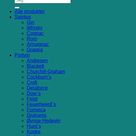
Alle produkter
Spiritus
Gin
Whisky
Cognac
Rom
Armagnac
Grappa
Portvin
Andresen
Blackett
Churchill-Graham
Cockburn’s
Croft
Delaforce
Dow´s
Feist
Feuerheerd`s
Fonseca
Grahams
Øvrige Hedevin
Hunt´s
Kopke