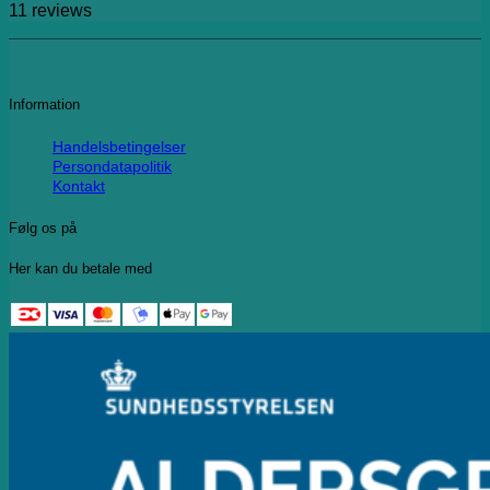
11
reviews
Information
Handelsbetingelser
Persondatapolitik
Kontakt
Følg os på
Her kan du betale med