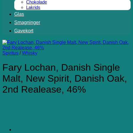
Chokolade
Lakrids
Glas
Smagninger
Gavekort
Spiritus
/
Whisky
Fary Lochan, Danish Single
Malt, New Spirit, Danish Oak,
2nd Realease, 46%