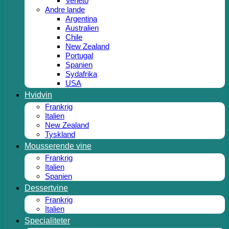
Veneto
Andre lande
Argentina
Australien
Chile
New Zealand
Portugal
Spanien
Sydafrika
USA
Hvidvin
Frankrig
Italien
New Zealand
Tyskland
Mousserende vine
Frankrig
Italien
Spanien
Dessertvine
Frankrig
Italien
Specialiteter