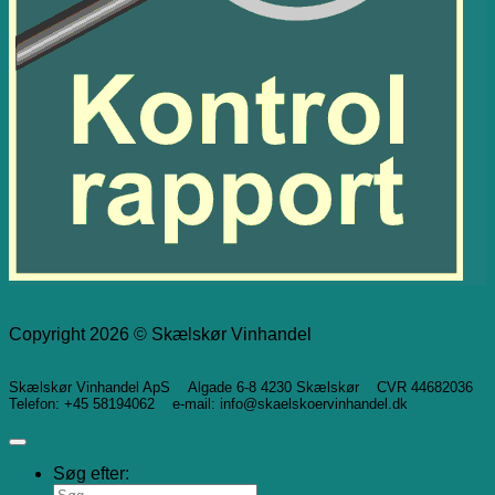
Copyright 2026 © Skælskør Vinhandel
Skælskør Vinhandel ApS Algade 6-8 4230 Skælskør CVR 44682036
Telefon: +45 58194062 e-mail: info@skaelskoervinhandel.dk
Søg efter: