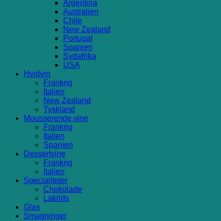
Argentina
Australien
Chile
New Zealand
Portugal
Spanien
Sydafrika
USA
Hvidvin
Frankrig
Italien
New Zealand
Tyskland
Mousserende vine
Frankrig
Italien
Spanien
Dessertvine
Frankrig
Italien
Specialiteter
Chokolade
Lakrids
Glas
Smagninger