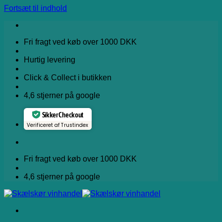
Fortsæt til indhold
Fri fragt ved køb over 1000 DKK
Hurtig levering
Click & Collect i butikken
4,6 stjerner på google
Sikker Checkout
Verificeret af Trustindex
Fri fragt ved køb over 1000 DKK
4,6 stjerner på google