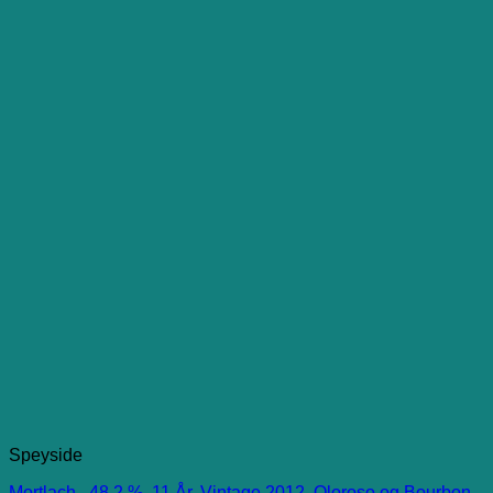
Speyside
Mortlach , 48,2 %, 11 År, Vintage 2012, Oloroso og Bourbon