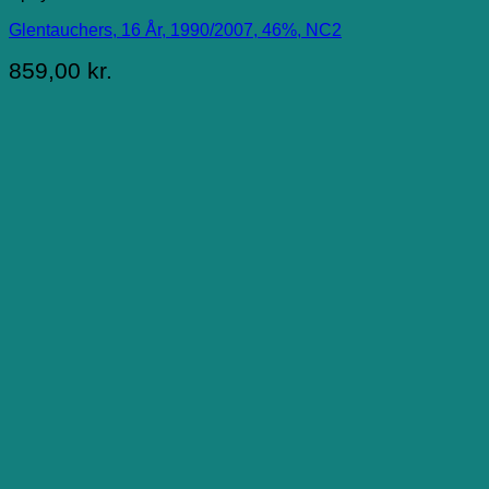
Glentauchers, 16 År, 1990/2007, 46%, NC2
859,00
kr.