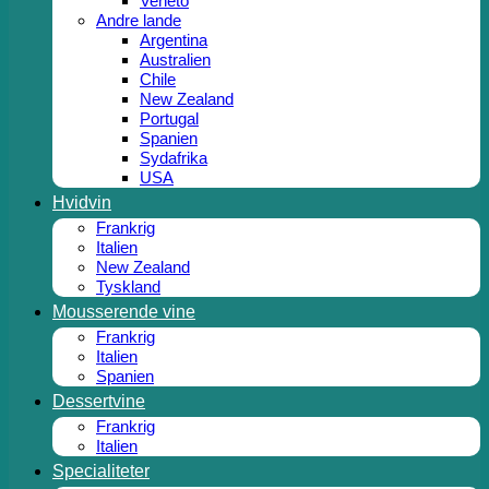
Veneto
Andre lande
Argentina
Australien
Chile
New Zealand
Portugal
Spanien
Sydafrika
USA
Hvidvin
Frankrig
Italien
New Zealand
Tyskland
Mousserende vine
Frankrig
Italien
Spanien
Dessertvine
Frankrig
Italien
Specialiteter