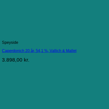
Speyside
Caperdonich 20 år, 54,1 %, Vallich & Mallet
3.898,00
kr.