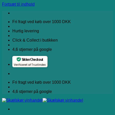
Fortsæt til indhold
Fri fragt ved køb over 1000 DKK
Hurtig levering
Click & Collect i butikken
4,6 stjerner på google
Sikker Checkout
Verificeret af Trustindex
Fri fragt ved køb over 1000 DKK
4,6 stjerner på google