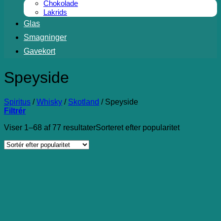
Chokolade
Lakrids
Glas
Smagninger
Gavekort
Speyside
Spiritus
/
Whisky
/
Skotland
/
Speyside
Filtrér
Viser 1–68 af 77 resultater
Sorteret efter popularitet