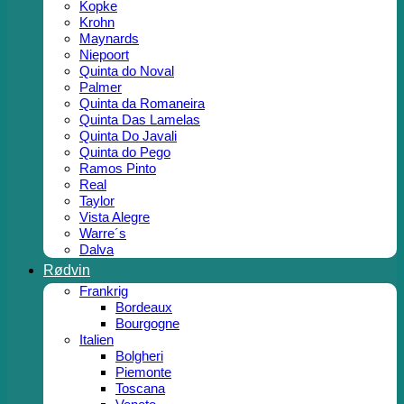
Kopke
Krohn
Maynards
Niepoort
Quinta do Noval
Palmer
Quinta da Romaneira
Quinta Das Lamelas
Quinta Do Javali
Quinta do Pego
Ramos Pinto
Real
Taylor
Vista Alegre
Warre´s
Dalva
Rødvin
Frankrig
Bordeaux
Bourgogne
Italien
Bolgheri
Piemonte
Toscana