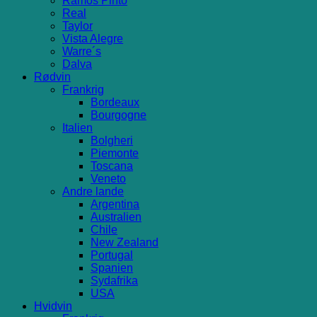
Ramos Pinto
Real
Taylor
Vista Alegre
Warre´s
Dalva
Rødvin
Frankrig
Bordeaux
Bourgogne
Italien
Bolgheri
Piemonte
Toscana
Veneto
Andre lande
Argentina
Australien
Chile
New Zealand
Portugal
Spanien
Sydafrika
USA
Hvidvin