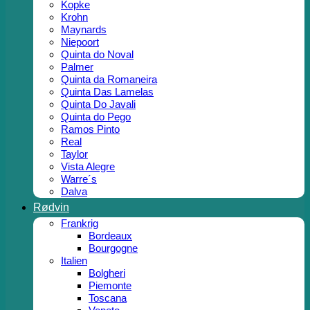
Kopke
Krohn
Maynards
Niepoort
Quinta do Noval
Palmer
Quinta da Romaneira
Quinta Das Lamelas
Quinta Do Javali
Quinta do Pego
Ramos Pinto
Real
Taylor
Vista Alegre
Warre´s
Dalva
Rødvin
Frankrig
Bordeaux
Bourgogne
Italien
Bolgheri
Piemonte
Toscana