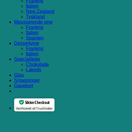
Frankrig
Italien
New Zealand
Tyskland
Mousserende vine
Frankrig
Italien
Spanien
Dessertvine
Frankrig
Italien
Specialiteter
Chokolade
Lakrids
Glas
Smagninger
Gavekort
Sikker Checkout
Verificeret af Trustindex