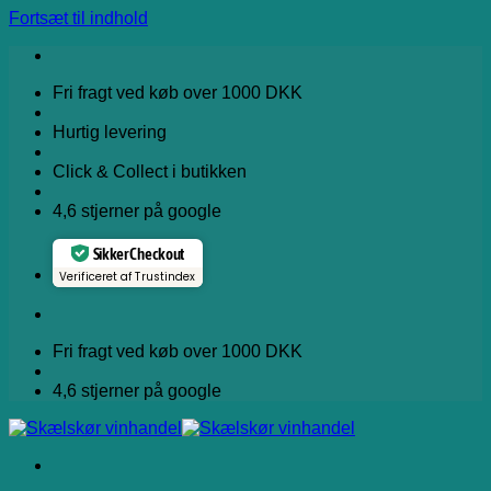
Fortsæt til indhold
Fri fragt ved køb over 1000 DKK
Hurtig levering
Click & Collect i butikken
4,6 stjerner på google
Sikker Checkout
Verificeret af Trustindex
Fri fragt ved køb over 1000 DKK
4,6 stjerner på google