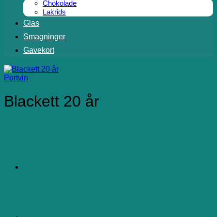
Chokolade
Lakrids
Glas
Smagninger
Gavekort
Portvin
Blackett 20 år