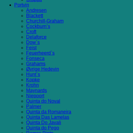
Portvin
Andresen
Blackett
Churchill-Graham
Cockburn’s
Croft
Delaforce
Dow´s
Feist
Feuerheerd`s
Fonseca
Grahams
Øvrige Hedevin
Hunt´s
Kopke
Krohn
Maynards
Niepoort
Quinta do Noval
Palmer
Quinta da Romaneira
Quinta Das Lamelas
Quinta Do Javali
Quinta do Pego