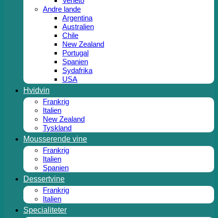
Veneto
Andre lande
Argentina
Australien
Chile
New Zealand
Portugal
Spanien
Sydafrika
USA
Hvidvin
Frankrig
Italien
New Zealand
Tyskland
Mousserende vine
Frankrig
Italien
Spanien
Dessertvine
Frankrig
Italien
Specialiteter