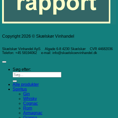
Copyright 2026 © Skælskør Vinhandel
Skælskør Vinhandel ApS Algade 6-8 4230 Skælskør CVR 44682036
Telefon: +45 58194062 e-mail: info@skaelskoervinhandel.dk
Søg efter:
Alle produkter
Spiritus
Gin
Whisky
Cognac
Rom
Armagnac
Grappa