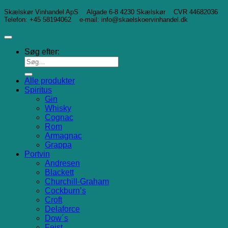
Skælskør Vinhandel ApS Algade 6-8 4230 Skælskør CVR 44682036
Telefon: +45 58194062 e-mail: info@skaelskoervinhandel.dk
Søg efter:
Alle produkter
Spiritus
Gin
Whisky
Cognac
Rom
Armagnac
Grappa
Portvin
Andresen
Blackett
Churchill-Graham
Cockburn’s
Croft
Delaforce
Dow´s
Feist