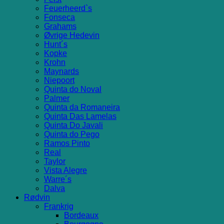
Feuerheerd`s
Fonseca
Grahams
Øvrige Hedevin
Hunt´s
Kopke
Krohn
Maynards
Niepoort
Quinta do Noval
Palmer
Quinta da Romaneira
Quinta Das Lamelas
Quinta Do Javali
Quinta do Pego
Ramos Pinto
Real
Taylor
Vista Alegre
Warre´s
Dalva
Rødvin
Frankrig
Bordeaux