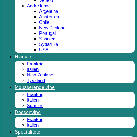
Veneto
Andre lande
Argentina
Australien
Chile
New Zealand
Portugal
Spanien
Sydafrika
USA
Hvidvin
Frankrig
Italien
New Zealand
Tyskland
Mousserende vine
Frankrig
Italien
Spanien
Dessertvine
Frankrig
Italien
Specialiteter