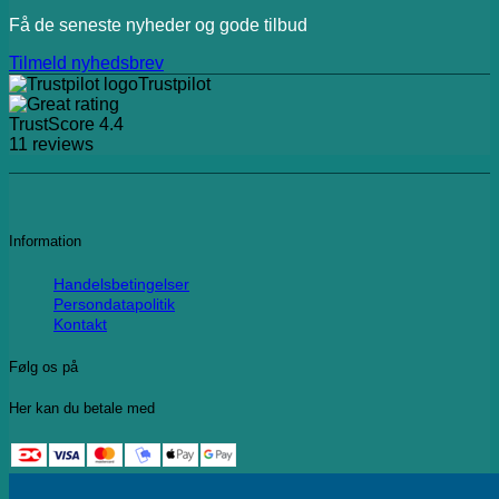
Få de seneste nyheder og gode tilbud
Tilmeld nyhedsbrev
Trustpilot
TrustScore
4.4
11
reviews
Information
Handelsbetingelser
Persondatapolitik
Kontakt
Følg os på
Her kan du betale med