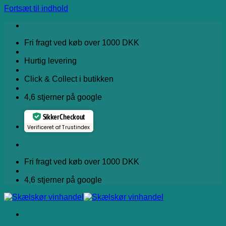
Fortsæt til indhold
Fri fragt ved køb over 1000 DKK
Hurtig levering
Click & Collect i butikken
4,6 stjerner på google
Sikker Checkout
Verificeret af Trustindex
Fri fragt ved køb over 1000 DKK
4,6 stjerner på google