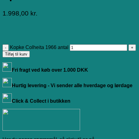
1.998,00
kr.
Kopke Colheita 1966 antal
Tilføj til kurv
Fri fragt ved køb over 1.000 DKK
Hurtig levering - Vi sender alle hverdage og lørdage
Click & Collect i butikken