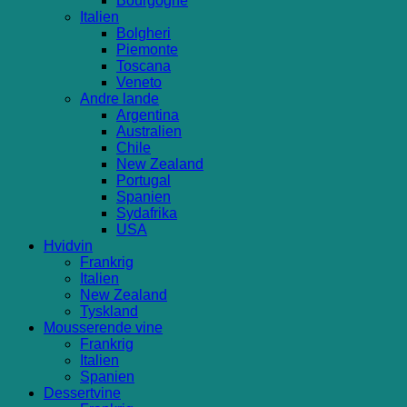
Bourgogne
Italien
Bolgheri
Piemonte
Toscana
Veneto
Andre lande
Argentina
Australien
Chile
New Zealand
Portugal
Spanien
Sydafrika
USA
Hvidvin
Frankrig
Italien
New Zealand
Tyskland
Mousserende vine
Frankrig
Italien
Spanien
Dessertvine