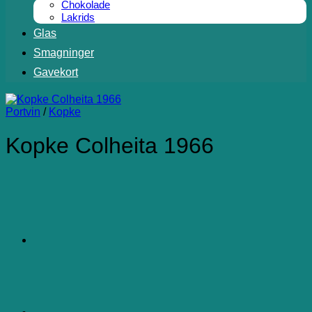
Chokolade
Lakrids
Glas
Smagninger
Gavekort
Portvin
/
Kopke
Kopke Colheita 1966