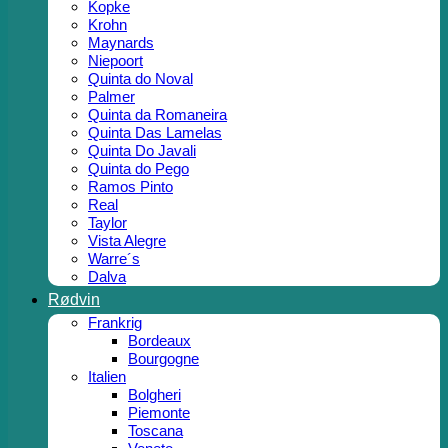
Kopke
Krohn
Maynards
Niepoort
Quinta do Noval
Palmer
Quinta da Romaneira
Quinta Das Lamelas
Quinta Do Javali
Quinta do Pego
Ramos Pinto
Real
Taylor
Vista Alegre
Warre´s
Dalva
Rødvin
Frankrig
Bordeaux
Bourgogne
Italien
Bolgheri
Piemonte
Toscana