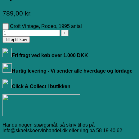
789,00
kr.
Croft Vintage, Rodeo, 1995 antal
Tilføj til kurv
Fri fragt ved køb over 1.000 DKK
Hurtig levering - Vi sender alle hverdage og lørdage
Click & Collect i butikken
Har du nogen spørgsmål, så skriv til os på
info@skaelskoervinhandel.dk eller ring på 58 19 40 62