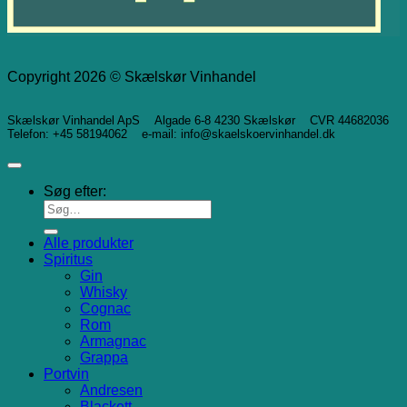
Copyright 2026 © Skælskør Vinhandel
Skælskør Vinhandel ApS Algade 6-8 4230 Skælskør CVR 44682036
Telefon: +45 58194062 e-mail: info@skaelskoervinhandel.dk
Søg efter:
Alle produkter
Spiritus
Gin
Whisky
Cognac
Rom
Armagnac
Grappa
Portvin
Andresen
Blackett