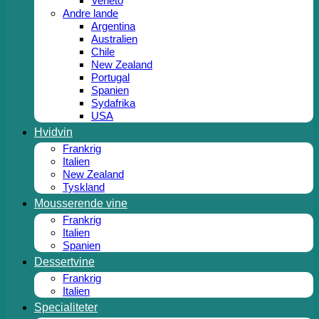
Veneto
Andre lande
Argentina
Australien
Chile
New Zealand
Portugal
Spanien
Sydafrika
USA
Hvidvin
Frankrig
Italien
New Zealand
Tyskland
Mousserende vine
Frankrig
Italien
Spanien
Dessertvine
Frankrig
Italien
Specialiteter