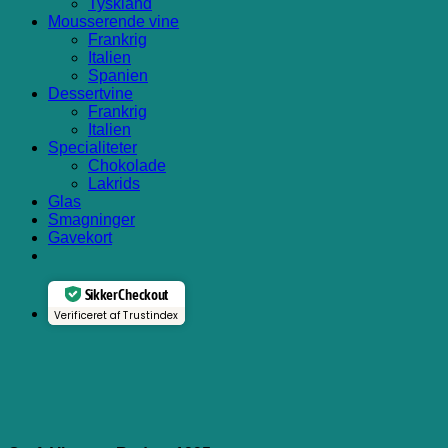
Tyskland
Mousserende vine
Frankrig
Italien
Spanien
Dessertvine
Frankrig
Italien
Specialiteter
Chokolade
Lakrids
Glas
Smagninger
Gavekort
Sikker Checkout
Verificeret af Trustindex