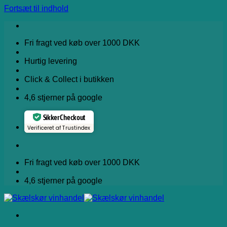
Fortsæt til indhold
Fri fragt ved køb over 1000 DKK
Hurtig levering
Click & Collect i butikken
4,6 stjerner på google
Sikker Checkout
Verificeret af Trustindex
Fri fragt ved køb over 1000 DKK
4,6 stjerner på google