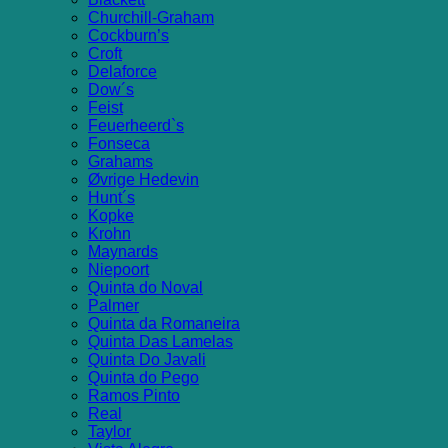
Churchill-Graham
Cockburn’s
Croft
Delaforce
Dow´s
Feist
Feuerheerd`s
Fonseca
Grahams
Øvrige Hedevin
Hunt´s
Kopke
Krohn
Maynards
Niepoort
Quinta do Noval
Palmer
Quinta da Romaneira
Quinta Das Lamelas
Quinta Do Javali
Quinta do Pego
Ramos Pinto
Real
Taylor