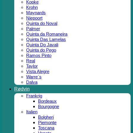
Kopke
Krohn
Maynards
Niepoort
Quinta do Noval
Palmer
Quinta da Romaneira
Quinta Das Lamelas
Quinta Do Javali
Quinta do Pego
Ramos Pinto
Real
Taylor
Vista Alegre
Warre´s
Dalva
Rødvin
Frankrig
Bordeaux
Bourgogne
Italien
Bolgheri
Piemonte
Toscana