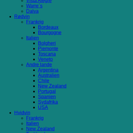
Vista Alegre
Warre´s
Dalva
Rødvin
Frankrig
Bordeaux
Bourgogne
Italien
Bolgheri
Piemonte
Toscana
Veneto
Andre lande
Argentina
Australien
Chile
New Zealand
Portugal
Spanien
Sydafrika
USA
Hvidvin
Frankrig
Italien
New Zealand