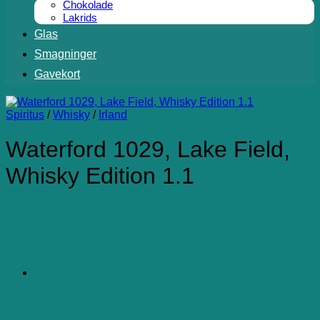
Chokolade
Lakrids
Glas
Smagninger
Gavekort
Spiritus
/
Whisky
/
Irland
Waterford 1029, Lake Field,
Whisky Edition 1.1