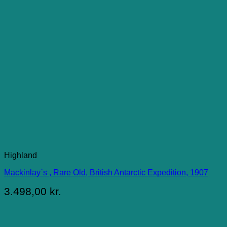
Highland
Mackinlay`s , Rare Old, British Antarctic Expedition, 1907
3.498,00
kr.