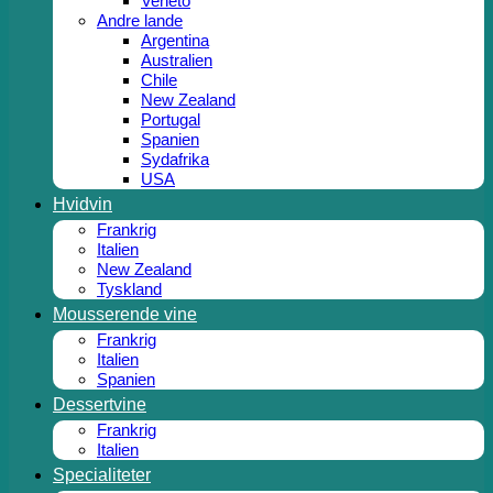
Veneto
Andre lande
Argentina
Australien
Chile
New Zealand
Portugal
Spanien
Sydafrika
USA
Hvidvin
Frankrig
Italien
New Zealand
Tyskland
Mousserende vine
Frankrig
Italien
Spanien
Dessertvine
Frankrig
Italien
Specialiteter