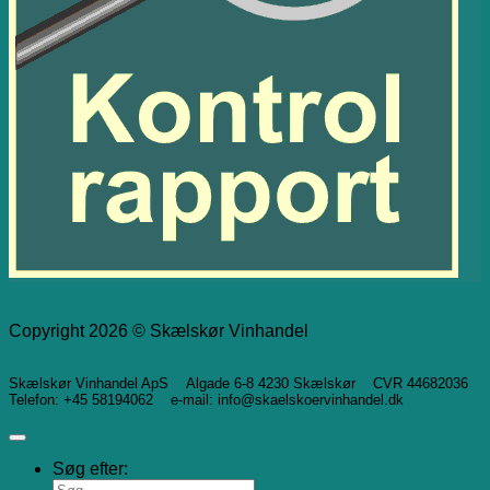
Copyright 2026 © Skælskør Vinhandel
Skælskør Vinhandel ApS Algade 6-8 4230 Skælskør CVR 44682036
Telefon: +45 58194062 e-mail: info@skaelskoervinhandel.dk
Søg efter: