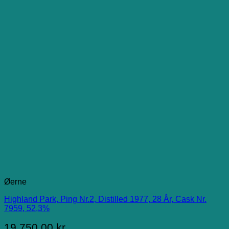
Øerne
Highland Park, Ping Nr.2, Distilled 1977, 28 År, Cask Nr.
7959, 52,3%
19.750,00
kr.