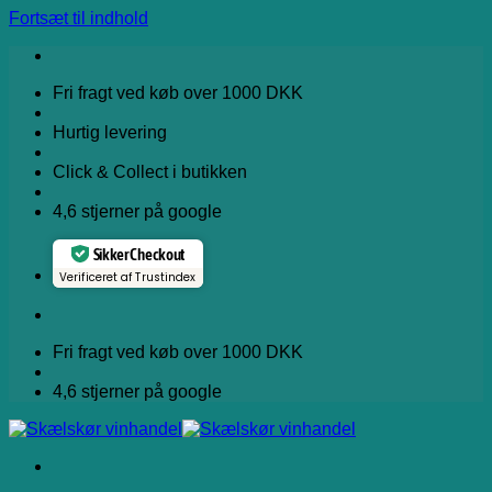
Fortsæt til indhold
Fri fragt ved køb over 1000 DKK
Hurtig levering
Click & Collect i butikken
4,6 stjerner på google
Sikker Checkout
Verificeret af Trustindex
Fri fragt ved køb over 1000 DKK
4,6 stjerner på google