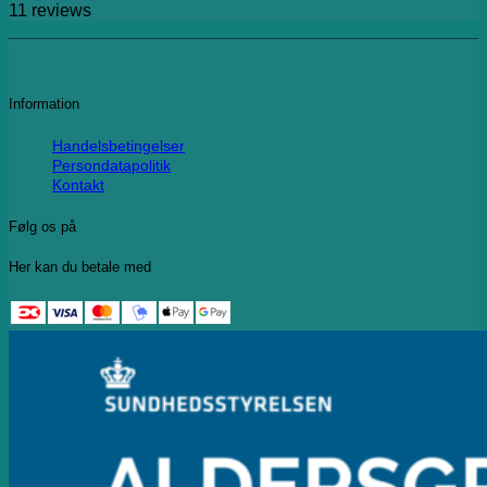
11
reviews
Information
Handelsbetingelser
Persondatapolitik
Kontakt
Følg os på
Her kan du betale med