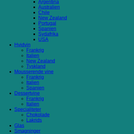
Argentina
Australien
Chile
New Zealand
Portugal
Spanien
Sydafrika
USA
Hvidvin
Frankrig
Italien
New Zealand
Tyskland
Mousserende vine
Frankrig
Italien
Spanien
Dessertvine
Frankrig
Italien
Specialiteter
Chokolade
Lakrids
Glas
Smagninger