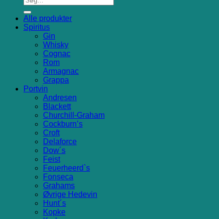
Alle produkter
Spiritus
Gin
Whisky
Cognac
Rom
Armagnac
Grappa
Portvin
Andresen
Blackett
Churchill-Graham
Cockburn’s
Croft
Delaforce
Dow´s
Feist
Feuerheerd`s
Fonseca
Grahams
Øvrige Hedevin
Hunt´s
Kopke