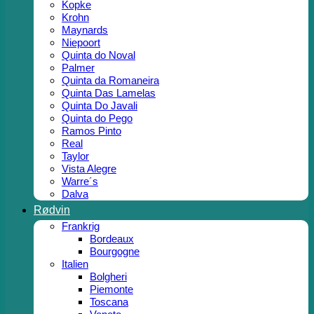
Kopke
Krohn
Maynards
Niepoort
Quinta do Noval
Palmer
Quinta da Romaneira
Quinta Das Lamelas
Quinta Do Javali
Quinta do Pego
Ramos Pinto
Real
Taylor
Vista Alegre
Warre´s
Dalva
Rødvin
Frankrig
Bordeaux
Bourgogne
Italien
Bolgheri
Piemonte
Toscana