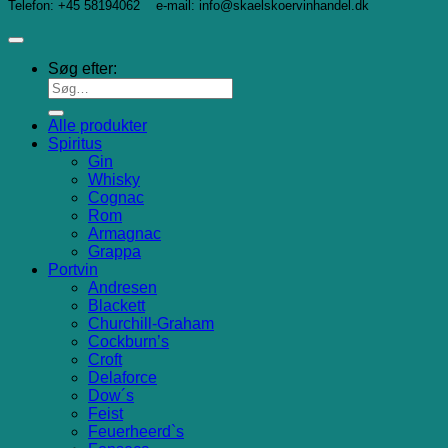
Telefon: +45 58194062 e-mail: info@skaelskoervinhandel.dk
Søg efter:
Alle produkter
Spiritus
Gin
Whisky
Cognac
Rom
Armagnac
Grappa
Portvin
Andresen
Blackett
Churchill-Graham
Cockburn’s
Croft
Delaforce
Dow´s
Feist
Feuerheerd`s