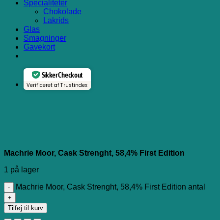
Specialiteter
Chokolade
Lakrids
Glas
Smagninger
Gavekort
Sikker Checkout
Verificeret af Trustindex
Machrie Moor, Cask Strenght, 58,4% First Edition
1 på lager
Machrie Moor, Cask Strenght, 58,4% First Edition antal
Tilføj til kurv