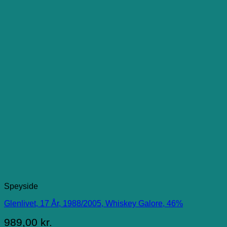
Speyside
Glenlivet, 17 År, 1988/2005, Whiskey Galore, 46%
989,00
kr.