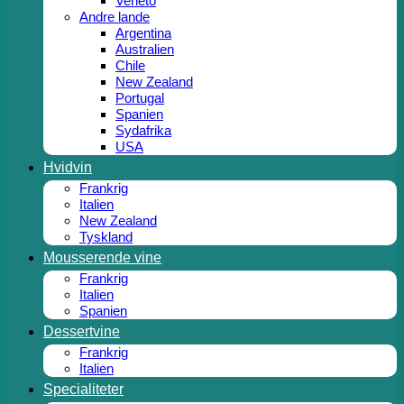
Veneto
Andre lande
Argentina
Australien
Chile
New Zealand
Portugal
Spanien
Sydafrika
USA
Hvidvin
Frankrig
Italien
New Zealand
Tyskland
Mousserende vine
Frankrig
Italien
Spanien
Dessertvine
Frankrig
Italien
Specialiteter