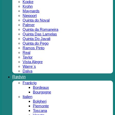
Kopke
Krohn
Maynards
Niepoort
Quinta do Noval
Palmer
Quinta da Romaneira
Quinta Das Lamelas
Quinta Do Javali
Quinta do Pego
Ramos Pinto
Real
Taylor
Vista Alegre
Warre´s
Dalva
Rødvin
Frankrig
Bordeaux
Bourgogne
Italien
Bolgheri
Piemonte
Toscana