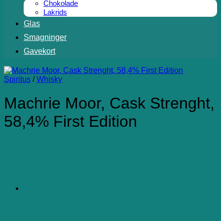
Chokolade
Lakrids
Glas
Smagninger
Gavekort
Spiritus
/
Whisky
Machrie Moor, Cask Strenght,
58,4% First Edition