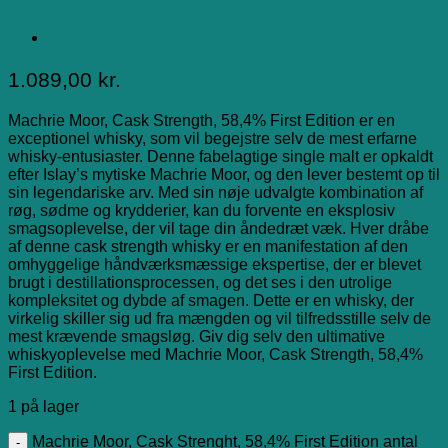
1.089,00
kr.
Machrie Moor, Cask Strength, 58,4% First Edition er en
exceptionel whisky, som vil begejstre selv de mest erfarne
whisky-entusiaster. Denne fabelagtige single malt er opkaldt
efter Islay’s mytiske Machrie Moor, og den lever bestemt op til
sin legendariske arv. Med sin nøje udvalgte kombination af
røg, sødme og krydderier, kan du forvente en eksplosiv
smagsoplevelse, der vil tage din åndedræt væk. Hver dråbe
af denne cask strength whisky er en manifestation af den
omhyggelige håndværksmæssige ekspertise, der er blevet
brugt i destillationsprocessen, og det ses i den utrolige
kompleksitet og dybde af smagen. Dette er en whisky, der
virkelig skiller sig ud fra mængden og vil tilfredsstille selv de
mest krævende smagsløg. Giv dig selv den ultimative
whiskyoplevelse med Machrie Moor, Cask Strength, 58,4%
First Edition.
1 på lager
Machrie Moor, Cask Strenght, 58,4% First Edition antal