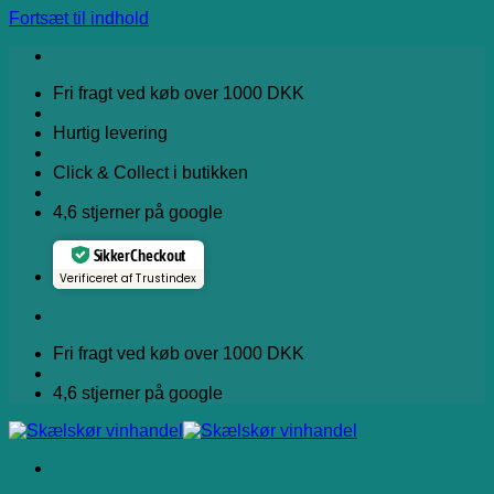
Fortsæt til indhold
Fri fragt ved køb over 1000 DKK
Hurtig levering
Click & Collect i butikken
4,6 stjerner på google
Sikker Checkout
Verificeret af Trustindex
Fri fragt ved køb over 1000 DKK
4,6 stjerner på google