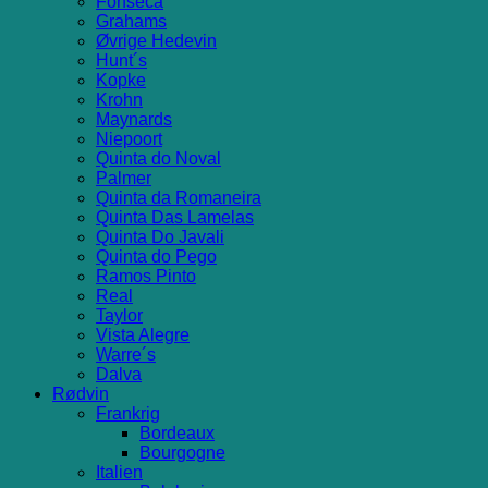
Fonseca
Grahams
Øvrige Hedevin
Hunt´s
Kopke
Krohn
Maynards
Niepoort
Quinta do Noval
Palmer
Quinta da Romaneira
Quinta Das Lamelas
Quinta Do Javali
Quinta do Pego
Ramos Pinto
Real
Taylor
Vista Alegre
Warre´s
Dalva
Rødvin
Frankrig
Bordeaux
Bourgogne
Italien