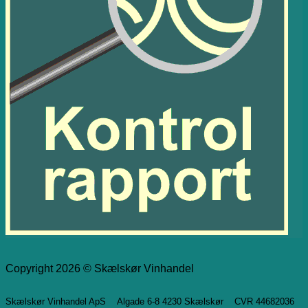
Copyright 2026 © Skælskør Vinhandel
Skælskør Vinhandel ApS Algade 6-8 4230 Skælskør CVR 44682036