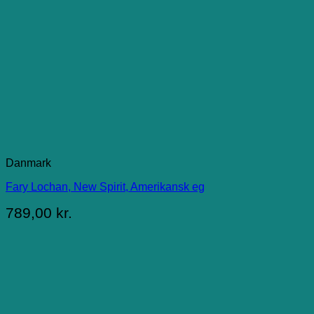
Danmark
Fary Lochan, New Spirit, Amerikansk eg
789,00
kr.