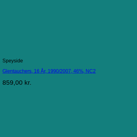
Speyside
Glentauchers, 16 År, 1990/2007, 46%, NC2
859,00
kr.