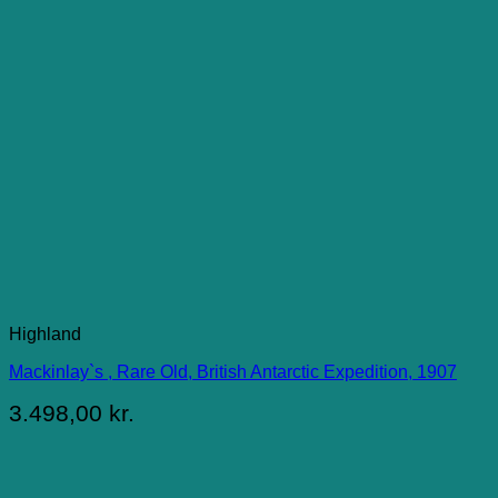
Highland
Mackinlay`s , Rare Old, British Antarctic Expedition, 1907
3.498,00
kr.