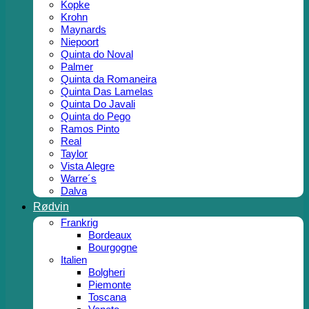
Kopke
Krohn
Maynards
Niepoort
Quinta do Noval
Palmer
Quinta da Romaneira
Quinta Das Lamelas
Quinta Do Javali
Quinta do Pego
Ramos Pinto
Real
Taylor
Vista Alegre
Warre´s
Dalva
Rødvin
Frankrig
Bordeaux
Bourgogne
Italien
Bolgheri
Piemonte
Toscana