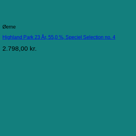
Øerne
Highland Park 23 År, 55,0 %, Speciel Selection no. 4
2.798,00
kr.