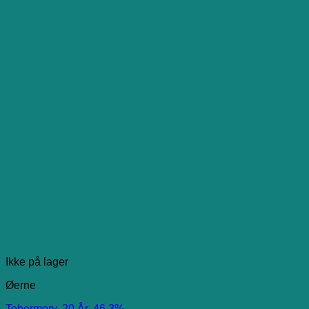
Ikke på lager
Øerne
Tobermory, 20 År, 46,3%