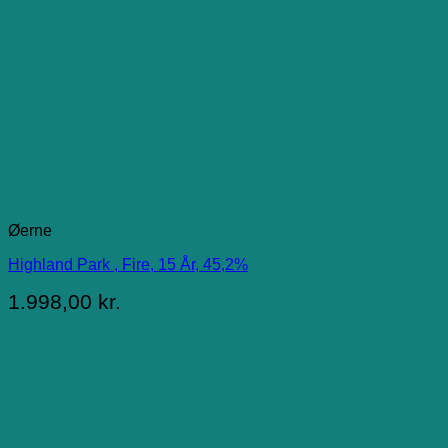
Øerne
Highland Park , Fire, 15 År, 45,2%
1.998,00
kr.