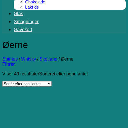
Chokolade
Lakrids
Glas
Smagninger
Gavekort
Øerne
Spiritus
/
Whisky
/
Skotland
/
Øerne
Filtrér
Viser 49 resultater
Sorteret efter popularitet