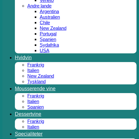
Veneto
Andre lande
Argentina
Australien
Chile
New Zealand
Portugal
Spanien
Sydafrika
USA
Hvidvin
Frankrig
Italien
New Zealand
Tyskland
Mousserende vine
Frankrig
Italien
Spanien
Dessertvine
Frankrig
Italien
Specialiteter