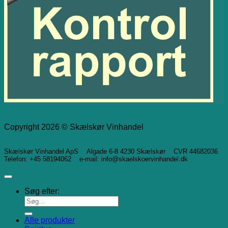
Copyright 2026 © Skælskør Vinhandel
Skælskør Vinhandel ApS Algade 6-8 4230 Skælskør CVR 44682036
Telefon: +45 58194062 e-mail: info@skaelskoervinhandel.dk
Søg efter:
Alle produkter