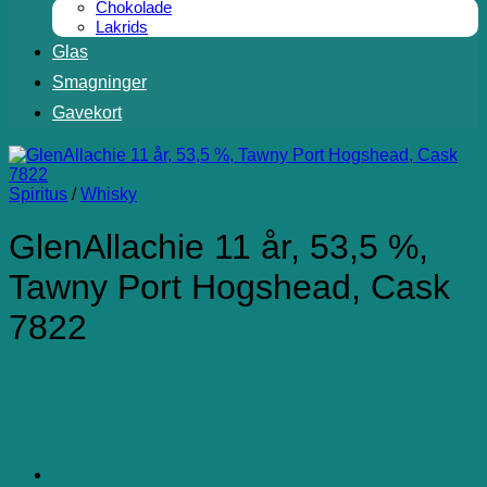
Chokolade
Lakrids
Glas
Smagninger
Gavekort
Spiritus
/
Whisky
GlenAllachie 11 år, 53,5 %,
Tawny Port Hogshead, Cask
7822