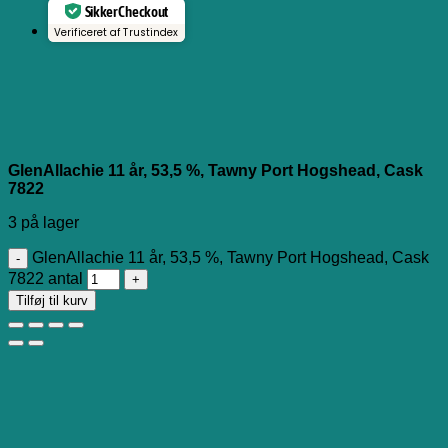
Sikker Checkout
Verificeret af Trustindex
GlenAllachie 11 år, 53,5 %, Tawny Port Hogshead, Cask
7822
3 på lager
GlenAllachie 11 år, 53,5 %, Tawny Port Hogshead, Cask
7822 antal
Tilføj til kurv