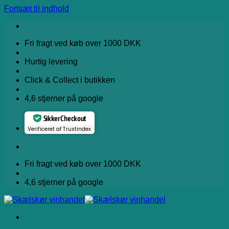
Fortsæt til indhold
Fri fragt ved køb over 1000 DKK
Hurtig levering
Click & Collect i butikken
4,6 stjerner på google
Sikker Checkout
Verificeret af Trustindex
Fri fragt ved køb over 1000 DKK
4,6 stjerner på google