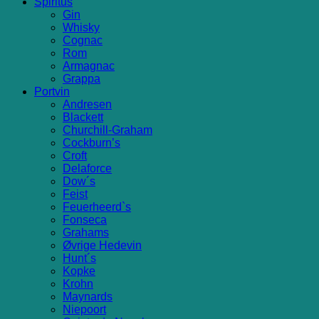
Spiritus
Gin
Whisky
Cognac
Rom
Armagnac
Grappa
Portvin
Andresen
Blackett
Churchill-Graham
Cockburn’s
Croft
Delaforce
Dow´s
Feist
Feuerheerd`s
Fonseca
Grahams
Øvrige Hedevin
Hunt´s
Kopke
Krohn
Maynards
Niepoort