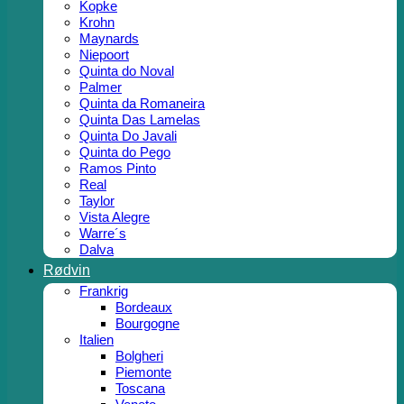
Kopke
Krohn
Maynards
Niepoort
Quinta do Noval
Palmer
Quinta da Romaneira
Quinta Das Lamelas
Quinta Do Javali
Quinta do Pego
Ramos Pinto
Real
Taylor
Vista Alegre
Warre´s
Dalva
Rødvin
Frankrig
Bordeaux
Bourgogne
Italien
Bolgheri
Piemonte
Toscana