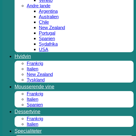
Veneto
Andre lande
Argentina
Australien
Chile
New Zealand
Portugal
Spanien
Sydafrika
USA
Hvidvin
Frankrig
Italien
New Zealand
Tyskland
Mousserende vine
Frankrig
Italien
Spanien
Dessertvine
Frankrig
Italien
Specialiteter