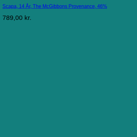
Scapa, 14 År, The McGibbons Provenance, 46%
789,00
kr.