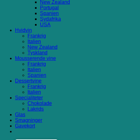
New Zealand
Portugal
Spanien
Sydafrika
USA
Hvidvin
Frankrig
Italien
New Zealand
Tyskland
Mousserende vine
Frankrig
Italien
Spanien
Dessertvine
Frankrig
Italien
Specialiteter
Chokolade
Lakrids
Glas
Smagninger
Gavekort