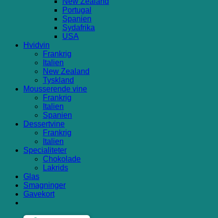
New Zealand
Portugal
Spanien
Sydafrika
USA
Hvidvin
Frankrig
Italien
New Zealand
Tyskland
Mousserende vine
Frankrig
Italien
Spanien
Dessertvine
Frankrig
Italien
Specialiteter
Chokolade
Lakrids
Glas
Smagninger
Gavekort