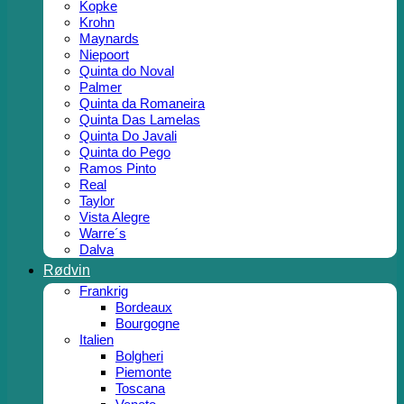
Kopke
Krohn
Maynards
Niepoort
Quinta do Noval
Palmer
Quinta da Romaneira
Quinta Das Lamelas
Quinta Do Javali
Quinta do Pego
Ramos Pinto
Real
Taylor
Vista Alegre
Warre´s
Dalva
Rødvin
Frankrig
Bordeaux
Bourgogne
Italien
Bolgheri
Piemonte
Toscana