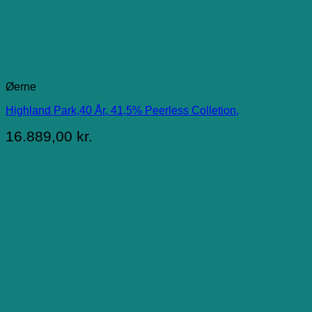
Øerne
Highland Park,40 År, 41,5% Peerless Colletion,
16.889,00
kr.