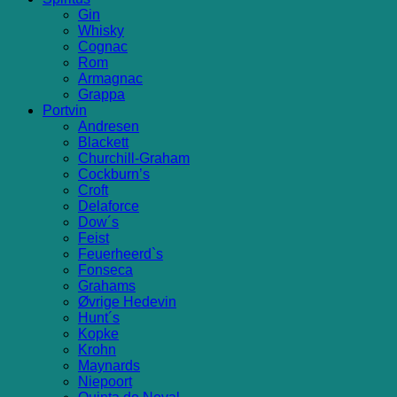
Gin
Whisky
Cognac
Rom
Armagnac
Grappa
Portvin
Andresen
Blackett
Churchill-Graham
Cockburn’s
Croft
Delaforce
Dow´s
Feist
Feuerheerd`s
Fonseca
Grahams
Øvrige Hedevin
Hunt´s
Kopke
Krohn
Maynards
Niepoort