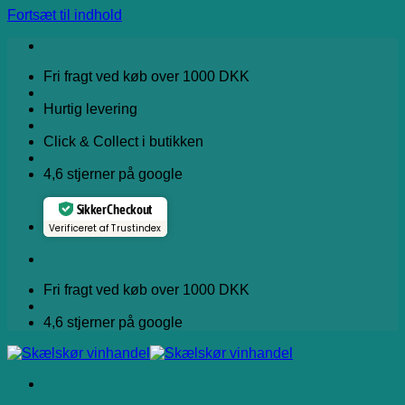
Fortsæt til indhold
Fri fragt ved køb over 1000 DKK
Hurtig levering
Click & Collect i butikken
4,6 stjerner på google
Sikker Checkout
Verificeret af Trustindex
Fri fragt ved køb over 1000 DKK
4,6 stjerner på google