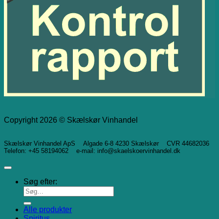
Copyright 2026 © Skælskør Vinhandel
Skælskør Vinhandel ApS Algade 6-8 4230 Skælskør CVR 44682036
Telefon: +45 58194062 e-mail: info@skaelskoervinhandel.dk
Søg efter:
Alle produkter
Spiritus