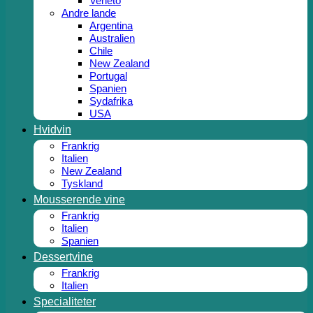
Veneto
Andre lande
Argentina
Australien
Chile
New Zealand
Portugal
Spanien
Sydafrika
USA
Hvidvin
Frankrig
Italien
New Zealand
Tyskland
Mousserende vine
Frankrig
Italien
Spanien
Dessertvine
Frankrig
Italien
Specialiteter