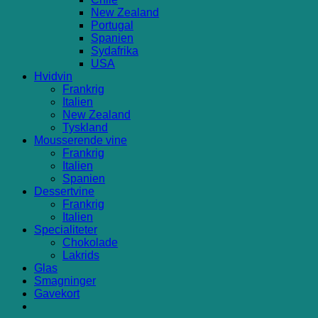
New Zealand
Portugal
Spanien
Sydafrika
USA
Hvidvin
Frankrig
Italien
New Zealand
Tyskland
Mousserende vine
Frankrig
Italien
Spanien
Dessertvine
Frankrig
Italien
Specialiteter
Chokolade
Lakrids
Glas
Smagninger
Gavekort