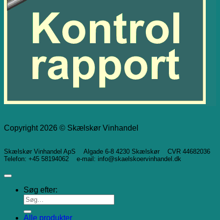
Copyright 2026 © Skælskør Vinhandel
Skælskør Vinhandel ApS Algade 6-8 4230 Skælskør CVR 44682036
Telefon: +45 58194062 e-mail: info@skaelskoervinhandel.dk
Søg efter:
Alle produkter