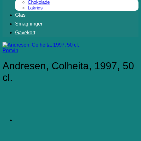
Chokolade
Lakrids
Glas
Smagninger
Gavekort
Portvin
Andresen, Colheita, 1997, 50
cl.