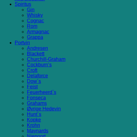
Spiritus
Gin
Whisky
Cognac
Rom
Armagnac
Grappa
Portvin
Andresen
Blackett
Churchill-Graham
Cockburn’s
Croft
Delaforce
Dow´s
Feist
Feuerheerd`s
Fonseca
Grahams
Øvrige Hedevin
Hunt´s
Kopke
Krohn
Maynards
Niepoort