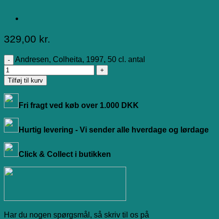
329,00
kr.
Andresen, Colheita, 1997, 50 cl. antal
Tilføj til kurv
Fri fragt ved køb over 1.000 DKK
Hurtig levering - Vi sender alle hverdage og lørdage
Click & Collect i butikken
Har du nogen spørgsmål, så skriv til os på