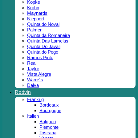
Kopke
Krohn
Maynards
Niepoort
Quinta do Noval
Palmer
Quinta da Romaneira
Quinta Das Lamelas
Quinta Do Javali
Quinta do Pego
Ramos Pinto
Real
Taylor
Vista Alegre
Warre´s
Dalva
Rødvin
Frankrig
Bordeaux
Bourgogne
Italien
Bolgheri
Piemonte
Toscana