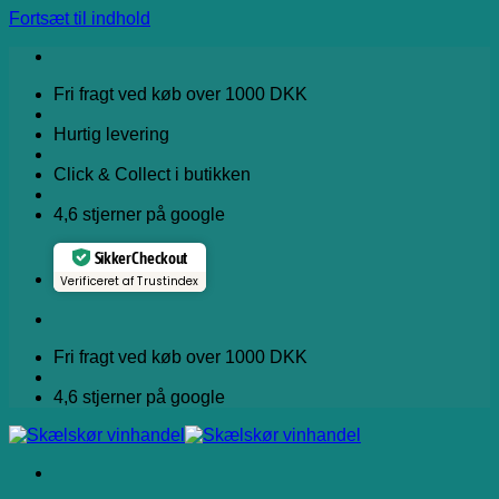
Fortsæt til indhold
Fri fragt ved køb over 1000 DKK
Hurtig levering
Click & Collect i butikken
4,6 stjerner på google
Sikker Checkout
Verificeret af Trustindex
Fri fragt ved køb over 1000 DKK
4,6 stjerner på google