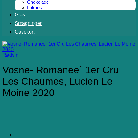
Chokolade
Lakrids
Glas
Smagninger
Gavekort
Rødvin
Vosne- Romanee´ 1er Cru
Les Chaumes, Lucien Le
Moine 2020