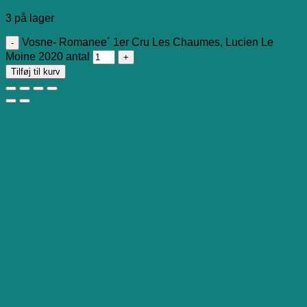
3 på lager
Vosne- Romanee´ 1er Cru Les Chaumes, Lucien Le
Moine 2020 antal
Tilføj til kurv