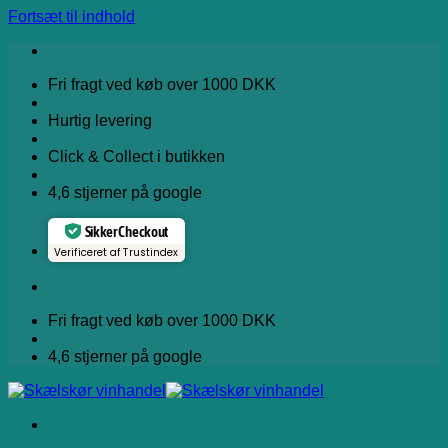
Fortsæt til indhold
Fri fragt ved køb over 1000 DKK
Hurtig levering
Click & Collect i butikken
4,6 stjerner på google
Sikker Checkout
Verificeret af Trustindex
Fri fragt ved køb over 1000 DKK
4,6 stjerner på google