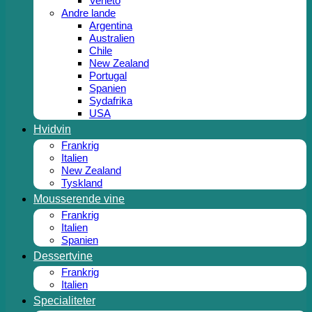
Veneto
Andre lande
Argentina
Australien
Chile
New Zealand
Portugal
Spanien
Sydafrika
USA
Hvidvin
Frankrig
Italien
New Zealand
Tyskland
Mousserende vine
Frankrig
Italien
Spanien
Dessertvine
Frankrig
Italien
Specialiteter