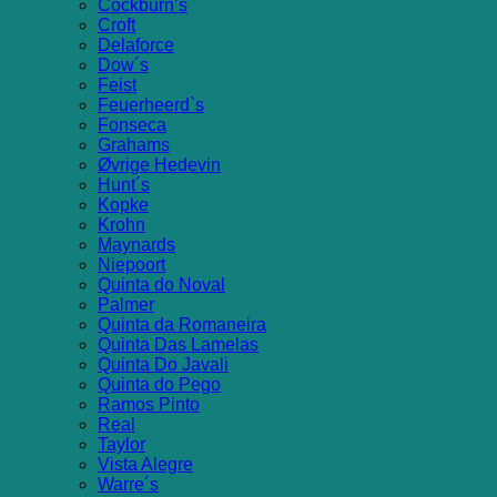
Cockburn’s
Croft
Delaforce
Dow´s
Feist
Feuerheerd`s
Fonseca
Grahams
Øvrige Hedevin
Hunt´s
Kopke
Krohn
Maynards
Niepoort
Quinta do Noval
Palmer
Quinta da Romaneira
Quinta Das Lamelas
Quinta Do Javali
Quinta do Pego
Ramos Pinto
Real
Taylor
Vista Alegre
Warre´s