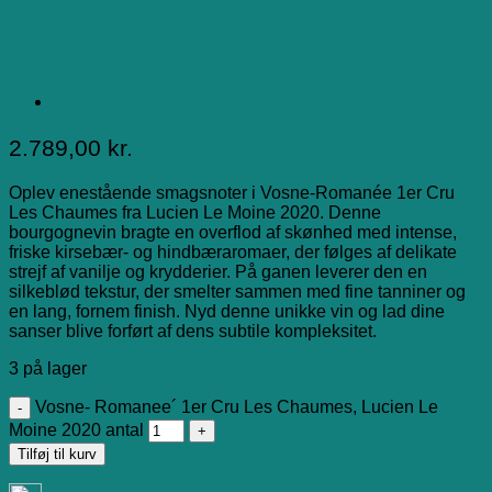
2.789,00
kr.
Oplev enestående smagsnoter i Vosne-Romanée 1er Cru
Les Chaumes fra Lucien Le Moine 2020. Denne
bourgognevin bragte en overflod af skønhed med intense,
friske kirsebær- og hindbæraromaer, der følges af delikate
strejf af vanilje og krydderier. På ganen leverer den en
silkeblød tekstur, der smelter sammen med fine tanniner og
en lang, fornem finish. Nyd denne unikke vin og lad dine
sanser blive forført af dens subtile kompleksitet.
3 på lager
Vosne- Romanee´ 1er Cru Les Chaumes, Lucien Le
Moine 2020 antal
Tilføj til kurv