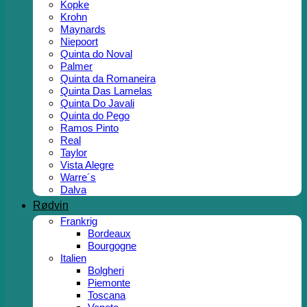
Kopke
Krohn
Maynards
Niepoort
Quinta do Noval
Palmer
Quinta da Romaneira
Quinta Das Lamelas
Quinta Do Javali
Quinta do Pego
Ramos Pinto
Real
Taylor
Vista Alegre
Warre´s
Dalva
Rødvin
Frankrig
Bordeaux
Bourgogne
Italien
Bolgheri
Piemonte
Toscana