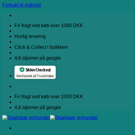
Fortsæt til indhold
Fri fragt ved køb over 1000 DKK
Hurtig levering
Click & Collect i butikken
4,6 stjerner på google
Sikker Checkout
Verificeret af Trustindex
Fri fragt ved køb over 1000 DKK
4,6 stjerner på google