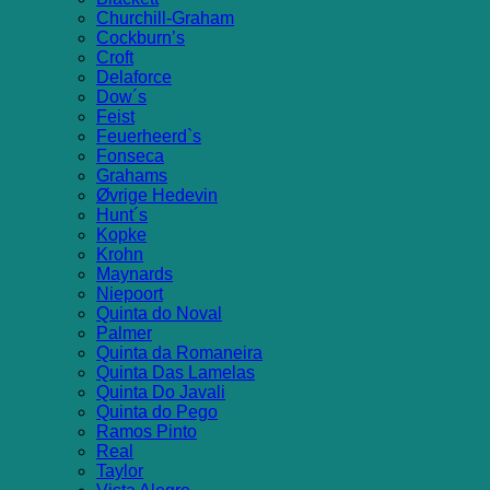
Churchill-Graham
Cockburn’s
Croft
Delaforce
Dow´s
Feist
Feuerheerd`s
Fonseca
Grahams
Øvrige Hedevin
Hunt´s
Kopke
Krohn
Maynards
Niepoort
Quinta do Noval
Palmer
Quinta da Romaneira
Quinta Das Lamelas
Quinta Do Javali
Quinta do Pego
Ramos Pinto
Real
Taylor