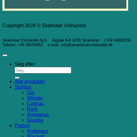
Copyright 2026 © Skælskør Vinhandel
Skælskør Vinhandel ApS Algade 6-8 4230 Skælskør CVR 44682036
Telefon: +45 58194062 e-mail: info@skaelskoervinhandel.dk
Søg efter:
Alle produkter
Spiritus
Gin
Whisky
Cognac
Rom
Armagnac
Grappa
Portvin
Andresen
Blackett