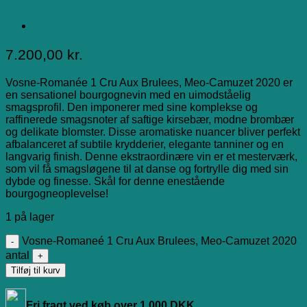
7.200,00
kr.
Vosne-Romanée 1 Cru Aux Brulees, Meo-Camuzet 2020 er
en sensationel bourgognevin med en uimodståelig
smagsprofil. Den imponerer med sine komplekse og
raffinerede smagsnoter af saftige kirsebær, modne brombær
og delikate blomster. Disse aromatiske nuancer bliver perfekt
afbalanceret af subtile krydderier, elegante tanniner og en
langvarig finish. Denne ekstraordinære vin er et mesterværk,
som vil få smagsløgene til at danse og fortrylle dig med sin
dybde og finesse. Skål for denne enestående
bourgogneoplevelse!
1 på lager
Vosne-Romaneé 1 Cru Aux Brulees, Meo-Camuzet 2020
antal
Tilføj til kurv
Fri fragt ved køb over 1.000 DKK