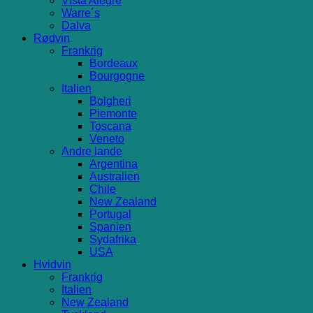
Vista Alegre
Warre´s
Dalva
Rødvin
Frankrig
Bordeaux
Bourgogne
Italien
Bolgheri
Piemonte
Toscana
Veneto
Andre lande
Argentina
Australien
Chile
New Zealand
Portugal
Spanien
Sydafrika
USA
Hvidvin
Frankrig
Italien
New Zealand