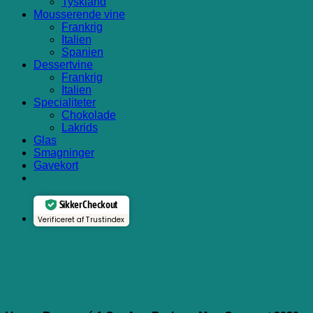
Tyskland
Mousserende vine
Frankrig
Italien
Spanien
Dessertvine
Frankrig
Italien
Specialiteter
Chokolade
Lakrids
Glas
Smagninger
Gavekort
Sikker Checkout
Verificeret af Trustindex