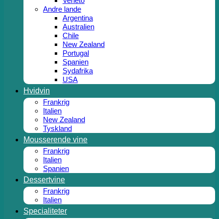
Veneto
Andre lande
Argentina
Australien
Chile
New Zealand
Portugal
Spanien
Sydafrika
USA
Hvidvin
Frankrig
Italien
New Zealand
Tyskland
Mousserende vine
Frankrig
Italien
Spanien
Dessertvine
Frankrig
Italien
Specialiteter