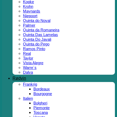
Kopke
Krohn
Maynards
Niepoort
Quinta do Noval
Palmer
Quinta da Romaneira
Quinta Das Lamelas
Quinta Do Javali
Quinta do Pego
Ramos Pinto
Real
Taylor
Vista Alegre
Warre´s
Dalva
Rødvin
Frankrig
Bordeaux
Bourgogne
Italien
Bolgheri
Piemonte
Toscana