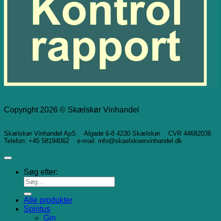
Copyright 2026 © Skælskør Vinhandel
Skælskør Vinhandel ApS Algade 6-8 4230 Skælskør CVR 44682036
Telefon: +45 58194062 e-mail: info@skaelskoervinhandel.dk
Søg efter:
Alle produkter
Spiritus
Gin