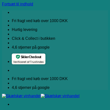
Fortsæt til indhold
Fri fragt ved køb over 1000 DKK
Hurtig levering
Click & Collect i butikken
4,6 stjerner på google
Sikker Checkout
Verificeret af Trustindex
Fri fragt ved køb over 1000 DKK
4,6 stjerner på google