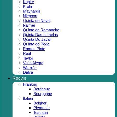
Kopke
Krohn
Maynards
Niepoort
Quinta do Noval
Palmer
Quinta da Romaneira
Quinta Das Lamelas
Quinta Do Javali
Quinta do Pego
Ramos Pinto
Real
Taylor
Vista Alegre
Warre´s
Dalva
Rødvin
Frankrig
Bordeaux
Bourgogne
Italien
Bolgheri
Piemonte
Toscana