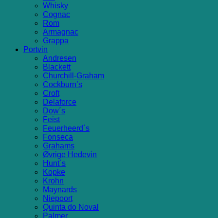
Whisky
Cognac
Rom
Armagnac
Grappa
Portvin
Andresen
Blackett
Churchill-Graham
Cockburn’s
Croft
Delaforce
Dow´s
Feist
Feuerheerd`s
Fonseca
Grahams
Øvrige Hedevin
Hunt´s
Kopke
Krohn
Maynards
Niepoort
Quinta do Noval
Palmer