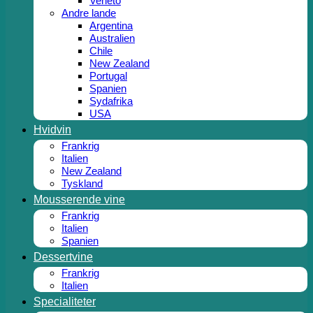
Veneto
Andre lande
Argentina
Australien
Chile
New Zealand
Portugal
Spanien
Sydafrika
USA
Hvidvin
Frankrig
Italien
New Zealand
Tyskland
Mousserende vine
Frankrig
Italien
Spanien
Dessertvine
Frankrig
Italien
Specialiteter