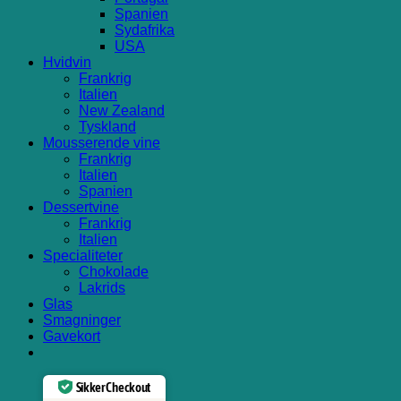
Spanien
Sydafrika
USA
Hvidvin
Frankrig
Italien
New Zealand
Tyskland
Mousserende vine
Frankrig
Italien
Spanien
Dessertvine
Frankrig
Italien
Specialiteter
Chokolade
Lakrids
Glas
Smagninger
Gavekort
Sikker Checkout