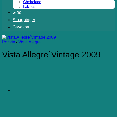
Chokolade
Lakrids
Glas
Smagninger
Gavekort
Portvin
/
Vista Alegre
Vista Allegre`Vintage 2009