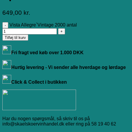
649,00
kr.
Vista Allegre`Vintage 2000 antal
Tilføj til kurv
Fri fragt ved køb over 1.000 DKK
Hurtig levering - Vi sender alle hverdage og lørdage
Click & Collect i butikken
Har du nogen spørgsmål, så skriv til os på
info@skaelskoervinhandel.dk eller ring på 58 19 40 62