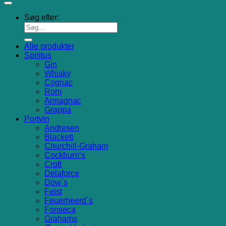
Søg efter:
Alle produkter
Spiritus
Gin
Whisky
Cognac
Rom
Armagnac
Grappa
Portvin
Andresen
Blackett
Churchill-Graham
Cockburn’s
Croft
Delaforce
Dow´s
Feist
Feuerheerd`s
Fonseca
Grahams