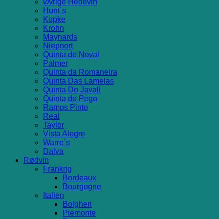
Øvrige Hedevin
Hunt´s
Kopke
Krohn
Maynards
Niepoort
Quinta do Noval
Palmer
Quinta da Romaneira
Quinta Das Lamelas
Quinta Do Javali
Quinta do Pego
Ramos Pinto
Real
Taylor
Vista Alegre
Warre´s
Dalva
Rødvin
Frankrig
Bordeaux
Bourgogne
Italien
Bolgheri
Piemonte