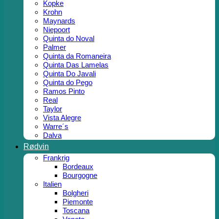
Kopke
Krohn
Maynards
Niepoort
Quinta do Noval
Palmer
Quinta da Romaneira
Quinta Das Lamelas
Quinta Do Javali
Quinta do Pego
Ramos Pinto
Real
Taylor
Vista Alegre
Warre´s
Dalva
Rødvin
Frankrig
Bordeaux
Bourgogne
Italien
Bolgheri
Piemonte
Toscana