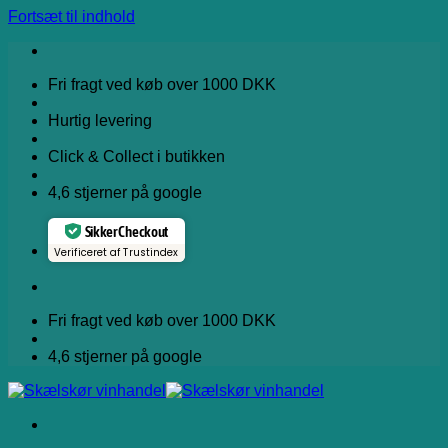
Fortsæt til indhold
Fri fragt ved køb over 1000 DKK
Hurtig levering
Click & Collect i butikken
4,6 stjerner på google
Sikker Checkout
Verificeret af Trustindex
Fri fragt ved køb over 1000 DKK
4,6 stjerner på google