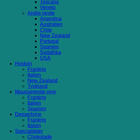
Toscana
Veneto
Andre lande
Argentina
Australien
Chile
New Zealand
Portugal
Spanien
Sydafrika
USA
Hvidvin
Frankrig
Italien
New Zealand
Tyskland
Mousserende vine
Frankrig
Italien
Spanien
Dessertvine
Frankrig
Italien
Specialiteter
Chokolade