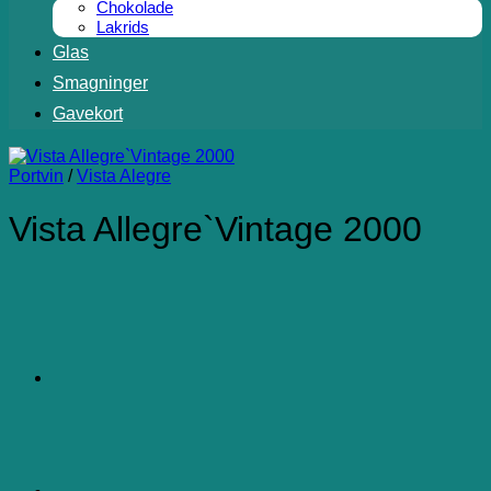
Chokolade
Lakrids
Glas
Smagninger
Gavekort
Portvin
/
Vista Alegre
Vista Allegre`Vintage 2000