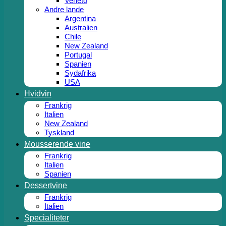
Veneto
Andre lande
Argentina
Australien
Chile
New Zealand
Portugal
Spanien
Sydafrika
USA
Hvidvin
Frankrig
Italien
New Zealand
Tyskland
Mousserende vine
Frankrig
Italien
Spanien
Dessertvine
Frankrig
Italien
Specialiteter