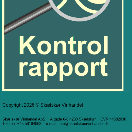
Copyright 2026 © Skælskør Vinhandel
Skælskør Vinhandel ApS Algade 6-8 4230 Skælskør CVR 44682036
Telefon: +45 58194062 e-mail: info@skaelskoervinhandel.dk