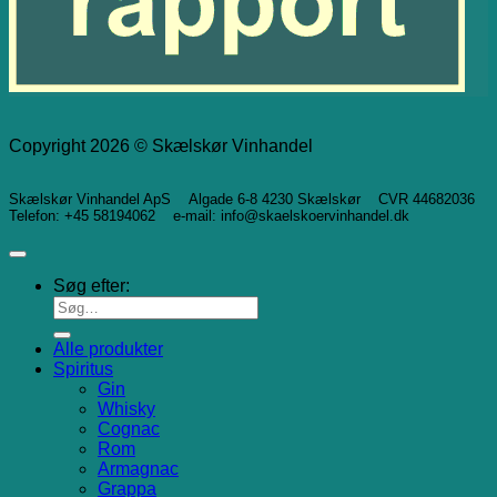
Copyright 2026 © Skælskør Vinhandel
Skælskør Vinhandel ApS Algade 6-8 4230 Skælskør CVR 44682036
Telefon: +45 58194062 e-mail: info@skaelskoervinhandel.dk
Søg efter:
Alle produkter
Spiritus
Gin
Whisky
Cognac
Rom
Armagnac
Grappa