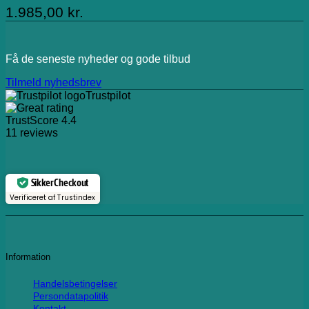
1.985,00
kr.
Få de seneste nyheder og gode tilbud
Tilmeld nyhedsbrev
Trustpilot
TrustScore
4.4
11
reviews
Sikker Checkout
Verificeret af Trustindex
Information
Handelsbetingelser
Persondatapolitik
Kontakt