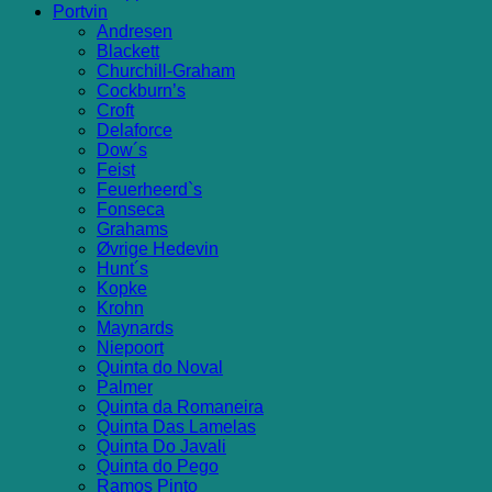
Portvin
Andresen
Blackett
Churchill-Graham
Cockburn’s
Croft
Delaforce
Dow´s
Feist
Feuerheerd`s
Fonseca
Grahams
Øvrige Hedevin
Hunt´s
Kopke
Krohn
Maynards
Niepoort
Quinta do Noval
Palmer
Quinta da Romaneira
Quinta Das Lamelas
Quinta Do Javali
Quinta do Pego
Ramos Pinto