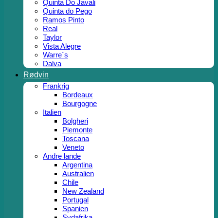
Quinta Do Javali
Quinta do Pego
Ramos Pinto
Real
Taylor
Vista Alegre
Warre´s
Dalva
Rødvin
Frankrig
Bordeaux
Bourgogne
Italien
Bolgheri
Piemonte
Toscana
Veneto
Andre lande
Argentina
Australien
Chile
New Zealand
Portugal
Spanien
Sydafrika