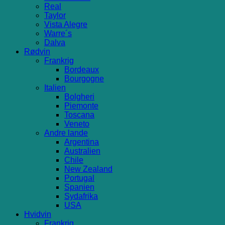
Real
Taylor
Vista Alegre
Warre´s
Dalva
Rødvin
Frankrig
Bordeaux
Bourgogne
Italien
Bolgheri
Piemonte
Toscana
Veneto
Andre lande
Argentina
Australien
Chile
New Zealand
Portugal
Spanien
Sydafrika
USA
Hvidvin
Frankrig