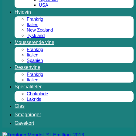
USA
Hvidvin
Frankrig
Italien
New Zealand
Tyskland
Mousserende vine
Frankrig
Italien
Spanien
Dessertvine
Frankrig
Italien
Specialiteter
Chokolade
Lakrids
Glas
Smagninger
Gavekort