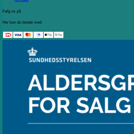
Følg os på
Her kan du betale med