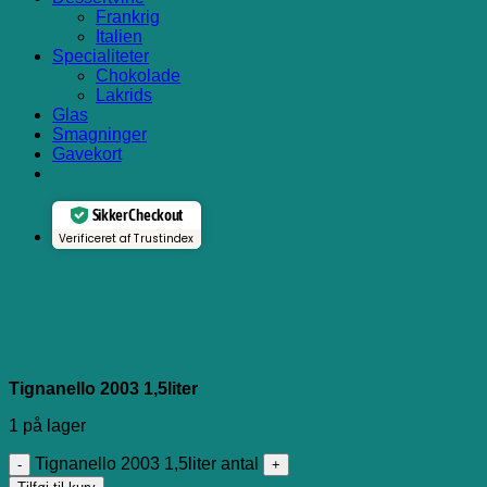
Frankrig
Italien
Specialiteter
Chokolade
Lakrids
Glas
Smagninger
Gavekort
Sikker Checkout
Verificeret af Trustindex
Tignanello 2003 1,5liter
1 på lager
Tignanello 2003 1,5liter antal