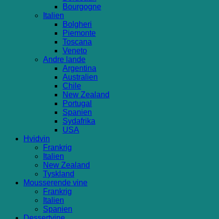
Bourgogne
Italien
Bolgheri
Piemonte
Toscana
Veneto
Andre lande
Argentina
Australien
Chile
New Zealand
Portugal
Spanien
Sydafrika
USA
Hvidvin
Frankrig
Italien
New Zealand
Tyskland
Mousserende vine
Frankrig
Italien
Spanien
Dessertvine