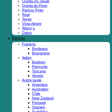
Quinta Do Javali
Quinta do Pego
Ramos Pinto
Real
Taylor
Vista Alegre
Warre´s
Dalva
Rødvin
Frankrig
Bordeaux
Bourgogne
Italien
Bolgheri
Piemonte
Toscana
Veneto
Andre lande
Argentina
Australien
Chile
New Zealand
Portugal
Spanien
Sydafrika