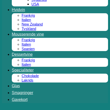
USA
Hvidvin
Frankrig
Italien
New Zealand
Tyskland
Mousserende vine
Frankrig
Italien
Spanien
Dessertvine
Frankrig
Italien
Specialiteter
Chokolade
Lakrids
Glas
Smagninger
Gavekort