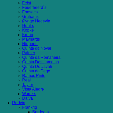
Feist
Feuerheerd`s
Fonseca
Grahams
Øvrige Hedevin
Hunt´s
Kopke
Krohn
Maynards
Niepoort
Quinta do Noval
Palmer
Quinta da Romaneira
Quinta Das Lamelas
Quinta Do Javali
Quinta do Pego
Ramos Pinto
Real
Taylor
Vista Alegre
Warre´s
Dalva
Rødvin
Frankrig
Bordeaux