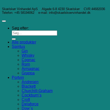
Skælskør Vinhandel ApS Algade 6-8 4230 Skælskør CVR 44682036
Telefon: +45 58194062 e-mail: info@skaelskoervinhandel.dk
Søg efter:
Alle produkter
Spiritus
Gin
Whisky
Cognac
Rom
Armagnac
Grappa
Portvin
Andresen
Blackett
Churchill-Graham
Cockburn’s
Croft
Delaforce
Dow´s