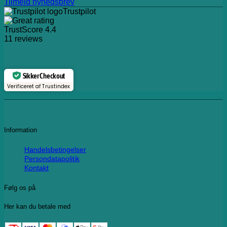
Tilmeld nyhedsbrev
Trustpilot
TrustScore
4.4
11
reviews
Sikker Checkout
Verificeret af Trustindex
Information
Handelsbetingelser
Persondatapolitik
Kontakt
Følg os på
Her kan du betale med