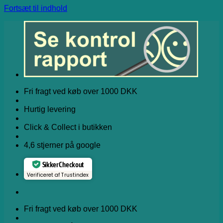
Fortsæt til indhold
Fri fragt ved køb over 1000 DKK
Hurtig levering
Click & Collect i butikken
4,6 stjerner på google
Sikker Checkout
Verificeret af Trustindex
Fri fragt ved køb over 1000 DKK