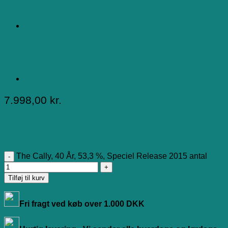
7.998,00
kr.
The Cally, 40 År, 53,3 %, Speciel Release 2015 antal
Tilføj til kurv
Fri fragt ved køb over 1.000 DKK