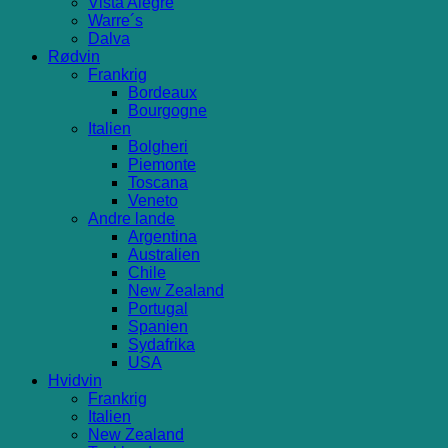
Vista Alegre
Warre´s
Dalva
Rødvin
Frankrig
Bordeaux
Bourgogne
Italien
Bolgheri
Piemonte
Toscana
Veneto
Andre lande
Argentina
Australien
Chile
New Zealand
Portugal
Spanien
Sydafrika
USA
Hvidvin
Frankrig
Italien
New Zealand