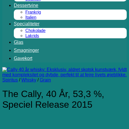
Dessertvine
Frankrig
Italien
Specialiteter
Chokolade
Lakrids
Glas
Smagninger
Gavekort
Spiritus
/
Whisky
/
Grain
The Cally, 40 År, 53,3 %,
Speciel Release 2015