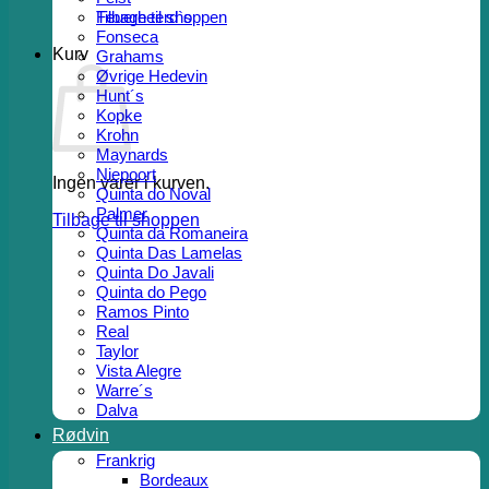
Tilbage til shoppen
Feuerheerd`s
Fonseca
Kurv
Grahams
Øvrige Hedevin
Hunt´s
Kopke
Krohn
Maynards
Niepoort
Ingen varer i kurven.
Quinta do Noval
Palmer
Tilbage til shoppen
Quinta da Romaneira
Quinta Das Lamelas
Quinta Do Javali
Quinta do Pego
Ramos Pinto
Real
Taylor
Vista Alegre
Warre´s
Dalva
Rødvin
Frankrig
Bordeaux