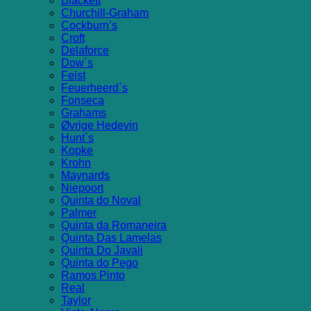
Blackett
Churchill-Graham
Cockburn’s
Croft
Delaforce
Dow´s
Feist
Feuerheerd`s
Fonseca
Grahams
Øvrige Hedevin
Hunt´s
Kopke
Krohn
Maynards
Niepoort
Quinta do Noval
Palmer
Quinta da Romaneira
Quinta Das Lamelas
Quinta Do Javali
Quinta do Pego
Ramos Pinto
Real
Taylor