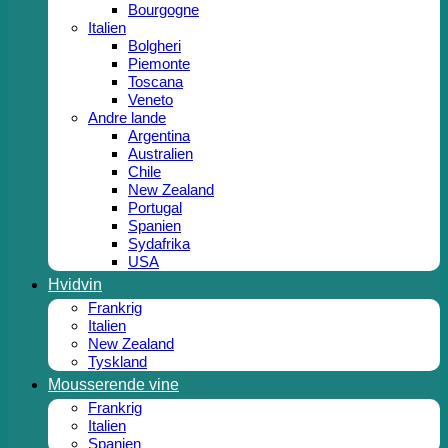
Bourgogne
Italien
Bolgheri
Piemonte
Toscana
Veneto
Andre lande
Argentina
Australien
Chile
New Zealand
Portugal
Spanien
Sydafrika
USA
Hvidvin
Frankrig
Italien
New Zealand
Tyskland
Mousserende vine
Frankrig
Italien
Spanien