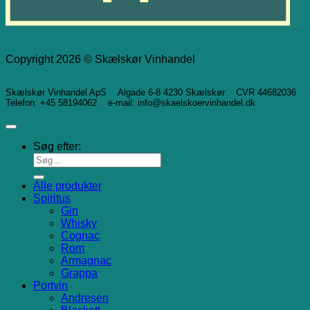
Copyright 2026 © Skælskør Vinhandel
Skælskør Vinhandel ApS Algade 6-8 4230 Skælskør CVR 44682036
Telefon: +45 58194062 e-mail: info@skaelskoervinhandel.dk
Søg efter:
Alle produkter
Spiritus
Gin
Whisky
Cognac
Rom
Armagnac
Grappa
Portvin
Andresen