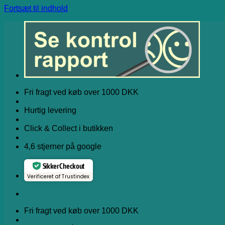
Fortsæt til indhold
Fri fragt ved køb over 1000 DKK
Hurtig levering
Click & Collect i butikken
4,6 stjerner på google
Sikker Checkout
Verificeret af Trustindex
Fri fragt ved køb over 1000 DKK