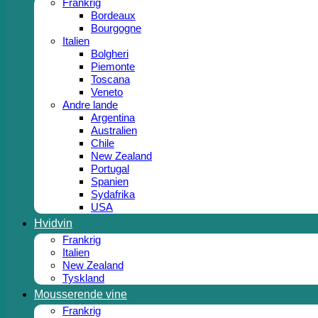
Frankrig
Bordeaux
Bourgogne
Italien
Bolgheri
Piemonte
Toscana
Veneto
Andre lande
Argentina
Australien
Chile
New Zealand
Portugal
Spanien
Sydafrika
USA
Hvidvin
Frankrig
Italien
New Zealand
Tyskland
Mousserende vine
Frankrig