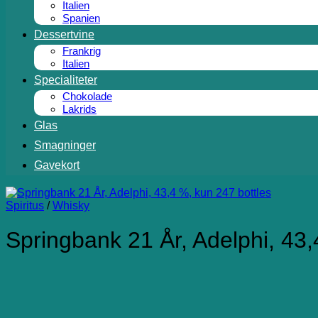
Italien
Spanien
Dessertvine
Frankrig
Italien
Specialiteter
Chokolade
Lakrids
Glas
Smagninger
Gavekort
Spiritus
/
Whisky
Springbank 21 År, Adelphi, 43,