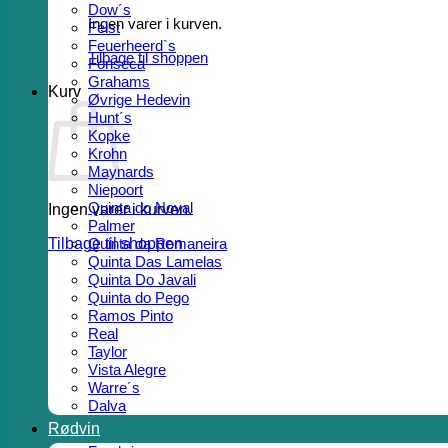
Dow´s
Ingen varer i kurven.
Feist
Feuerheerd`s
Tilbage til shoppen
Fonseca
Grahams
Kurv
Øvrige Hedevin
Hunt´s
Kopke
Krohn
Maynards
Niepoort
Quinta do Noval
Ingen varer i kurven.
Palmer
Tilbage til shoppen
Quinta da Romaneira
Quinta Das Lamelas
Quinta Do Javali
Quinta do Pego
Ramos Pinto
Real
Taylor
Vista Alegre
Warre´s
Dalva
Rødvin