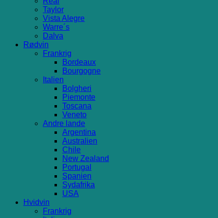
Real
Taylor
Vista Alegre
Warre´s
Dalva
Rødvin
Frankrig
Bordeaux
Bourgogne
Italien
Bolgheri
Piemonte
Toscana
Veneto
Andre lande
Argentina
Australien
Chile
New Zealand
Portugal
Spanien
Sydafrika
USA
Hvidvin
Frankrig