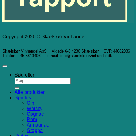
Copyright 2026 © Skælskør Vinhandel
Skælskør Vinhandel ApS Algade 6-8 4230 Skælskør CVR 44682036
Telefon: +45 58194062 e-mail: info@skaelskoervinhandel.dk
Søg efter:
Alle produkter
Spiritus
Gin
Whisky
Cognac
Rom
Armagnac
Grappa
Portvin