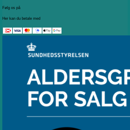
Følg os på
Her kan du betale med