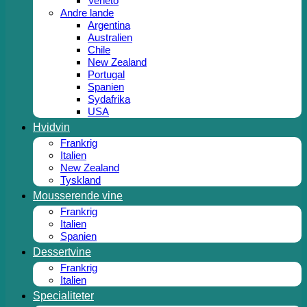
Veneto
Andre lande
Argentina
Australien
Chile
New Zealand
Portugal
Spanien
Sydafrika
USA
Hvidvin
Frankrig
Italien
New Zealand
Tyskland
Mousserende vine
Frankrig
Italien
Spanien
Dessertvine
Frankrig
Italien
Specialiteter