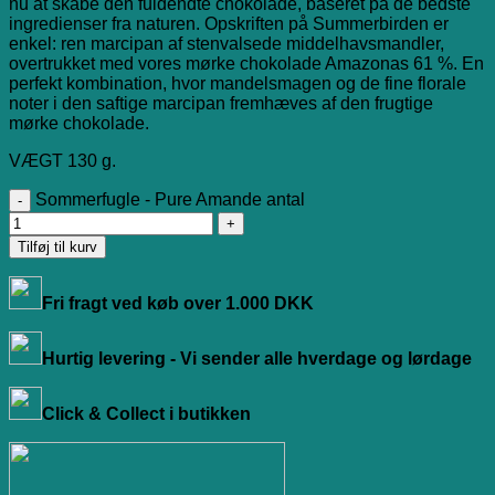
nu at skabe den fuldendte chokolade, baseret på de bedste
ingredienser fra naturen. Opskriften på Summerbirden er
enkel: ren marcipan af stenvalsede middelhavsmandler,
overtrukket med vores mørke chokolade Amazonas 61 %. En
perfekt kombination, hvor mandelsmagen og de fine florale
noter i den saftige marcipan fremhæves af den frugtige
mørke chokolade.
VÆGT 130 g.
Sommerfugle - Pure Amande antal
Tilføj til kurv
Fri fragt ved køb over 1.000 DKK
Hurtig levering - Vi sender alle hverdage og lørdage
Click & Collect i butikken