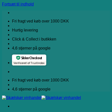
Fortsæt til indhold
Fri fragt ved køb over 1000 DKK
Hurtig levering
Click & Collect i butikken
4,6 stjerner på google
Sikker Checkout
Verificeret af Trustindex
Fri fragt ved køb over 1000 DKK
4,6 stjerner på google