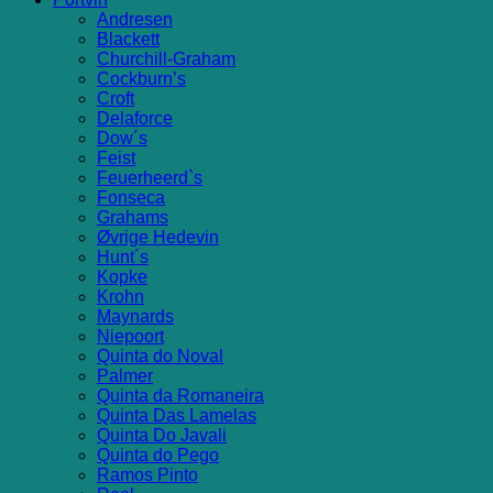
Andresen
Blackett
Churchill-Graham
Cockburn’s
Croft
Delaforce
Dow´s
Feist
Feuerheerd`s
Fonseca
Grahams
Øvrige Hedevin
Hunt´s
Kopke
Krohn
Maynards
Niepoort
Quinta do Noval
Palmer
Quinta da Romaneira
Quinta Das Lamelas
Quinta Do Javali
Quinta do Pego
Ramos Pinto