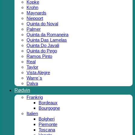
Kopke
Krohn
Maynards
Niepoort
Quinta do Noval
Palmer
Quinta da Romaneira
Quinta Das Lamelas
Quinta Do Javali
Quinta do Pego
Ramos Pinto
Real
Taylor
Vista Alegre
Warre´s
Dalva
Rødvin
Frankrig
Bordeaux
Bourgogne
Italien
Bolgheri
Piemonte
Toscana