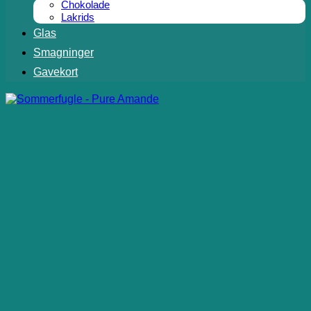
Chokolade
Lakrids
Glas
Smagninger
Gavekort