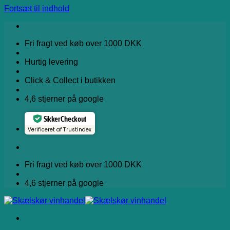
Fortsæt til indhold
Fri fragt ved køb over 1000 DKK
Hurtig levering
Click & Collect i butikken
4,6 stjerner på google
Sikker Checkout
Verificeret af Trustindex
Fri fragt ved køb over 1000 DKK
4,6 stjerner på google