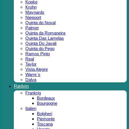
Kopke
Krohn
Maynards
Niepoort
Quinta do Noval
Palmer
Quinta da Romaneira
Quinta Das Lamelas
Quinta Do Javali
Quinta do Pego
Ramos Pinto
Real
Taylor
Vista Alegre
Warre´s
Dalva
Rødvin
Frankrig
Bordeaux
Bourgogne
Italien
Bolgheri
Piemonte
Toscana