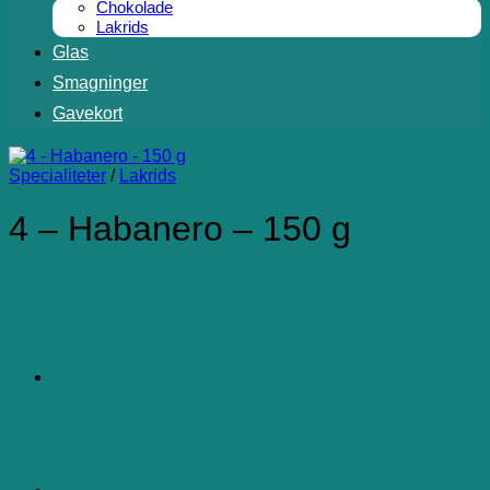
Chokolade
Lakrids
Glas
Smagninger
Gavekort
Specialiteter
/
Lakrids
4 – Habanero – 150 g