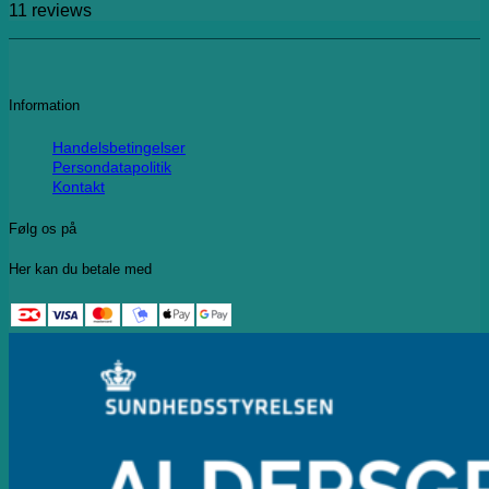
11
reviews
Information
Handelsbetingelser
Persondatapolitik
Kontakt
Følg os på
Her kan du betale med