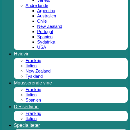
Veneto
Andre lande
Argentina
Australien
Chile
New Zealand
Portugal
Spanien
Sydafrika
USA
Hvidvin
Frankrig
Italien
New Zealand
Tyskland
Mousserende vine
Frankrig
Italien
Spanien
Dessertvine
Frankrig
Italien
Specialiteter