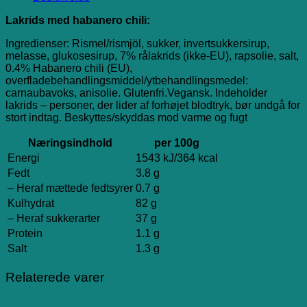
Lakrids med habanero chili:
Ingredienser: Rismel/rismjöl, sukker, invertsukkersirup,
melasse, glukosesirup, 7% rålakrids (ikke-EU), rapsolie, salt,
0.4% Habanero chili (EU),
overfladebehandlingsmiddel/ytbehandlingsmedel:
carnaubavoks, anisolie. Glutenfri.Vegansk. Indeholder
lakrids – personer, der lider af forhøjet blodtryk, bør undgå for
stort indtag. Beskyttes/skyddas mod varme og fugt
Næringsindhold
per 100g
Energi
1543 kJ/364 kcal
Fedt
3.8 g
– Heraf mættede fedtsyrer
0.7 g
Kulhydrat
82 g
– Heraf sukkerarter
37 g
Protein
1.1 g
Salt
1.3 g
Relaterede varer