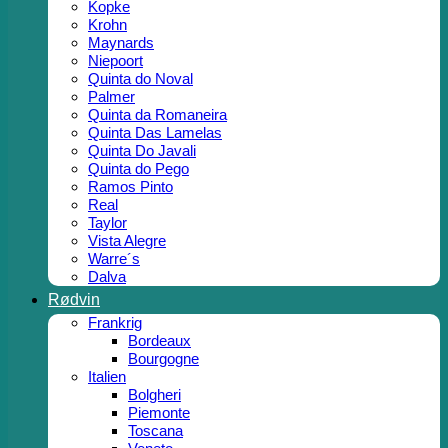
Kopke
Krohn
Maynards
Niepoort
Quinta do Noval
Palmer
Quinta da Romaneira
Quinta Das Lamelas
Quinta Do Javali
Quinta do Pego
Ramos Pinto
Real
Taylor
Vista Alegre
Warre´s
Dalva
Rødvin
Frankrig
Bordeaux
Bourgogne
Italien
Bolgheri
Piemonte
Toscana