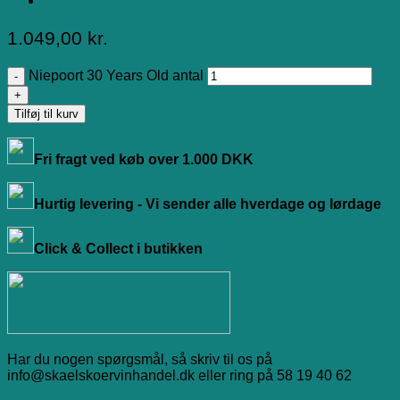
1.049,00
kr.
Niepoort 30 Years Old antal
Tilføj til kurv
Fri fragt ved køb over 1.000 DKK
Hurtig levering - Vi sender alle hverdage og lørdage
Click & Collect i butikken
Har du nogen spørgsmål, så skriv til os på
info@skaelskoervinhandel.dk eller ring på 58 19 40 62