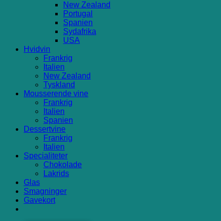
New Zealand
Portugal
Spanien
Sydafrika
USA
Hvidvin
Frankrig
Italien
New Zealand
Tyskland
Mousserende vine
Frankrig
Italien
Spanien
Dessertvine
Frankrig
Italien
Specialiteter
Chokolade
Lakrids
Glas
Smagninger
Gavekort