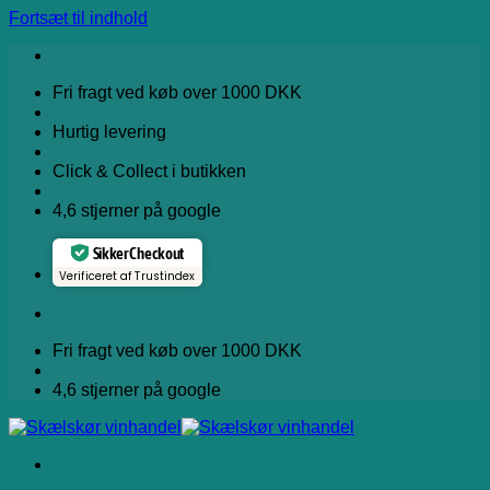
Fortsæt til indhold
Fri fragt ved køb over 1000 DKK
Hurtig levering
Click & Collect i butikken
4,6 stjerner på google
Sikker Checkout
Verificeret af Trustindex
Fri fragt ved køb over 1000 DKK
4,6 stjerner på google