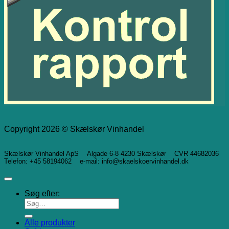
Copyright 2026 © Skælskør Vinhandel
Skælskør Vinhandel ApS Algade 6-8 4230 Skælskør CVR 44682036
Telefon: +45 58194062 e-mail: info@skaelskoervinhandel.dk
Søg efter:
Alle produkter