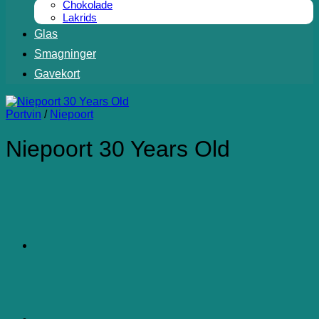
Chokolade
Lakrids
Glas
Smagninger
Gavekort
Portvin
/
Niepoort
Niepoort 30 Years Old