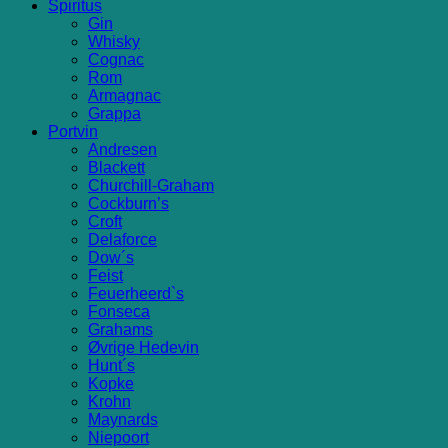
Spiritus
Gin
Whisky
Cognac
Rom
Armagnac
Grappa
Portvin
Andresen
Blackett
Churchill-Graham
Cockburn’s
Croft
Delaforce
Dow´s
Feist
Feuerheerd`s
Fonseca
Grahams
Øvrige Hedevin
Hunt´s
Kopke
Krohn
Maynards
Niepoort