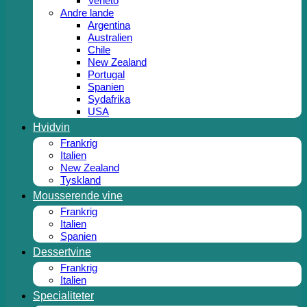
Veneto
Andre lande
Argentina
Australien
Chile
New Zealand
Portugal
Spanien
Sydafrika
USA
Hvidvin
Frankrig
Italien
New Zealand
Tyskland
Mousserende vine
Frankrig
Italien
Spanien
Dessertvine
Frankrig
Italien
Specialiteter