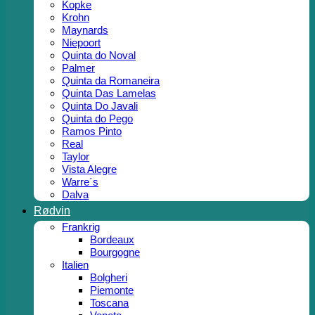
Kopke
Krohn
Maynards
Niepoort
Quinta do Noval
Palmer
Quinta da Romaneira
Quinta Das Lamelas
Quinta Do Javali
Quinta do Pego
Ramos Pinto
Real
Taylor
Vista Alegre
Warre´s
Dalva
Rødvin
Frankrig
Bordeaux
Bourgogne
Italien
Bolgheri
Piemonte
Toscana