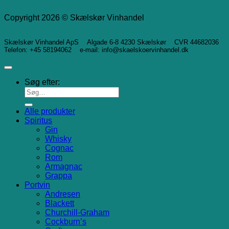
Copyright 2026 © Skælskør Vinhandel
Skælskør Vinhandel ApS Algade 6-8 4230 Skælskør CVR 44682036
Telefon: +45 58194062 e-mail: info@skaelskoervinhandel.dk
Søg efter:
Alle produkter
Spiritus
Gin
Whisky
Cognac
Rom
Armagnac
Grappa
Portvin
Andresen
Blackett
Churchill-Graham
Cockburn’s