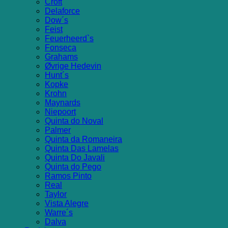
Croft
Delaforce
Dow´s
Feist
Feuerheerd`s
Fonseca
Grahams
Øvrige Hedevin
Hunt´s
Kopke
Krohn
Maynards
Niepoort
Quinta do Noval
Palmer
Quinta da Romaneira
Quinta Das Lamelas
Quinta Do Javali
Quinta do Pego
Ramos Pinto
Real
Taylor
Vista Alegre
Warre´s
Dalva