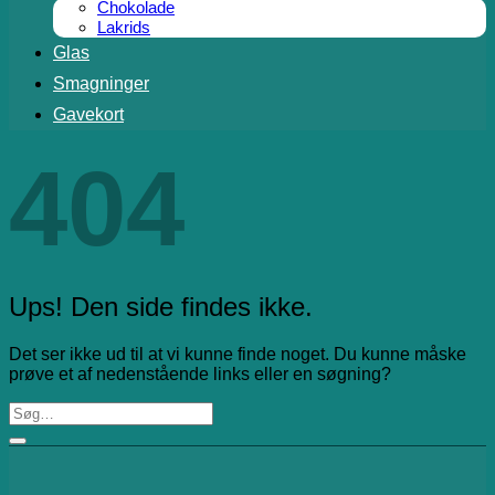
Chokolade
Lakrids
Glas
Smagninger
Gavekort
404
Ups! Den side findes ikke.
Det ser ikke ud til at vi kunne finde noget. Du kunne måske
prøve et af nedenstående links eller en søgning?