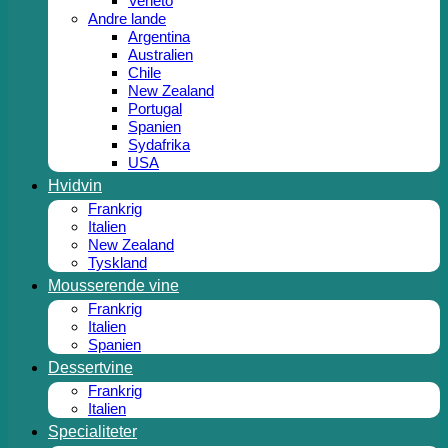
Veneto
Andre lande
Argentina
Australien
Chile
New Zealand
Portugal
Spanien
Sydafrika
USA
Hvidvin
Frankrig
Italien
New Zealand
Tyskland
Mousserende vine
Frankrig
Italien
Spanien
Dessertvine
Frankrig
Italien
Specialiteter