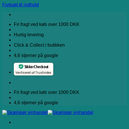
Fortsæt til indhold
Fri fragt ved køb over 1000 DKK
Hurtig levering
Click & Collect i butikken
4,6 stjerner på google
Sikker Checkout
Verificeret af Trustindex
Fri fragt ved køb over 1000 DKK
4,6 stjerner på google