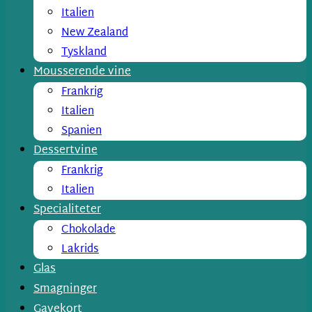
Italien
New Zealand
Tyskland
Mousserende vine
Frankrig
Italien
Spanien
Dessertvine
Frankrig
Italien
Specialiteter
Chokolade
Lakrids
Glas
Smagninger
Gavekort