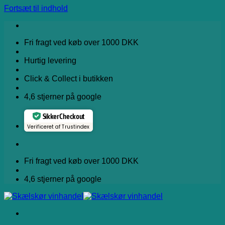
Fortsæt til indhold
Fri fragt ved køb over 1000 DKK
Hurtig levering
Click & Collect i butikken
4,6 stjerner på google
Sikker Checkout
Verificeret af Trustindex
Fri fragt ved køb over 1000 DKK
4,6 stjerner på google