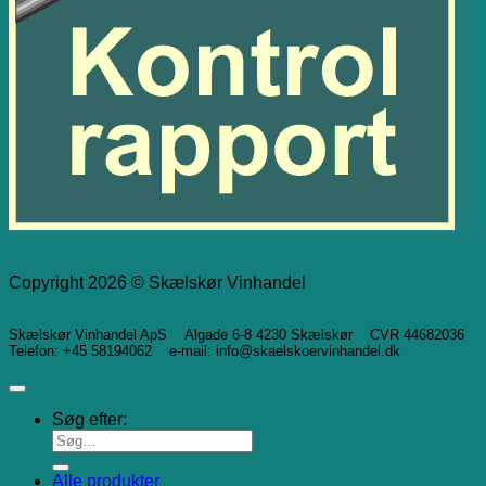
Copyright 2026 © Skælskør Vinhandel
Skælskør Vinhandel ApS Algade 6-8 4230 Skælskør CVR 44682036
Telefon: +45 58194062 e-mail: info@skaelskoervinhandel.dk
Søg efter:
Alle produkter