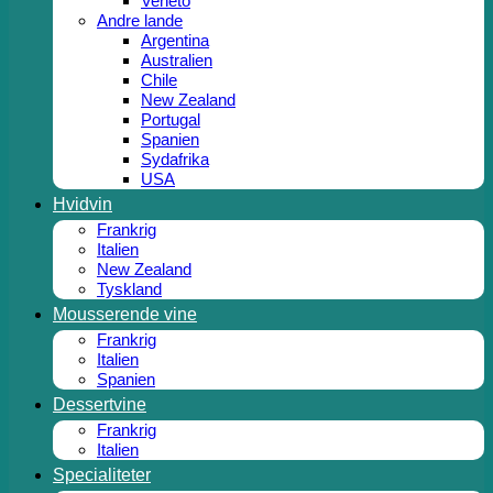
Veneto
Andre lande
Argentina
Australien
Chile
New Zealand
Portugal
Spanien
Sydafrika
USA
Hvidvin
Frankrig
Italien
New Zealand
Tyskland
Mousserende vine
Frankrig
Italien
Spanien
Dessertvine
Frankrig
Italien
Specialiteter