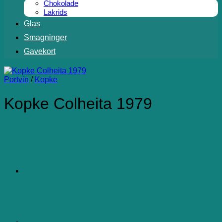
Chokolade
Lakrids
Glas
Smagninger
Gavekort
Portvin
/
Kopke
Kopke Colheita 1979