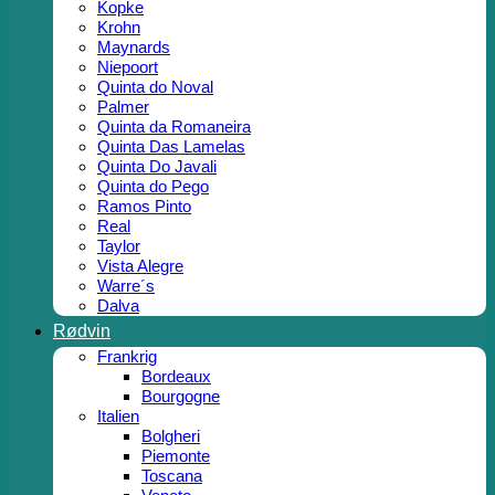
Kopke
Krohn
Maynards
Niepoort
Quinta do Noval
Palmer
Quinta da Romaneira
Quinta Das Lamelas
Quinta Do Javali
Quinta do Pego
Ramos Pinto
Real
Taylor
Vista Alegre
Warre´s
Dalva
Rødvin
Frankrig
Bordeaux
Bourgogne
Italien
Bolgheri
Piemonte
Toscana