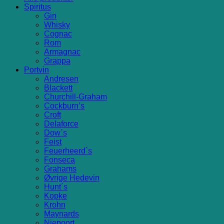
Spiritus
Gin
Whisky
Cognac
Rom
Armagnac
Grappa
Portvin
Andresen
Blackett
Churchill-Graham
Cockburn’s
Croft
Delaforce
Dow´s
Feist
Feuerheerd`s
Fonseca
Grahams
Øvrige Hedevin
Hunt´s
Kopke
Krohn
Maynards
Niepoort