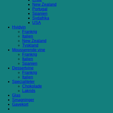
New Zealand
Portugal
Spanien
Sydafrika
USA
Hvidvin
Frankrig
Italien
New Zealand
Tyskland
Mousserende vine
Frankrig
Italien
Spanien
Dessertvine
Frankrig
Italien
Specialiteter
Chokolade
Lakrids
Glas
Smagninger
Gavekort