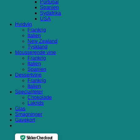
Portugal
Spanien
Sydafrika
USA
Hvidvin
Frankrig
Italien
New Zealand
Tyskland
Mousserende vine
Frankrig
Italien
Spanien
Dessertvine
Frankrig
Italien
Specialiteter
Chokolade
Lakrids
Glas
Smagninger
Gavekort
Sikker Checkout