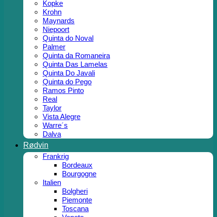
Kopke
Krohn
Maynards
Niepoort
Quinta do Noval
Palmer
Quinta da Romaneira
Quinta Das Lamelas
Quinta Do Javali
Quinta do Pego
Ramos Pinto
Real
Taylor
Vista Alegre
Warre´s
Dalva
Rødvin
Frankrig
Bordeaux
Bourgogne
Italien
Bolgheri
Piemonte
Toscana