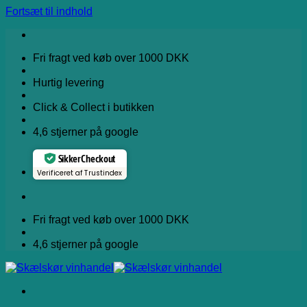
Fortsæt til indhold
Fri fragt ved køb over 1000 DKK
Hurtig levering
Click & Collect i butikken
4,6 stjerner på google
Sikker Checkout
Verificeret af Trustindex
Fri fragt ved køb over 1000 DKK
4,6 stjerner på google