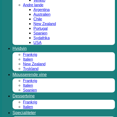
Veneto
Andre lande
Argentina
Australien
Chile
New Zealand
Portugal
Spanien
Sydafrika
USA
Hvidvin
Frankrig
Italien
New Zealand
Tyskland
Mousserende vine
Frankrig
Italien
Spanien
Dessertvine
Frankrig
Italien
Specialiteter