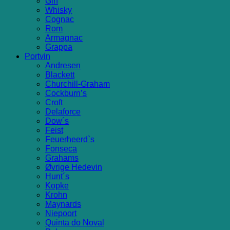
Gin
Whisky
Cognac
Rom
Armagnac
Grappa
Portvin
Andresen
Blackett
Churchill-Graham
Cockburn’s
Croft
Delaforce
Dow´s
Feist
Feuerheerd`s
Fonseca
Grahams
Øvrige Hedevin
Hunt´s
Kopke
Krohn
Maynards
Niepoort
Quinta do Noval