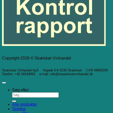
Copyright 2026 © Skælskør Vinhandel
Skælskør Vinhandel ApS Algade 6-8 4230 Skælskør CVR 44682036
Telefon: +45 58194062 e-mail: info@skaelskoervinhandel.dk
Søg efter:
Alle produkter
Spiritus