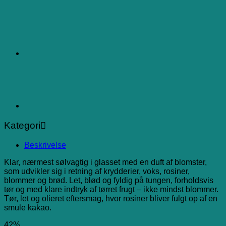
Kategori
Beskrivelse
Klar, nærmest sølvagtig i glasset med en duft af blomster,
som udvikler sig i retning af krydderier, voks, rosiner,
blommer og brød. Let, blød og fyldig på tungen, forholdsvis
tør og med klare indtryk af tørret frugt – ikke mindst blommer.
Tør, let og olieret eftersmag, hvor rosiner bliver fulgt op af en
smule kakao.
42%