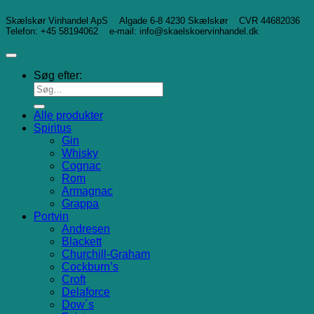
Skælskør Vinhandel ApS Algade 6-8 4230 Skælskør CVR 44682036
Telefon: +45 58194062 e-mail: info@skaelskoervinhandel.dk
Søg efter:
Alle produkter
Spiritus
Gin
Whisky
Cognac
Rom
Armagnac
Grappa
Portvin
Andresen
Blackett
Churchill-Graham
Cockburn’s
Croft
Delaforce
Dow´s