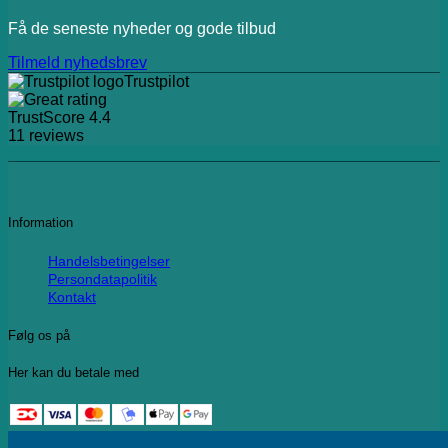
Få de seneste nyheder og gode tilbud
Tilmeld nyhedsbrev
Trustpilot
TrustScore
4.4
11
reviews
Information
Handelsbetingelser
Persondatapolitik
Kontakt
Følg os på
Her kan du betale med