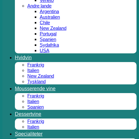
Veneto
Andre lande
Argentina
Australien
Chile
New Zealand
Portugal
Spanien
Sydafrika
USA
Hvidvin
Frankrig
Italien
New Zealand
Tyskland
Mousserende vine
Frankrig
Italien
Spanien
Dessertvine
Frankrig
Italien
Specialiteter