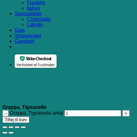
Frankrig
Italien
Specialiteter
Chokolade
Lakrids
Glas
Smagninger
Gavekort
Sikker Checkout
Verificeret af Trustindex
Grappa, Tignanello
Grappa, Tignanello antal
Tilføj til kurv