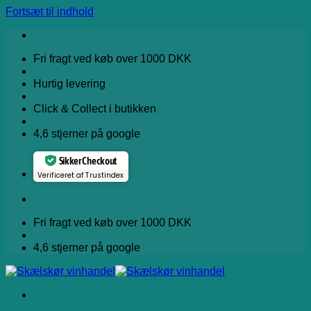
Fortsæt til indhold
Fri fragt ved køb over 1000 DKK
Hurtig levering
Click & Collect i butikken
4,6 stjerner på google
Sikker Checkout
Verificeret af Trustindex
Fri fragt ved køb over 1000 DKK
4,6 stjerner på google