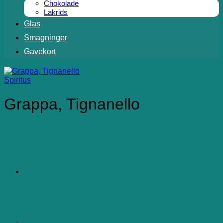
Chokolade
Lakrids
Glas
Smagninger
Gavekort
Spiritus
Grappa, Tignanello