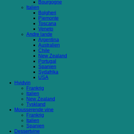
Bourgogne
Italien
Bolgheri
Piemonte
Toscana
Veneto
Andre lande
Argentina
Australien
Chile
New Zealand
Portugal
Spanien
Sydafrika
USA
Hvidvin
Frankrig
Italien
New Zealand
Tyskland
Mousserende vine
Frankrig
Italien
Spanien
Dessertvine