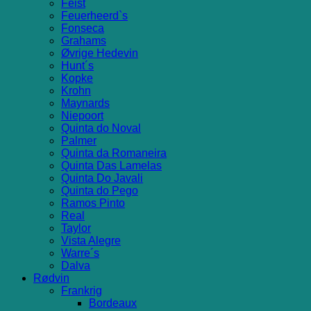
Feist
Feuerheerd`s
Fonseca
Grahams
Øvrige Hedevin
Hunt´s
Kopke
Krohn
Maynards
Niepoort
Quinta do Noval
Palmer
Quinta da Romaneira
Quinta Das Lamelas
Quinta Do Javali
Quinta do Pego
Ramos Pinto
Real
Taylor
Vista Alegre
Warre´s
Dalva
Rødvin
Frankrig
Bordeaux