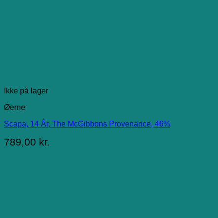
Ikke på lager
Øerne
Scapa, 14 År, The McGibbons Provenance, 46%
789,00
kr.