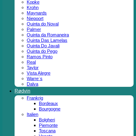
Kopke
Krohn
Maynards
Niepoort
Quinta do Noval
Palmer
Quinta da Romaneira
Quinta Das Lamelas
Quinta Do Javali
Quinta do Pego
Ramos Pinto
Real
Taylor
Vista Alegre
Warre´s
Dalva
Rødvin
Frankrig
Bordeaux
Bourgogne
Italien
Bolgheri
Piemonte
Toscana