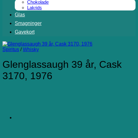
Chokolade
Lakrids
Glas
Smagninger
Gavekort
Spiritus
/
Whisky
Glenglassaugh 39 år, Cask
3170, 1976