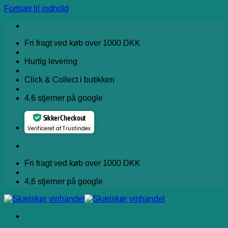
Fortsæt til indhold
Fri fragt ved køb over 1000 DKK
Hurtig levering
Click & Collect i butikken
4,6 stjerner på google
Sikker Checkout
Verificeret af Trustindex
Fri fragt ved køb over 1000 DKK
4,6 stjerner på google