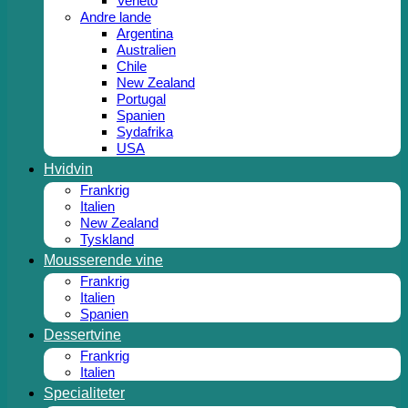
Veneto
Andre lande
Argentina
Australien
Chile
New Zealand
Portugal
Spanien
Sydafrika
USA
Hvidvin
Frankrig
Italien
New Zealand
Tyskland
Mousserende vine
Frankrig
Italien
Spanien
Dessertvine
Frankrig
Italien
Specialiteter