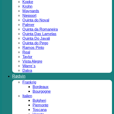
Kopke
Krohn
Maynards
Niepoort
Quinta do Noval
Palmer
Quinta da Romaneira
Quinta Das Lamelas
Quinta Do Javali
Quinta do Pego
Ramos Pinto
Real
Taylor
Vista Alegre
Warre´s
Dalva
Rødvin
Frankrig
Bordeaux
Bourgogne
Italien
Bolgheri
Piemonte
Toscana