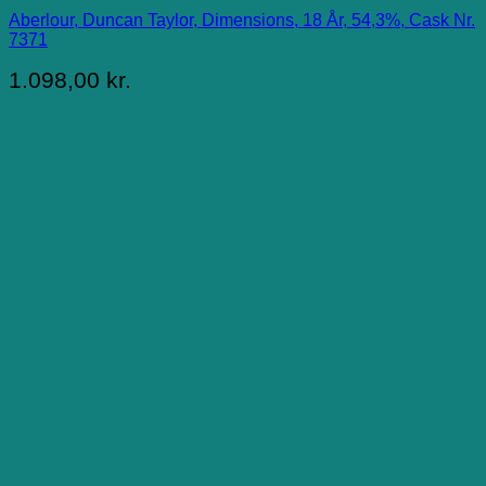
Aberlour, Duncan Taylor, Dimensions, 18 År, 54,3%, Cask Nr.
7371
1.098,00
kr.