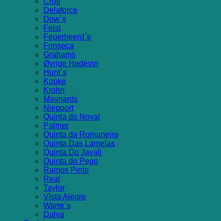
Croft
Delaforce
Dow´s
Feist
Feuerheerd`s
Fonseca
Grahams
Øvrige Hedevin
Hunt´s
Kopke
Krohn
Maynards
Niepoort
Quinta do Noval
Palmer
Quinta da Romaneira
Quinta Das Lamelas
Quinta Do Javali
Quinta do Pego
Ramos Pinto
Real
Taylor
Vista Alegre
Warre´s
Dalva