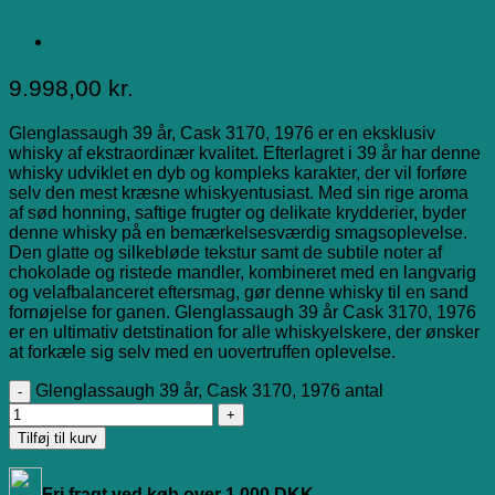
9.998,00
kr.
Glenglassaugh 39 år, Cask 3170, 1976 er en eksklusiv
whisky af ekstraordinær kvalitet. Efterlagret i 39 år har denne
whisky udviklet en dyb og kompleks karakter, der vil forføre
selv den mest kræsne whiskyentusiast. Med sin rige aroma
af sød honning, saftige frugter og delikate krydderier, byder
denne whisky på en bemærkelsesværdig smagsoplevelse.
Den glatte og silkebløde tekstur samt de subtile noter af
chokolade og ristede mandler, kombineret med en langvarig
og velafbalanceret eftersmag, gør denne whisky til en sand
fornøjelse for ganen. Glenglassaugh 39 år Cask 3170, 1976
er en ultimativ detstination for alle whiskyelskere, der ønsker
at forkæle sig selv med en uovertruffen oplevelse.
Glenglassaugh 39 år, Cask 3170, 1976 antal
Tilføj til kurv
Fri fragt ved køb over 1.000 DKK