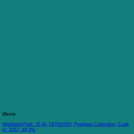
Øerne
Highland Park, 35 År, 1970/2005, Peerless Collection, Cask
nr. 3257, 40,3%