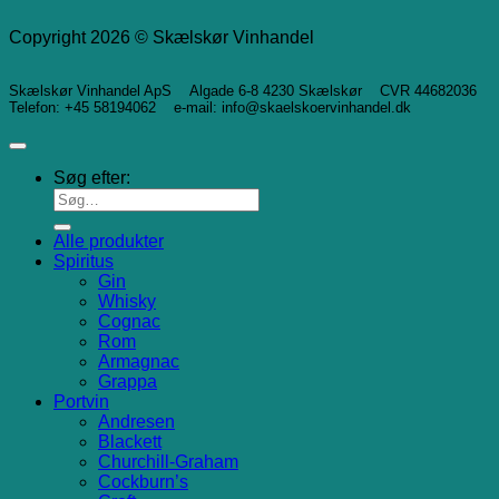
Copyright 2026 © Skælskør Vinhandel
Skælskør Vinhandel ApS Algade 6-8 4230 Skælskør CVR 44682036
Telefon: +45 58194062 e-mail: info@skaelskoervinhandel.dk
Søg efter:
Alle produkter
Spiritus
Gin
Whisky
Cognac
Rom
Armagnac
Grappa
Portvin
Andresen
Blackett
Churchill-Graham
Cockburn’s