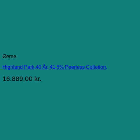
Øerne
Highland Park,40 År, 41,5% Peerless Colletion,
16.889,00
kr.