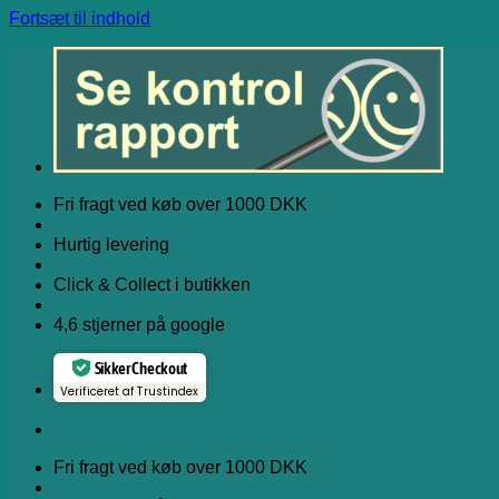
Fortsæt til indhold
Fri fragt ved køb over 1000 DKK
Hurtig levering
Click & Collect i butikken
4,6 stjerner på google
Sikker Checkout
Verificeret af Trustindex
Fri fragt ved køb over 1000 DKK