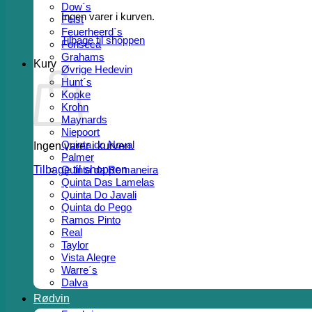
Dow´s
Ingen varer i kurven.
Feist
Feuerheerd`s
Tilbage til shoppen
Fonseca
Grahams
Kurv
Øvrige Hedevin
Hunt´s
Kopke
Krohn
Maynards
Niepoort
Quinta do Noval
Ingen varer i kurven.
Palmer
Tilbage til shoppen
Quinta da Romaneira
Quinta Das Lamelas
Quinta Do Javali
Quinta do Pego
Ramos Pinto
Real
Taylor
Vista Alegre
Warre´s
Dalva
Rødvin