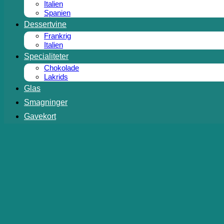
Italien
Spanien
Dessertvine
Frankrig
Italien
Specialiteter
Chokolade
Lakrids
Glas
Smagninger
Gavekort