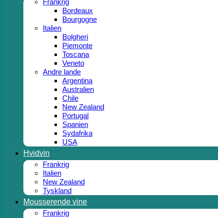
Frankrig
Bordeaux
Bourgogne
Italien
Bolgheri
Piemonte
Toscana
Veneto
Andre lande
Argentina
Australien
Chile
New Zealand
Portugal
Spanien
Sydafrika
USA
Hvidvin
Frankrig
Italien
New Zealand
Tyskland
Mousserende vine
Frankrig