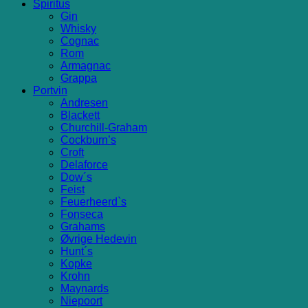
Spiritus
Gin
Whisky
Cognac
Rom
Armagnac
Grappa
Portvin
Andresen
Blackett
Churchill-Graham
Cockburn’s
Croft
Delaforce
Dow´s
Feist
Feuerheerd`s
Fonseca
Grahams
Øvrige Hedevin
Hunt´s
Kopke
Krohn
Maynards
Niepoort