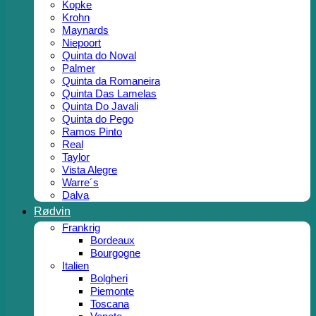
Kopke
Krohn
Maynards
Niepoort
Quinta do Noval
Palmer
Quinta da Romaneira
Quinta Das Lamelas
Quinta Do Javali
Quinta do Pego
Ramos Pinto
Real
Taylor
Vista Alegre
Warre´s
Dalva
Rødvin
Frankrig
Bordeaux
Bourgogne
Italien
Bolgheri
Piemonte
Toscana