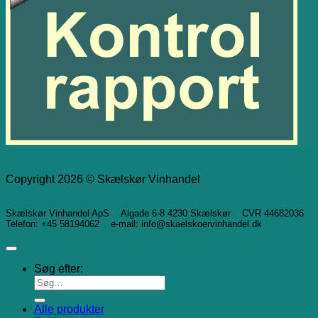
Copyright 2026 © Skælskør Vinhandel
Skælskør Vinhandel ApS Algade 6-8 4230 Skælskør CVR 44682036
Telefon: +45 58194062 e-mail: info@skaelskoervinhandel.dk
Søg efter:
Alle produkter