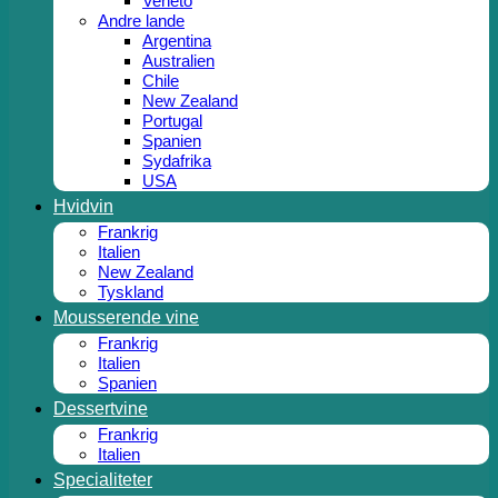
Veneto
Andre lande
Argentina
Australien
Chile
New Zealand
Portugal
Spanien
Sydafrika
USA
Hvidvin
Frankrig
Italien
New Zealand
Tyskland
Mousserende vine
Frankrig
Italien
Spanien
Dessertvine
Frankrig
Italien
Specialiteter