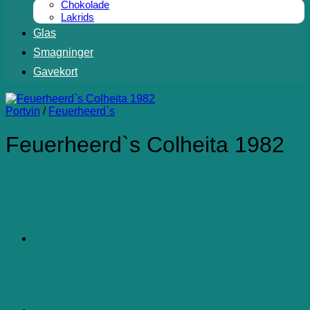
Chokolade
Lakrids
Glas
Smagninger
Gavekort
Portvin
/
Feuerheerd`s
Feuerheerd`s Colheita 1982