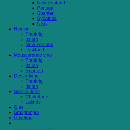
New Zealand
Portugal
Spanien
Sydafrika
USA
Hvidvin
Frankrig
Italien
New Zealand
Tyskland
Mousserende vine
Frankrig
Italien
Spanien
Dessertvine
Frankrig
Italien
Specialiteter
Chokolade
Lakrids
Glas
Smagninger
Gavekort