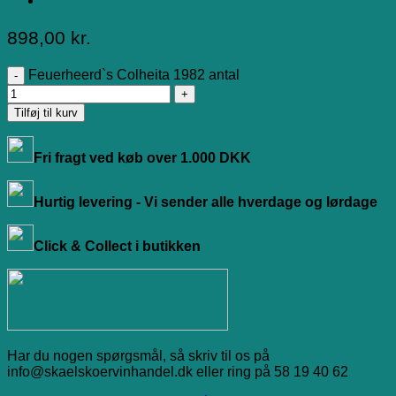
898,00
kr.
Feuerheerd`s Colheita 1982 antal
Tilføj til kurv
Fri fragt ved køb over 1.000 DKK
Hurtig levering - Vi sender alle hverdage og lørdage
Click & Collect i butikken
Har du nogen spørgsmål, så skriv til os på
info@skaelskoervinhandel.dk eller ring på 58 19 40 62