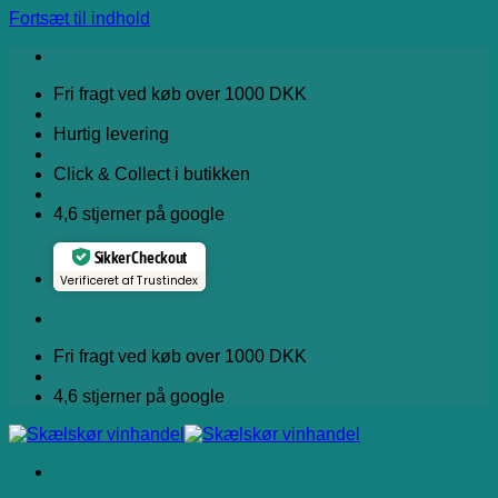
Fortsæt til indhold
Fri fragt ved køb over 1000 DKK
Hurtig levering
Click & Collect i butikken
4,6 stjerner på google
Sikker Checkout
Verificeret af Trustindex
Fri fragt ved køb over 1000 DKK
4,6 stjerner på google