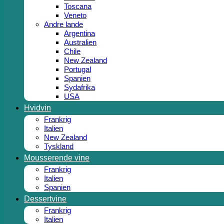
Toscana
Veneto
Andre lande
Argentina
Australien
Chile
New Zealand
Portugal
Spanien
Sydafrika
USA
Hvidvin
Frankrig
Italien
New Zealand
Tyskland
Mousserende vine
Frankrig
Italien
Spanien
Dessertvine
Frankrig
Italien