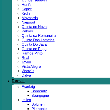
Øvrige Hedevin
Hunt´s
Kopke
Krohn
Maynards
Niepoort
Quinta do Noval
Palmer
Quinta da Romaneira
Quinta Das Lamelas
Quinta Do Javali
Quinta do Pego
Ramos Pinto
Real
Taylor
Vista Alegre
Warre´s
Dalva
Rødvin
Frankrig
Bordeaux
Bourgogne
Italien
Bolgheri
Piemonte