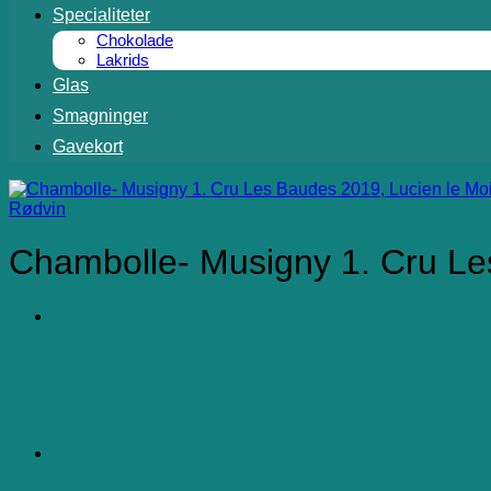
Specialiteter
Chokolade
Lakrids
Glas
Smagninger
Gavekort
Rødvin
Chambolle- Musigny 1. Cru Le