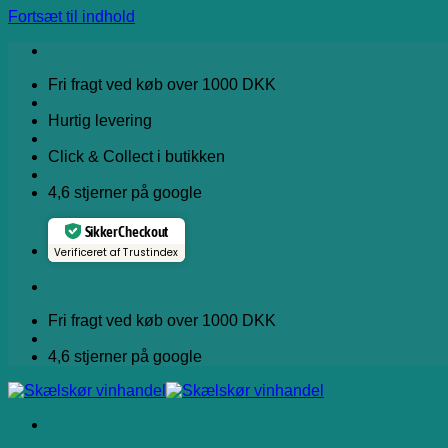
Fortsæt til indhold
Fri fragt ved køb over 1000 DKK
Hurtig levering
Click & Collect i butikken
4,6 stjerner på google
Sikker Checkout
Verificeret af Trustindex
Fri fragt ved køb over 1000 DKK
4,6 stjerner på google