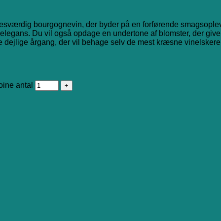
ærdig bourgognevin, der byder på en forførende smagsoplevel
legans. Du vil også opdage en undertone af blomster, der giver v
 dejlige årgang, der vil behage selv de mest kræsne vinelskere.
ine antal