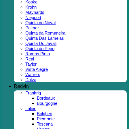
Kopke
Krohn
Maynards
Niepoort
Quinta do Noval
Palmer
Quinta da Romaneira
Quinta Das Lamelas
Quinta Do Javali
Quinta do Pego
Ramos Pinto
Real
Taylor
Vista Alegre
Warre´s
Dalva
Rødvin
Frankrig
Bordeaux
Bourgogne
Italien
Bolgheri
Piemonte
Toscana