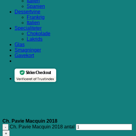
Italien
Spanien
Dessertvine
Frankrig
Italien
Specialiteter
Chokolade
Lakrids
Glas
Smagninger
Gavekort
Sikker Checkout
Verificeret af Trustindex
Ch. Pavie Macquin 2018
Ch. Pavie Macquin 2018 antal