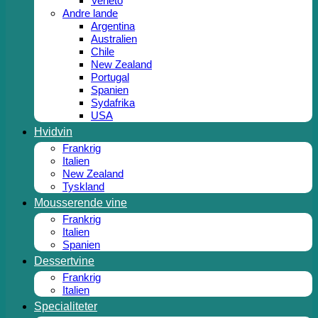
Veneto
Andre lande
Argentina
Australien
Chile
New Zealand
Portugal
Spanien
Sydafrika
USA
Hvidvin
Frankrig
Italien
New Zealand
Tyskland
Mousserende vine
Frankrig
Italien
Spanien
Dessertvine
Frankrig
Italien
Specialiteter