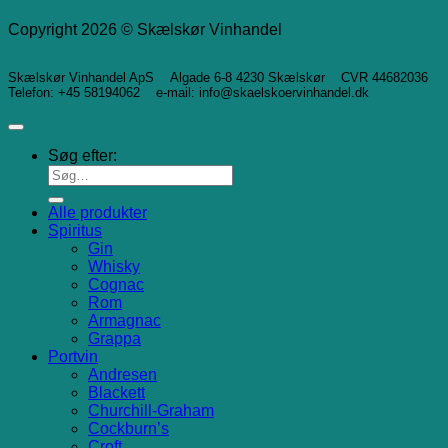
Copyright 2026 © Skælskør Vinhandel
Skælskør Vinhandel ApS Algade 6-8 4230 Skælskør CVR 44682036
Telefon: +45 58194062 e-mail: info@skaelskoervinhandel.dk
Søg efter:
Alle produkter
Spiritus
Gin
Whisky
Cognac
Rom
Armagnac
Grappa
Portvin
Andresen
Blackett
Churchill-Graham
Cockburn’s
Croft