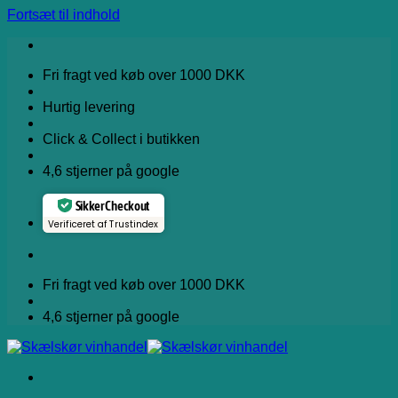
Fortsæt til indhold
Fri fragt ved køb over 1000 DKK
Hurtig levering
Click & Collect i butikken
4,6 stjerner på google
Sikker Checkout
Verificeret af Trustindex
Fri fragt ved køb over 1000 DKK
4,6 stjerner på google