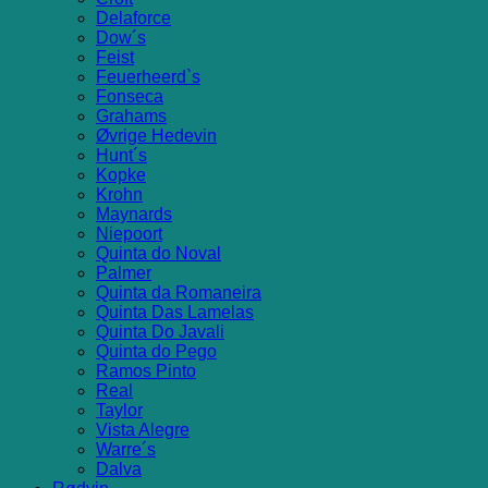
Delaforce
Dow´s
Feist
Feuerheerd`s
Fonseca
Grahams
Øvrige Hedevin
Hunt´s
Kopke
Krohn
Maynards
Niepoort
Quinta do Noval
Palmer
Quinta da Romaneira
Quinta Das Lamelas
Quinta Do Javali
Quinta do Pego
Ramos Pinto
Real
Taylor
Vista Alegre
Warre´s
Dalva