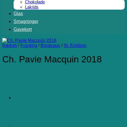
Chokolade
Lakrids
Glas
Smagninger
Gavekort
Rødvin
/
Frankrig
/
Bordeaux
/
St. Emillion
Ch. Pavie Macquin 2018