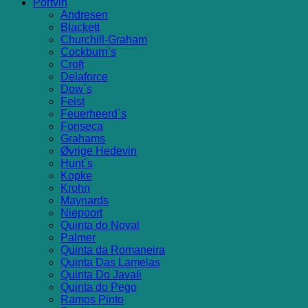
Portvin
Andresen
Blackett
Churchill-Graham
Cockburn’s
Croft
Delaforce
Dow´s
Feist
Feuerheerd`s
Fonseca
Grahams
Øvrige Hedevin
Hunt´s
Kopke
Krohn
Maynards
Niepoort
Quinta do Noval
Palmer
Quinta da Romaneira
Quinta Das Lamelas
Quinta Do Javali
Quinta do Pego
Ramos Pinto