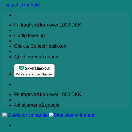
Fortsæt til indhold
Fri fragt ved køb over 1000 DKK
Hurtig levering
Click & Collect i butikken
4,6 stjerner på google
Sikker Checkout
Verificeret af Trustindex
Fri fragt ved køb over 1000 DKK
4,6 stjerner på google