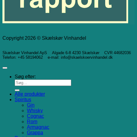
Copyright 2026 © Skælskør Vinhandel
Skælskør Vinhandel ApS Algade 6-8 4230 Skælskør CVR 44682036
Telefon: +45 58194062 e-mail: info@skaelskoervinhandel.dk
Søg efter:
Alle produkter
Spiritus
Gin
Whisky
Cognac
Rom
Armagnac
Grappa