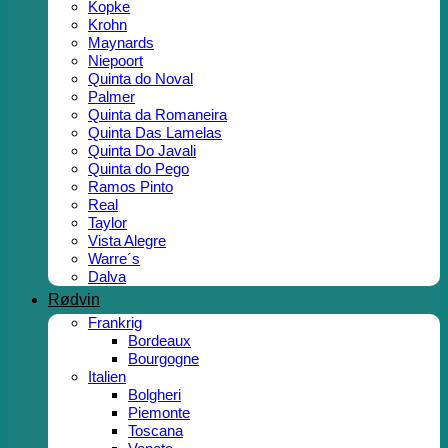
Kopke
Krohn
Maynards
Niepoort
Quinta do Noval
Palmer
Quinta da Romaneira
Quinta Das Lamelas
Quinta Do Javali
Quinta do Pego
Ramos Pinto
Real
Taylor
Vista Alegre
Warre´s
Dalva
Rødvin
Frankrig
Bordeaux
Bourgogne
Italien
Bolgheri
Piemonte
Toscana