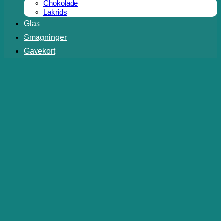
Chokolade
Lakrids
Glas
Smagninger
Gavekort