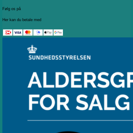
Følg os på
Her kan du betale med