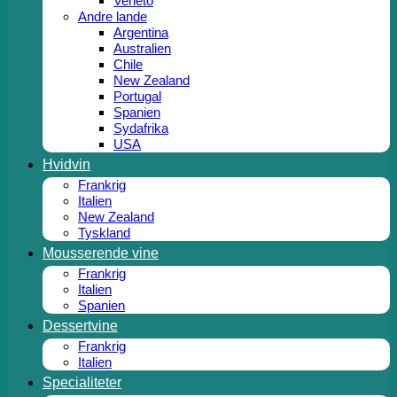
Veneto
Andre lande
Argentina
Australien
Chile
New Zealand
Portugal
Spanien
Sydafrika
USA
Hvidvin
Frankrig
Italien
New Zealand
Tyskland
Mousserende vine
Frankrig
Italien
Spanien
Dessertvine
Frankrig
Italien
Specialiteter