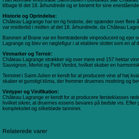
tilbage til det 18. århundrede og er berømt for sine enestående
Historie og Oprindelse:
Château Lagrange har en rig historie, der spænder over flere år
var imidlertid i midten af det 18. århundrede, da Château Lagra
Baronen af Brane var en fremtrædende vinproducent og ejer o
Lagrange og blev en nøglefigur i at etablere slottet som en af
Vinmarker og Terroir:
Château Lagrange strækker sig over mere end 157 hektar vinmar
Sauvignon, Merlot og Petit Verdot, hvilket skaber en harmonis
Terroiret i Saint-Julien er kendt for at producere vine af høj k
skaber et gunstigt klima, der fremmer druernes modning og bev
Vintyper og Vinifikation:
Château Lagrange er kendt for at producere førsteklasses røde v
hvilket sikrer, at druernes essens bevares på bedste vis. Efte
kompleksitet og silkebløde tanniner.
Relaterede varer