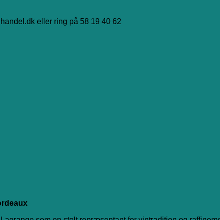
handel.dk eller ring på 58 19 40 62
Bordeaux
Lagrange som en stolt repræsentant for vintradition og raffinemen