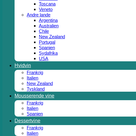
Toscana
Veneto
Andre lande
Argentina
Australien
Chile
New Zealand
Portugal
Spanien
Sydafrika
USA
Hvidvin
Frankrig
Italien
New Zealand
Tyskland
Mousserende vine
Frankrig
Italien
Spanien
Dessertvine
Frankrig
Italien