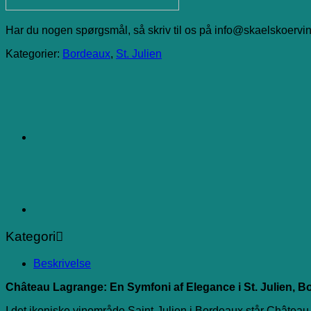
Har du nogen spørgsmål, så skriv til os på info@skaelskoervin
Kategorier:
Bordeaux
,
St. Julien
Kategori
Beskrivelse
Château Lagrange: En Symfoni af Elegance i St. Julien, 
I det ikoniske vinområde Saint-Julien i Bordeaux står Château 