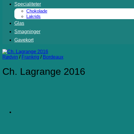
Specialiteter
Chokolade
Lakrids
Glas
Smagninger
Gavekort
Rødvin
/
Frankrig
/
Bordeaux
Ch. Lagrange 2016