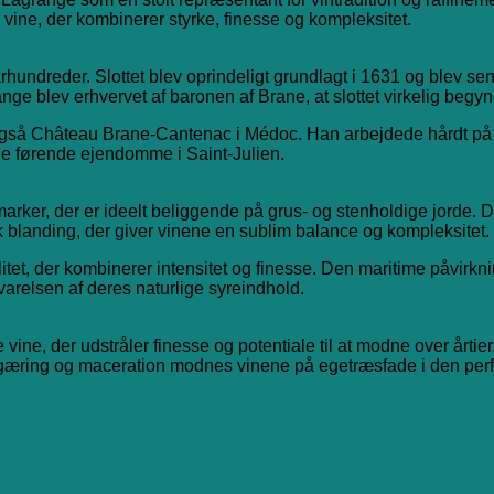
 vine, der kombinerer styrke, finesse og kompleksitet.
hundreder. Slottet blev oprindeligt grundlagt i 1631 og blev sen
nge blev erhvervet af baronen af Brane, at slottet virkelig begyn
gså Château Brane-Cantenac i Médoc. Han arbejdede hårdt på a
 de førende ejendomme i Saint-Julien.
ker, der er ideelt beliggende på grus- og stenholdige jorde. D
k blanding, der giver vinene en sublim balance og kompleksitet.
valitet, der kombinerer intensitet og finesse. Den maritime påvirk
arelsen af deres naturlige syreindhold.
ine, der udstråler finesse og potentiale til at modne over årtier
r gæring og maceration modnes vinene på egetræsfade i den perfek