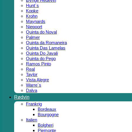
Øvrige Hedevin
Hunt´s
Kopke
Krohn
Maynards
Niepoort
Quinta do Noval
Palmer
Quinta da Romaneira
Quinta Das Lamelas
Quinta Do Javali
Quinta do Pego
Ramos Pinto
Real
Taylor
Vista Alegre
Warre´s
Dalva
Rødvin
Frankrig
Bordeaux
Bourgogne
Italien
Bolgheri
Piemonte