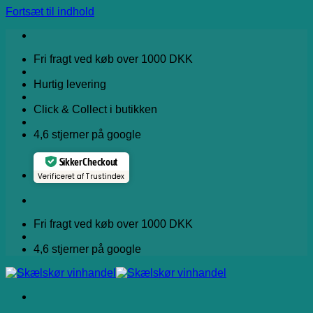
Fortsæt til indhold
Fri fragt ved køb over 1000 DKK
Hurtig levering
Click & Collect i butikken
4,6 stjerner på google
Sikker Checkout
Verificeret af Trustindex
Fri fragt ved køb over 1000 DKK
4,6 stjerner på google