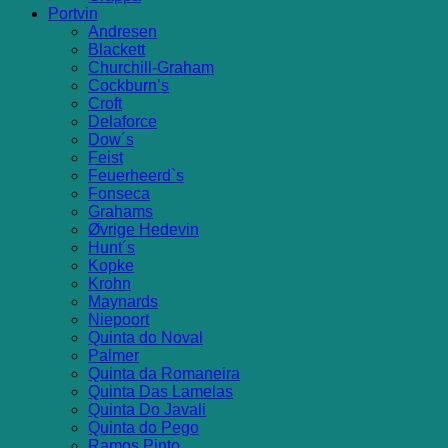
Portvin
Andresen
Blackett
Churchill-Graham
Cockburn’s
Croft
Delaforce
Dow´s
Feist
Feuerheerd`s
Fonseca
Grahams
Øvrige Hedevin
Hunt´s
Kopke
Krohn
Maynards
Niepoort
Quinta do Noval
Palmer
Quinta da Romaneira
Quinta Das Lamelas
Quinta Do Javali
Quinta do Pego
Ramos Pinto