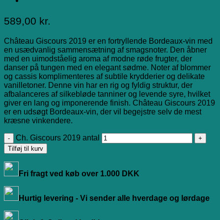
589,00
kr.
Château Giscours 2019 er en fortryllende Bordeaux-vin med
en usædvanlig sammensætning af smagsnoter. Den åbner
med en uimodståelig aroma af modne røde frugter, der
danser på tungen med en elegant sødme. Noter af blommer
og cassis komplimenteres af subtile krydderier og delikate
vanilletoner. Denne vin har en rig og fyldig struktur, der
afbalanceres af silkebløde tanniner og levende syre, hvilket
giver en lang og imponerende finish. Château Giscours 2019
er en udsøgt Bordeaux-vin, der vil begejstre selv de mest
kræsne vinkendere.
Ch. Giscours 2019 antal
Tilføj til kurv
Fri fragt ved køb over 1.000 DKK
Hurtig levering - Vi sender alle hverdage og lørdage