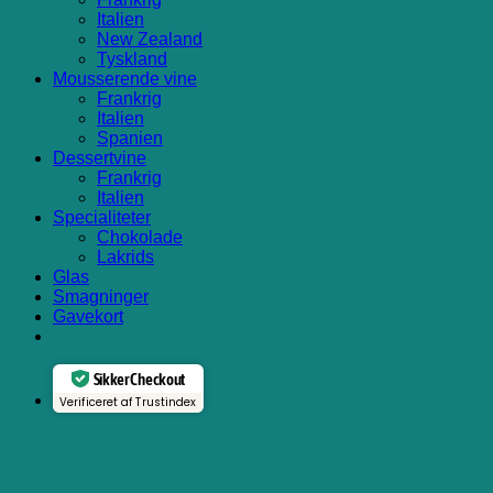
Italien
New Zealand
Tyskland
Mousserende vine
Frankrig
Italien
Spanien
Dessertvine
Frankrig
Italien
Specialiteter
Chokolade
Lakrids
Glas
Smagninger
Gavekort
Sikker Checkout
Verificeret af Trustindex