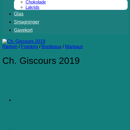
Chokolade
Lakrids
Glas
Smagninger
Gavekort
Rødvin
/
Frankrig
/
Bordeaux
/
Margaux
Ch. Giscours 2019