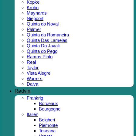
Kopke
Krohn
Maynards
Niepoort
Quinta do Noval
Palmer
Quinta da Romaneira
Quinta Das Lamelas
Quinta Do Javali
Quinta do Pego
Ramos Pinto
Real
Taylor
Vista Alegre
Warre´s
Dalva
Rødvin
Frankrig
Bordeaux
Bourgogne
Italien
Bolgheri
Piemonte
Toscana