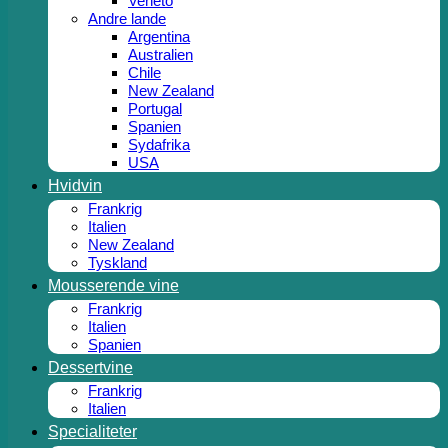
Veneto
Andre lande
Argentina
Australien
Chile
New Zealand
Portugal
Spanien
Sydafrika
USA
Hvidvin
Frankrig
Italien
New Zealand
Tyskland
Mousserende vine
Frankrig
Italien
Spanien
Dessertvine
Frankrig
Italien
Specialiteter