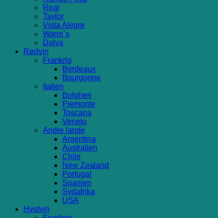
Real
Taylor
Vista Alegre
Warre´s
Dalva
Rødvin
Frankrig
Bordeaux
Bourgogne
Italien
Bolgheri
Piemonte
Toscana
Veneto
Andre lande
Argentina
Australien
Chile
New Zealand
Portugal
Spanien
Sydafrika
USA
Hvidvin
Frankrig