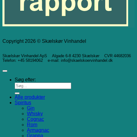
Copyright 2026 © Skælskør Vinhandel
Skælskør Vinhandel ApS Algade 6-8 4230 Skælskør CVR 44682036
Telefon: +45 58194062 e-mail: info@skaelskoervinhandel.dk
Søg efter:
Alle produkter
Spiritus
Gin
Whisky
Cognac
Rom
Armagnac
Grappa