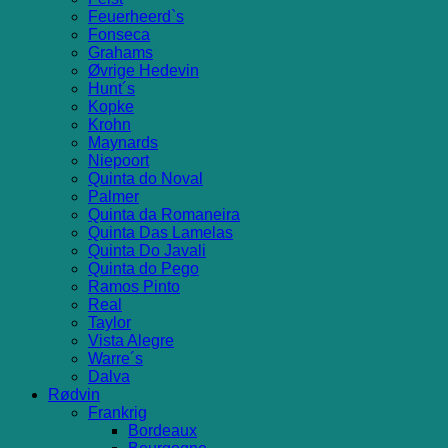
Feuerheerd`s
Fonseca
Grahams
Øvrige Hedevin
Hunt´s
Kopke
Krohn
Maynards
Niepoort
Quinta do Noval
Palmer
Quinta da Romaneira
Quinta Das Lamelas
Quinta Do Javali
Quinta do Pego
Ramos Pinto
Real
Taylor
Vista Alegre
Warre´s
Dalva
Rødvin
Frankrig
Bordeaux