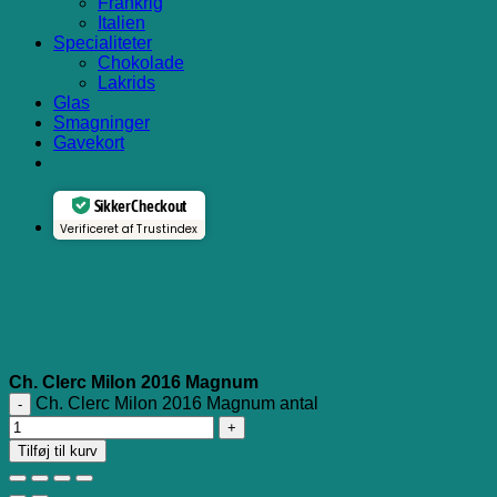
Frankrig
Italien
Specialiteter
Chokolade
Lakrids
Glas
Smagninger
Gavekort
Sikker Checkout
Verificeret af Trustindex
Ch. Clerc Milon 2016 Magnum
Ch. Clerc Milon 2016 Magnum antal
Tilføj til kurv