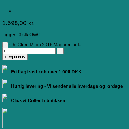
1.598,00
kr.
Ligger i 3 stk OWC
Ch. Clerc Milon 2016 Magnum antal
Tilføj til kurv
Fri fragt ved køb over 1.000 DKK
Hurtig levering - Vi sender alle hverdage og lørdage
Click & Collect i butikken