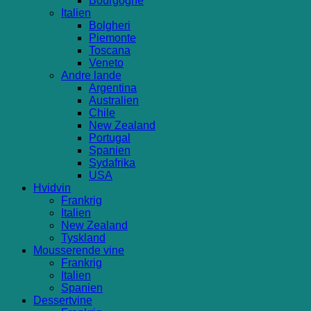
Bourgogne
Italien
Bolgheri
Piemonte
Toscana
Veneto
Andre lande
Argentina
Australien
Chile
New Zealand
Portugal
Spanien
Sydafrika
USA
Hvidvin
Frankrig
Italien
New Zealand
Tyskland
Mousserende vine
Frankrig
Italien
Spanien
Dessertvine