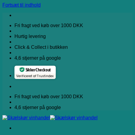
Fortsæt til indhold
Fri fragt ved køb over 1000 DKK
Hurtig levering
Click & Collect i butikken
4,6 stjerner på google
Sikker Checkout
Verificeret af Trustindex
Fri fragt ved køb over 1000 DKK
4,6 stjerner på google