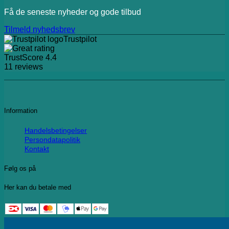
Få de seneste nyheder og gode tilbud
Tilmeld nyhedsbrev
Trustpilot
TrustScore
4.4
11
reviews
Information
Handelsbetingelser
Persondatapolitik
Kontakt
Følg os på
Her kan du betale med