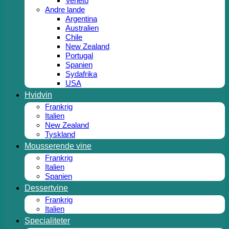
Veneto
Andre lande
Argentina
Australien
Chile
New Zealand
Portugal
Spanien
Sydafrika
USA
Hvidvin
Frankrig
Italien
New Zealand
Tyskland
Mousserende vine
Frankrig
Italien
Spanien
Dessertvine
Frankrig
Italien
Specialiteter