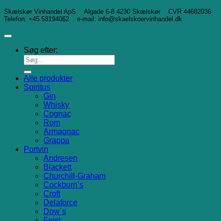
Skælskør Vinhandel ApS Algade 6-8 4230 Skælskør CVR 44682036
Telefon: +45 58194062 e-mail: info@skaelskoervinhandel.dk
Søg efter:
Alle produkter
Spiritus
Gin
Whisky
Cognac
Rom
Armagnac
Grappa
Portvin
Andresen
Blackett
Churchill-Graham
Cockburn’s
Croft
Delaforce
Dow´s
Feist