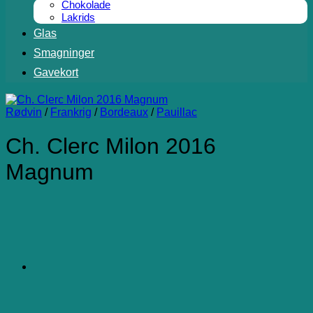
Chokolade
Lakrids
Glas
Smagninger
Gavekort
Rødvin
/
Frankrig
/
Bordeaux
/
Pauillac
Ch. Clerc Milon 2016
Magnum