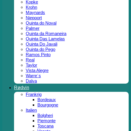
Kopke
Krohn
Maynards
Niepoort
Quinta do Noval
Palmer
Quinta da Romaneira
Quinta Das Lamelas
Quinta Do Javali
Quinta do Pego
Ramos Pinto
Real
Taylor
Vista Alegre
Warre´s
Dalva
Rødvin
Frankrig
Bordeaux
Bourgogne
Italien
Bolgheri
Piemonte
Toscana