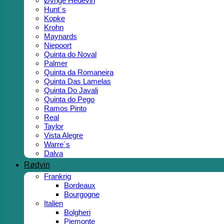
Øvrige Hedevin
Hunt´s
Kopke
Krohn
Maynards
Niepoort
Quinta do Noval
Palmer
Quinta da Romaneira
Quinta Das Lamelas
Quinta Do Javali
Quinta do Pego
Ramos Pinto
Real
Taylor
Vista Alegre
Warre´s
Dalva
Rødvin
Frankrig
Bordeaux
Bourgogne
Italien
Bolgheri
Piemonte