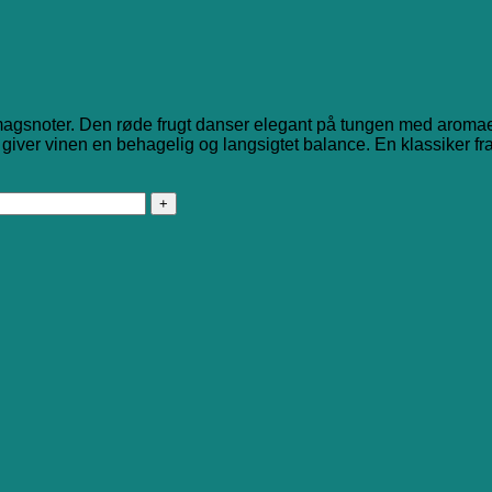
gsnoter. Den røde frugt danser elegant på tungen med aromaer
 giver vinen en behagelig og langsigtet balance. En klassiker fra