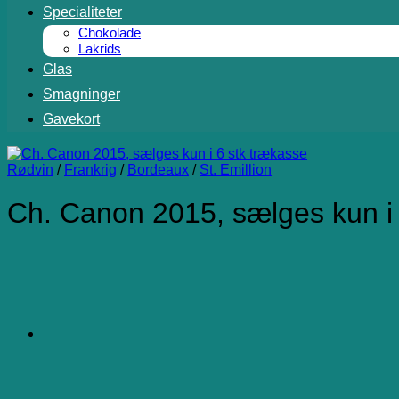
Specialiteter
Chokolade
Lakrids
Glas
Smagninger
Gavekort
Rødvin
/
Frankrig
/
Bordeaux
/
St. Emillion
Ch. Canon 2015, sælges kun i 