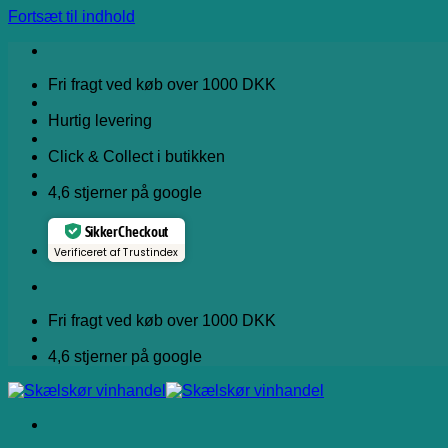
Fortsæt til indhold
Fri fragt ved køb over 1000 DKK
Hurtig levering
Click & Collect i butikken
4,6 stjerner på google
Sikker Checkout
Verificeret af Trustindex
Fri fragt ved køb over 1000 DKK
4,6 stjerner på google