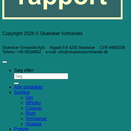
Copyright 2026 © Skælskør Vinhandel
Skælskør Vinhandel ApS Algade 6-8 4230 Skælskør CVR 44682036
Telefon: +45 58194062 e-mail: info@skaelskoervinhandel.dk
Søg efter:
Alle produkter
Spiritus
Gin
Whisky
Cognac
Rom
Armagnac
Grappa
Portvin