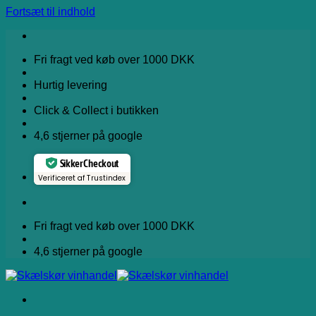
Fortsæt til indhold
Fri fragt ved køb over 1000 DKK
Hurtig levering
Click & Collect i butikken
4,6 stjerner på google
Sikker Checkout
Verificeret af Trustindex
Fri fragt ved køb over 1000 DKK
4,6 stjerner på google