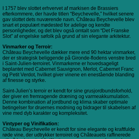
I 1757 blev slottet erhvervet af markisen de Brassiers
efterkommere, der havde titlen “Beychevelle,” hvilket senere
gav slottet dets nuværende navn. Château Beychevelle blev
snart et populært mødested for adelige og kendte
personligheder, og det blev også omtalt som “Det Franske
Slot” af engelske søfolk på grund af sin elegante arkitektur.
Vinmarker og Terroir:
Château Beychevelle dækker mere end 90 hektar vinmarker,
der er strategisk beliggende på Gironde-flodens venstre bred
i Saint-Julien-terroiret. Vinmarkerne er hovedsageligt
beplantet med Cabernet Sauvignon, Merlot, Cabernet Franc
og Petit Verdot, hvilket giver vinene en enestående blanding
af finesse og styrke.
Saint-Julien’s terroir er kendt for sine grusjordbundsforhold,
der giver en fremragende dræning og varmeakkumulation.
Denne kombination af jordbund og klima skaber optimale
betingelser for druernes modning og bidrager til skabelsen af
vine med dyb karakter og kompleksitet.
Vintyper og Vinifikation:
Château Beychevelle er kendt for sine elegante og kraftfulde
røde vine, der udtrykker terroiret og Châteauets raffinerede