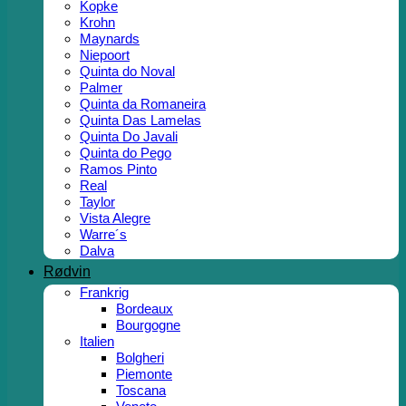
Kopke
Krohn
Maynards
Niepoort
Quinta do Noval
Palmer
Quinta da Romaneira
Quinta Das Lamelas
Quinta Do Javali
Quinta do Pego
Ramos Pinto
Real
Taylor
Vista Alegre
Warre´s
Dalva
Rødvin
Frankrig
Bordeaux
Bourgogne
Italien
Bolgheri
Piemonte
Toscana