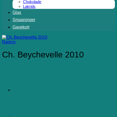
Chokolade
Lakrids
Glas
Smagninger
Gavekort
Rødvin
Ch. Beychevelle 2010