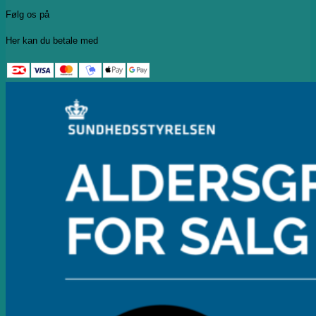
Følg os på
Her kan du betale med