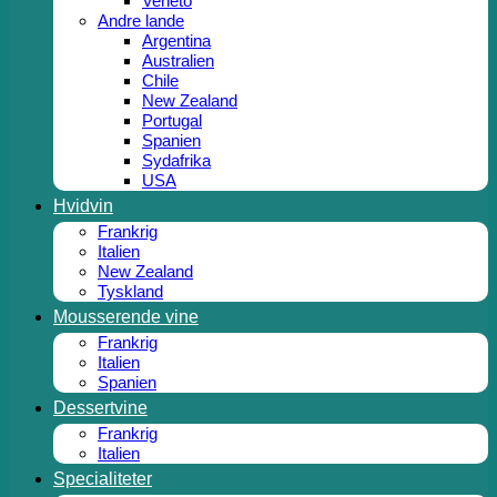
Veneto
Andre lande
Argentina
Australien
Chile
New Zealand
Portugal
Spanien
Sydafrika
USA
Hvidvin
Frankrig
Italien
New Zealand
Tyskland
Mousserende vine
Frankrig
Italien
Spanien
Dessertvine
Frankrig
Italien
Specialiteter