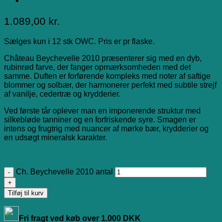
1.089,00
kr.
Sælges kun i 12 stk OWC. Pris er pr flaske.
Château Beychevelle 2010 præsenterer sig med en dyb,
rubinrød farve, der fanger opmærksomheden med det
samme. Duften er forførende kompleks med noter af saftige
blommer og solbær, der harmonerer perfekt med subtile strejf
af vanilje, cedertræ og krydderier.
Ved første tår oplever man en imponerende struktur med
silkebløde tanniner og en forfriskende syre. Smagen er
intens og frugtrig med nuancer af mørke bær, krydderier og
en udsøgt mineralsk karakter.
Ch. Beychevelle 2010 antal
Tilføj til kurv
Fri fragt ved køb over 1.000 DKK