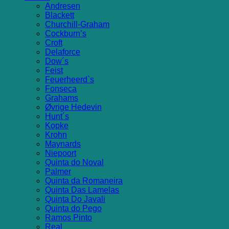
Andresen
Blackett
Churchill-Graham
Cockburn’s
Croft
Delaforce
Dow´s
Feist
Feuerheerd`s
Fonseca
Grahams
Øvrige Hedevin
Hunt´s
Kopke
Krohn
Maynards
Niepoort
Quinta do Noval
Palmer
Quinta da Romaneira
Quinta Das Lamelas
Quinta Do Javali
Quinta do Pego
Ramos Pinto
Real