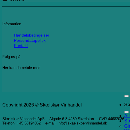
Information
Handelsbetingelser
Persondatapolitik
Kontakt
Følg os på
Her kan du betale med
Sø
Copyright 2026 © Skælskør Vinhandel
Al
Skælskør Vinhandel ApS Algade 6-8 4230 Skælskør CVR 44682036
Sp
Telefon: +45 58194062 e-mail: info@skaelskoervinhandel.dk
Gi