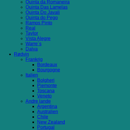
Quinta da Romaneira
Quinta Das Lamelas
Quinta Do Javali
Quinta do Pego
Ramos Pinto
Real
Taylor
Vista Alegre
Warre´s
Dalva
Rødvin
Frankrig
Bordeaux
Bourgogne
Italien
Bolgheri
Piemonte
Toscana
Veneto
Andre lande
Argentina
Australien
Chile
New Zealand
Portugal