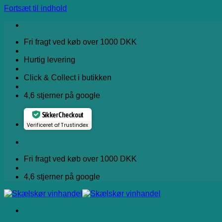
Fortsæt til indhold
Fri fragt ved køb over 1000 DKK
Hurtig levering
Click & Collect i butikken
4,6 stjerner på google
Sikker Checkout
Verificeret af Trustindex
Fri fragt ved køb over 1000 DKK
4,6 stjerner på google