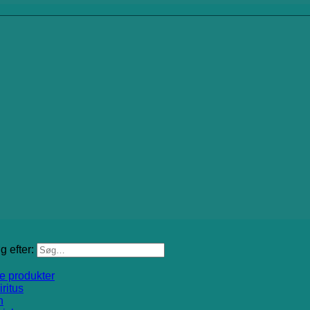
g efter:
le produkter
iritus
n