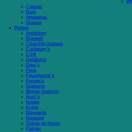
Wh
Cognac
Rom
Armagnac
Grappa
Portvin
Andresen
Blackett
Churchill-Graham
Cockburn’s
Croft
Delaforce
Dow´s
Feist
Feuerheerd`s
Fonseca
Grahams
Øvrige Hedevin
Hunt´s
Kopke
Krohn
Maynards
Niepoort
Quinta do Noval
Palmer