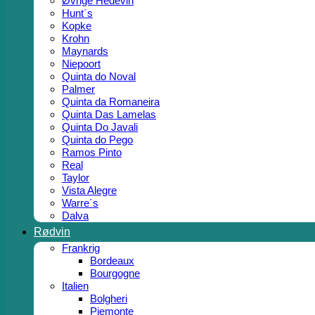
Øvrige Hedevin
Hunt´s
Kopke
Krohn
Maynards
Niepoort
Quinta do Noval
Palmer
Quinta da Romaneira
Quinta Das Lamelas
Quinta Do Javali
Quinta do Pego
Ramos Pinto
Real
Taylor
Vista Alegre
Warre´s
Dalva
Rødvin
Frankrig
Bordeaux
Bourgogne
Italien
Bolgheri
Piemonte