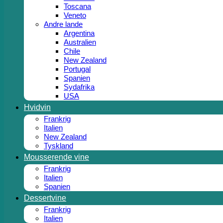
Toscana
Veneto
Andre lande
Argentina
Australien
Chile
New Zealand
Portugal
Spanien
Sydafrika
USA
Hvidvin
Frankrig
Italien
New Zealand
Tyskland
Mousserende vine
Frankrig
Italien
Spanien
Dessertvine
Frankrig
Italien