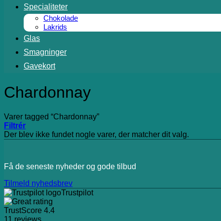
Specialiteter
Chokolade
Lakrids
Glas
Smagninger
Gavekort
Chardonnay
Varer tagged “Chardonnay”
Filtrér
Der blev ikke fundet nogle varer, der matcher dit valg.
Få de seneste nyheder og gode tilbud
Tilmeld nyhedsbrev
Trustpilot
TrustScore
4.4
11
reviews