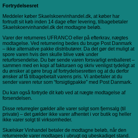
Fortrydelsesret
Meddeler køber Skaelskoervinhandel.dk, at køber har
fortrudt sit køb inden 14 dage efter levering, tilbagebetaler
Skaelskoervinhandel.dk det modtagne beløb.
Varer der returneres UFRANCO eller på efterkrav, nægtes
modtagelse. Ved returnering bedes du bruge Post Danmark
– ikke alternative pakke distributører. Da det gør det muligt at
spore varen hvis den skulle blive væk under
returforsendelse. Du bør sende varen forsvarligt emballeret –
sammen med en kopi af fakturaen og skriv venligst tydeligt at
du ønsker at gøre brug af fortrydelsesretten og at du derfor
ønsker af få tilbagebetalt varens pris. Vi anbefaler at du
sender varen retur som “forsigtigpakke” med Post Danmark.
Du kan også fortryde dit køb ved at nægte modtagelse af
forsendelsen.
Disse returregler gælder alle varer solgt som fjernsalg (til
private) – det gælder ikke varer afhentet i vor butik og heller
ikke varer solgt til virksomheder.
Skælskør Vinhandel betaler de modtagne beløb, når den
returnerede varer modtages i ubrugt og ubeskadiget stand.