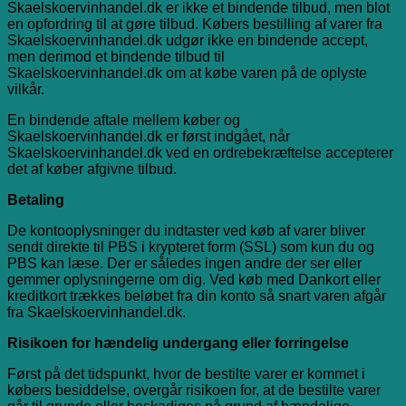
Skaelskoervinhandel.dk er ikke et bindende tilbud, men blot
en opfordring til at gøre tilbud. Købers bestilling af varer fra
Skaelskoervinhandel.dk udgør ikke en bindende accept,
men derimod et bindende tilbud til
Skaelskoervinhandel.dk om at købe varen på de oplyste
vilkår.
En bindende aftale mellem køber og
Skaelskoervinhandel.dk er først indgået, når
Skaelskoervinhandel.dk ved en ordrebekræftelse accepterer
det af køber afgivne tilbud.
Betaling
De kontooplysninger du indtaster ved køb af varer bliver
sendt direkte til PBS i krypteret form (SSL) som kun du og
PBS kan læse. Der er således ingen andre der ser eller
gemmer oplysningerne om dig. Ved køb med Dankort eller
kreditkort trækkes beløbet fra din konto så snart varen afgår
fra Skaelskoervinhandel.dk.
Risikoen for hændelig undergang eller forringelse
Først på det tidspunkt, hvor de bestilte varer er kommet i
købers besiddelse, overgår risikoen for, at de bestilte varer