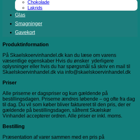
Chokolade
Lakrids
Glas
Smagninger
Gavekort
Produktinformation
På Skaelskoervinhandel.dk kan du læse om varens
væsentlige egenskaber Hvis du ønsker yderligere
oplysninger eller hvis du har spørgsmål så skriv en mail til
Skaelskoervinhandel.dk via info@skaelskoervinhandel.dk
Priser
Alle priserne er dagspriser og kun gældende på
bestillingsdagen. Priserne ændres løbende – og ofte fra dag
til dag. Du vil som køber bliver faktureret til den pris, der er
gældende på bestillingsdagen, såfremt Skælskør
Vinhandel accepterer ordren. Alle priser er inkl. moms.
Bestilling
Præsentation af varer sammen med en pris på