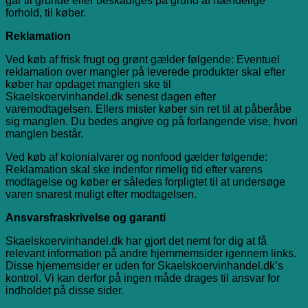
går til grunde eller beskadiges på grund af hændelige
forhold, til køber.
Reklamation
Ved køb af frisk frugt og grønt gælder følgende: Eventuel
reklamation over mangler på leverede produkter skal efter
køber har opdaget manglen ske til
Skaelskoervinhandel.dk senest dagen efter
varemodtagelsen. Ellers mister køber sin ret til at påberåbe
sig manglen. Du bedes angive og på forlangende vise, hvori
manglen består.
Ved køb af kolonialvarer og nonfood gælder følgende:
Reklamation skal ske indenfor rimelig tid efter varens
modtagelse og køber er således forpligtet til at undersøge
varen snarest muligt efter modtagelsen.
Ansvarsfraskrivelse og garanti
Skaelskoervinhandel.dk har gjort det nemt for dig at få
relevant information på andre hjemmemsider igennem links.
Disse hjememsider er uden for Skaelskoervinhandel.dk’s
kontrol. Vi kan derfor på ingen måde drages til ansvar for
indholdet på disse sider.