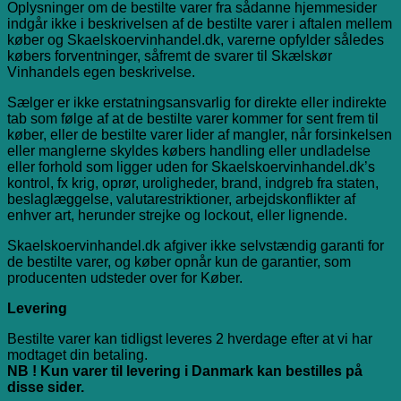
Oplysninger om de bestilte varer fra sådanne hjemmesider
indgår ikke i beskrivelsen af de bestilte varer i aftalen mellem
køber og Skaelskoervinhandel.dk, varerne opfylder således
købers forventninger, såfremt de svarer til Skælskør
Vinhandels egen beskrivelse.
Sælger er ikke erstatningsansvarlig for direkte eller indirekte
tab som følge af at de bestilte varer kommer for sent frem til
køber, eller de bestilte varer lider af mangler, når forsinkelsen
eller manglerne skyldes købers handling eller undladelse
eller forhold som ligger uden for Skaelskoervinhandel.dk’s
kontrol, fx krig, oprør, uroligheder, brand, indgreb fra staten,
beslaglæggelse, valutarestriktioner, arbejdskonflikter af
enhver art, herunder strejke og lockout, eller lignende.
Skaelskoervinhandel.dk afgiver ikke selvstændig garanti for
de bestilte varer, og køber opnår kun de garantier, som
producenten udsteder over for Køber.
Levering
Bestilte varer kan tidligst leveres 2 hverdage efter at vi har
modtaget din betaling.
NB ! Kun varer til levering i Danmark kan bestilles på
disse sider.