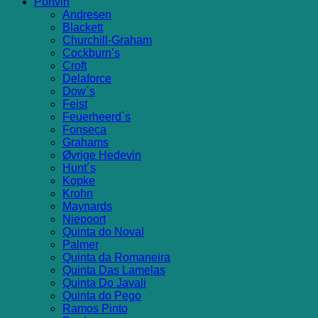
Portvin
Andresen
Blackett
Churchill-Graham
Cockburn’s
Croft
Delaforce
Dow´s
Feist
Feuerheerd`s
Fonseca
Grahams
Øvrige Hedevin
Hunt´s
Kopke
Krohn
Maynards
Niepoort
Quinta do Noval
Palmer
Quinta da Romaneira
Quinta Das Lamelas
Quinta Do Javali
Quinta do Pego
Ramos Pinto