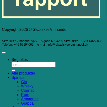
Copyright 2026 © Skælskør Vinhandel
Skælskør Vinhandel ApS Algade 6-8 4230 Skælskør CVR 44682036
Telefon: +45 58194062 e-mail: info@skaelskoervinhandel.dk
Søg efter:
Alle produkter
Spiritus
Gin
Whisky
Cognac
Rom
Armagnac
Grappa