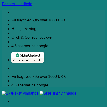
Fortsæt til indhold
Fri fragt ved køb over 1000 DKK
Hurtig levering
Click & Collect i butikken
4,6 stjerner på google
Sikker Checkout
Verificeret af Trustindex
Fri fragt ved køb over 1000 DKK
4,6 stjerner på google