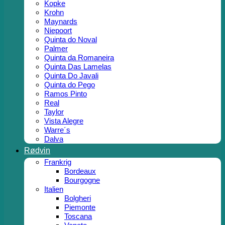
Kopke
Krohn
Maynards
Niepoort
Quinta do Noval
Palmer
Quinta da Romaneira
Quinta Das Lamelas
Quinta Do Javali
Quinta do Pego
Ramos Pinto
Real
Taylor
Vista Alegre
Warre´s
Dalva
Rødvin
Frankrig
Bordeaux
Bourgogne
Italien
Bolgheri
Piemonte
Toscana