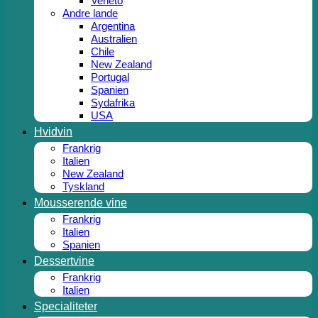
Veneto
Andre lande
Argentina
Australien
Chile
New Zealand
Portugal
Spanien
Sydafrika
USA
Hvidvin
Frankrig
Italien
New Zealand
Tyskland
Mousserende vine
Frankrig
Italien
Spanien
Dessertvine
Frankrig
Italien
Specialiteter