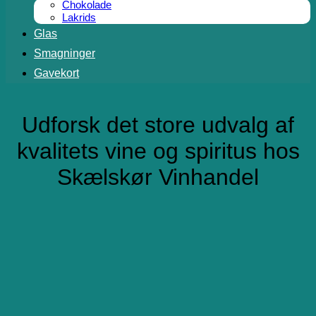
Chokolade
Lakrids
Glas
Smagninger
Gavekort
Udforsk det store udvalg af
kvalitets vine og spiritus hos
Skælskør Vinhandel