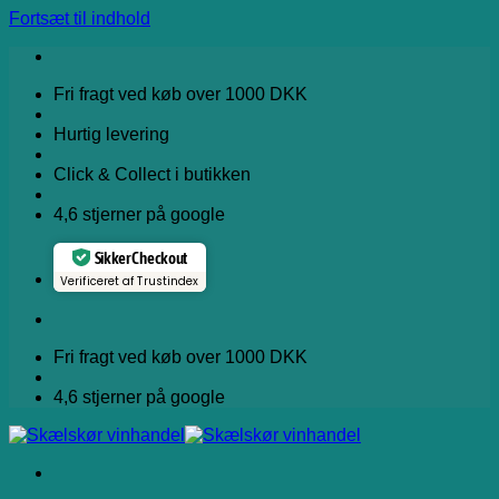
Fortsæt til indhold
Fri fragt ved køb over 1000 DKK
Hurtig levering
Click & Collect i butikken
4,6 stjerner på google
Sikker Checkout
Verificeret af Trustindex
Fri fragt ved køb over 1000 DKK
4,6 stjerner på google