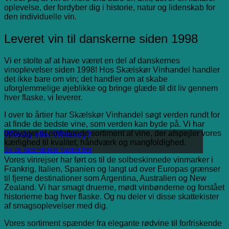
oplevelse, der fordyber dig i historie, natur og lidenskab for
den individuelle vin.
Leveret vin til danskerne siden 1998
Vi er stolte af at have været en del af danskernes
vinoplevelser siden 1998! Hos Skælskør Vinhandel handler
det ikke bare om vin; det handler om at skabe
uforglemmelige øjeblikke og bringe glæde til dit liv gennem
hver flaske, vi leverer.
I over to årtier har Skælskør Vinhandel søgt verden rundt for
at finde de bedste vine, som verden kan byde på. Vi har
opbygget et omfattende sortiment af vine, der afspejler vores
Whisky eller Whiskey?
kærlighed til kvalitet, håndværk og mangfoldighed.
Se de spændende flasker her
Vores vinrejser har ført os til de solbeskinnede vinmarker i
Frankrig, Italien, Spanien og langt ud over Europas grænser
til fjerne destinationer som Argentina, Australien og New
Zealand. Vi har smagt druerne, mødt vinbønderne og forstået
historierne bag hver flaske. Og nu deler vi disse skattekister
af smagsoplevelser med dig.
Vores sortiment spænder fra elegante rødvine til forfriskende