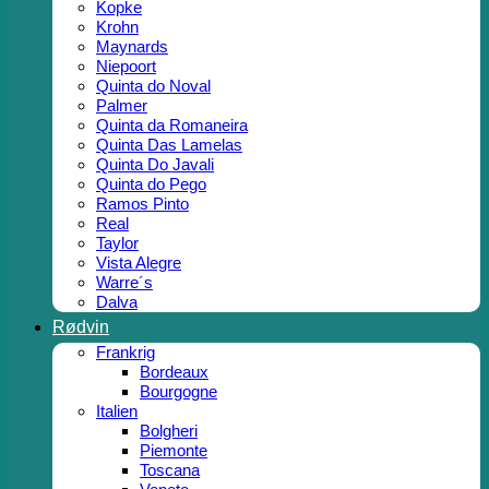
Kopke
Krohn
Maynards
Niepoort
Quinta do Noval
Palmer
Quinta da Romaneira
Quinta Das Lamelas
Quinta Do Javali
Quinta do Pego
Ramos Pinto
Real
Taylor
Vista Alegre
Warre´s
Dalva
Rødvin
Frankrig
Bordeaux
Bourgogne
Italien
Bolgheri
Piemonte
Toscana