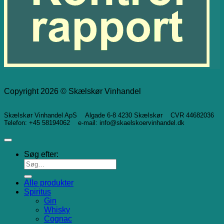
Copyright 2026 © Skælskør Vinhandel
Skælskør Vinhandel ApS Algade 6-8 4230 Skælskør CVR 44682036
Telefon: +45 58194062 e-mail: info@skaelskoervinhandel.dk
Søg efter:
Alle produkter
Spiritus
Gin
Whisky
Cognac