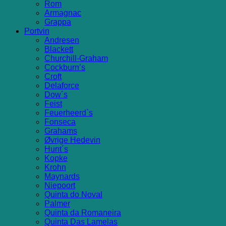
Rom
Armagnac
Grappa
Portvin
Andresen
Blackett
Churchill-Graham
Cockburn’s
Croft
Delaforce
Dow´s
Feist
Feuerheerd`s
Fonseca
Grahams
Øvrige Hedevin
Hunt´s
Kopke
Krohn
Maynards
Niepoort
Quinta do Noval
Palmer
Quinta da Romaneira
Quinta Das Lamelas