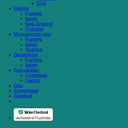
USA
Hvidvin
Frankrig
Italien
New Zealand
Tyskland
Mousserende vine
Frankrig
Italien
Spanien
Dessertvine
Frankrig
Italien
Specialiteter
Chokolade
Lakrids
Glas
Smagninger
Gavekort
Sikker Checkout
Verificeret af Trustindex