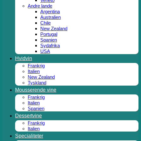
Veneto
Andre lande
Argentina
Australien
Chile
New Zealand
Portugal
Spanien
Sydafrika
USA
Hvidvin
Frankrig
Italien
New Zealand
Tyskland
Mousserende vine
Frankrig
Italien
Spanien
Dessertvine
Frankrig
Italien
Specialiteter