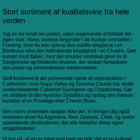
Stort sortiment af kvalitetsvine fra hele
verden
Tag en tur rundt om jorden, uden nogensinde at forlade din
egen stue. Vores vinrejse begynder i de frodige vinmarker i
Frankrig, hvor du kan opleve den subtile elegance i en
Bordeaux eller den forfriskende krispighed i en Chablis. Sæt
kursen mod Italien, hvor det smukke landskab giver liv til
Sangiovese og Nebbiolo-druerne, der skaber fantastiske
toscanske og piemontesiske mesterværker.
Skift kontinent til det pulserende hjerte af vinproduktion i
Californien, hvor Napa Valley og Sonoma County har skabt
verdensberømte Cabernet Sauvignon og Chardonnay. Gør
en afstikker til det mystiske Sydafrika og opdag den intense
karakter af en Pinotage eller Chenin Blanc.
Men vores vinverden stopper ikke der. Vi bringer dig også
eksotiske druer fra Argentina, New Zealand, Chile, og andre
spændende destinationer, der alle fortæller deres egne
smagshistorier.
Vi tror på, at vin er mere end bare en drik; det er en kulturel